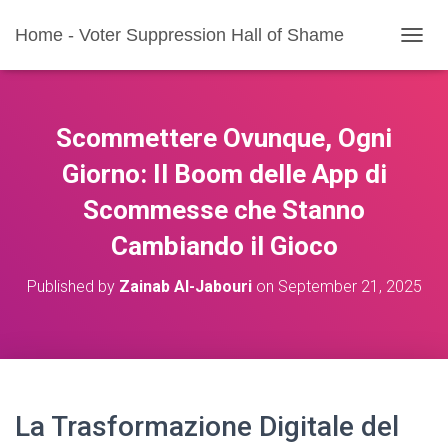
Home - Voter Suppression Hall of Shame
T
O
G
G
L
Scommettere Ovunque, Ogni
E
N
Giorno: Il Boom delle App di
A
Scommesse che Stanno
V
I
Cambiando il Gioco
G
A
T
Published by
Zainab Al-Jabouri
on
September 21, 2025
I
O
N
La Trasformazione Digitale del