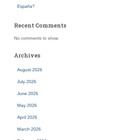
España?
Recent Comments
No comments to show.
Archives
August 2026
July 2026
June 2026
May 2026
April 2026
March 2026