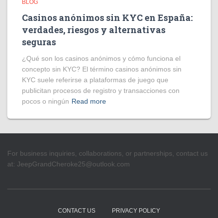
BLOG
Casinos anónimos sin KYC en España:
verdades, riesgos y alternativas
seguras
¿Qué son los casinos anónimos y cómo funciona el
concepto sin KYC? El término casinos anónimos sin
KYC suele referirse a plataformas de juego que
publicitan procesos de registro y transacciones con
pocos o ningún
Read more
For business inquiries, collaborations, or partnerships, contact us
at:
JeepGrandCheroke25@outlook.com
CONTACT US
PRIVACY POLICY