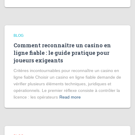
BLOG
Comment reconnaître un casino en
ligne fiable : le guide pratique pour
joueurs exigeants
Critères incontournables pour reconnaître un casino en
ligne fiable Choisir un casino en ligne fiable demande de
vérifier plusieurs éléments techniques, juridiques et
opérationnels. Le premier réflexe consiste à contrôler la
licence : les opérateurs
Read more