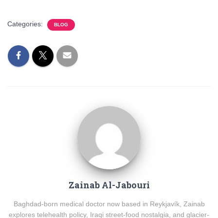
Categories:
BLOG
Zainab Al-Jabouri
Baghdad-born medical doctor now based in Reykjavík, Zainab
explores telehealth policy, Iraqi street-food nostalgia, and glacier-