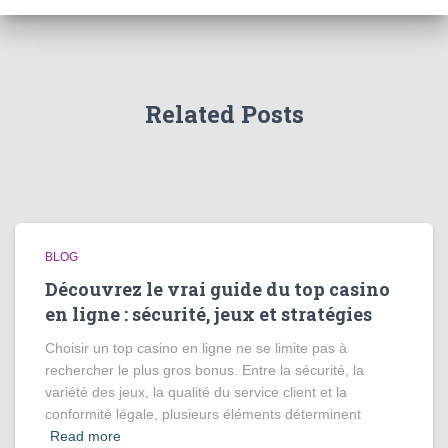
Related Posts
BLOG
Découvrez le vrai guide du top casino
en ligne : sécurité, jeux et stratégies
Choisir un top casino en ligne ne se limite pas à
rechercher le plus gros bonus. Entre la sécurité, la
variété des jeux, la qualité du service client et la
conformité légale, plusieurs éléments déterminent
Read more