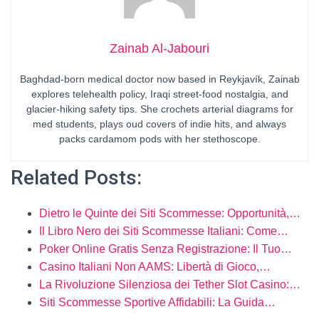
Zainab Al-Jabouri
Baghdad-born medical doctor now based in Reykjavík, Zainab
explores telehealth policy, Iraqi street-food nostalgia, and
glacier-hiking safety tips. She crochets arterial diagrams for
med students, plays oud covers of indie hits, and always
packs cardamom pods with her stethoscope.
Related Posts:
Dietro le Quinte dei Siti Scommesse: Opportunità,…
Il Libro Nero dei Siti Scommesse Italiani: Come…
Poker Online Gratis Senza Registrazione: Il Tuo…
Casino Italiani Non AAMS: Libertà di Gioco,…
La Rivoluzione Silenziosa dei Tether Slot Casino:…
Siti Scommesse Sportive Affidabili: La Guida…