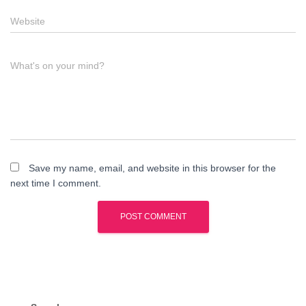
Website
What's on your mind?
Save my name, email, and website in this browser for the
next time I comment.