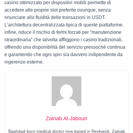
casino
ottimizzato per dispositivi mobili permette di
accedere alle proprie slot preferite ovunque, senza
rinunciare alla fluidità delle transazioni in USDT.
L’architettura decentralizzata tipica di queste piattaforme,
infine, riduce il rischio di fermi forzati per “manutenzione
straordinaria” che talvolta affliggono i casino tradizionali,
offrendo una disponibilità del servizio pressoché continua
e garantendo che ogni spin sia davvero indipendente da
ingerenze esterne.
Zainab Al-Jabouri
Baghdad-born medical doctor now based in Reykjavík, Zainab