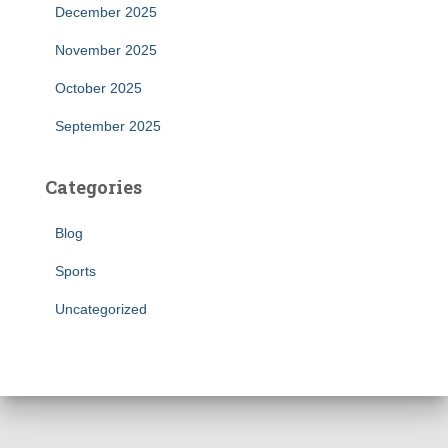
December 2025
November 2025
October 2025
September 2025
Categories
Blog
Sports
Uncategorized