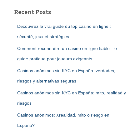
Recent Posts
Découvrez le vrai guide du top casino en ligne :
sécurité, jeux et stratégies
Comment reconnaître un casino en ligne fiable : le
guide pratique pour joueurs exigeants
Casinos anónimos sin KYC en España: verdades,
riesgos y alternativas seguras
Casinos anónimos sin KYC en España: mito, realidad y
riesgos
Casinos anónimos: ¿realidad, mito o riesgo en
España?