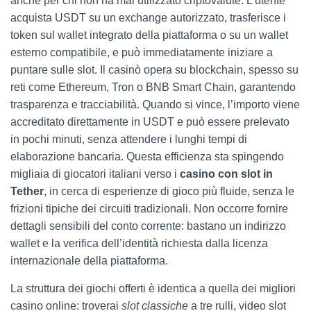
anche per chi non ha mai utilizzato criptovalute. L’utente
acquista USDT su un exchange autorizzato, trasferisce i
token sul wallet integrato della piattaforma o su un wallet
esterno compatibile, e può immediatamente iniziare a
puntare sulle slot. Il casinò opera su blockchain, spesso su
reti come Ethereum, Tron o BNB Smart Chain, garantendo
trasparenza e tracciabilità. Quando si vince, l’importo viene
accreditato direttamente in USDT e può essere prelevato
in pochi minuti, senza attendere i lunghi tempi di
elaborazione bancaria. Questa efficienza sta spingendo
migliaia di giocatori italiani verso i
casino con slot in
Tether
, in cerca di esperienze di gioco più fluide, senza le
frizioni tipiche dei circuiti tradizionali. Non occorre fornire
dettagli sensibili del conto corrente: bastano un indirizzo
wallet e la verifica dell’identità richiesta dalla licenza
internazionale della piattaforma.
La struttura dei giochi offerti è identica a quella dei migliori
casino online: troverai
slot classiche
a tre rulli, video slot