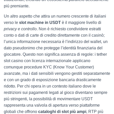
più premiante.
Un altro aspetto che attira un numero crescente di italiani
verso le
slot machine in USDT
è il maggiore livello di
privacy e controllo
. Non è richiesto condividere estratti
conto o dati di carte di credito direttamente con il casinò;
l’unica informazione necessaria è l’indirizzo del wallet, un
dato pseudonimo che protegge l’identità finanziaria del
giocatore. Questo non significa assenza di regole: i tether
slot casino con licenza internazionale applicano
comunque procedure KYC (Know Your Customer)
avanzate, ma i dati sensibili vengono gestiti separatamente
e con un grado di esposizione bancaria drasticamente
ridotto. Per chi opera in un contesto italiano dove le
restrizioni sui pagamenti legati al gioco diventano sempre
più stringenti, la possibilità di movimentare USDT
rappresenta una valvola di apertura verso piattaforme
globali che offrono
cataloghi di slot più ampi
, RTP più