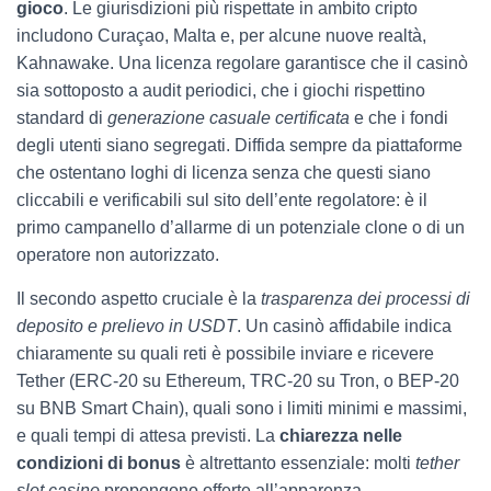
gioco
. Le giurisdizioni più rispettate in ambito cripto
includono Curaçao, Malta e, per alcune nuove realtà,
Kahnawake. Una licenza regolare garantisce che il casinò
sia sottoposto a audit periodici, che i giochi rispettino
standard di
generazione casuale certificata
e che i fondi
degli utenti siano segregati. Diffida sempre da piattaforme
che ostentano loghi di licenza senza che questi siano
cliccabili e verificabili sul sito dell’ente regolatore: è il
primo campanello d’allarme di un potenziale clone o di un
operatore non autorizzato.
Il secondo aspetto cruciale è la
trasparenza dei processi di
deposito e prelievo in USDT
. Un casinò affidabile indica
chiaramente su quali reti è possibile inviare e ricevere
Tether (ERC-20 su Ethereum, TRC-20 su Tron, o BEP-20
su BNB Smart Chain), quali sono i limiti minimi e massimi,
e quali tempi di attesa previsti. La
chiarezza nelle
condizioni di bonus
è altrettanto essenziale: molti
tether
slot casino
propongono offerte all’apparenza