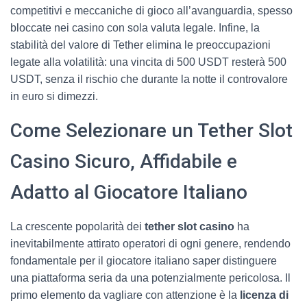
competitivi e meccaniche di gioco all’avanguardia, spesso
bloccate nei casino con sola valuta legale. Infine, la
stabilità del valore di Tether elimina le preoccupazioni
legate alla volatilità: una vincita di 500 USDT resterà 500
USDT, senza il rischio che durante la notte il controvalore
in euro si dimezzi.
Come Selezionare un Tether Slot
Casino Sicuro, Affidabile e
Adatto al Giocatore Italiano
La crescente popolarità dei
tether slot casino
ha
inevitabilmente attirato operatori di ogni genere, rendendo
fondamentale per il giocatore italiano saper distinguere
una piattaforma seria da una potenzialmente pericolosa. Il
primo elemento da vagliare con attenzione è la
licenza di