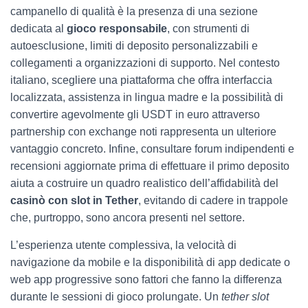
campanello di qualità è la presenza di una sezione
dedicata al
gioco responsabile
, con strumenti di
autoesclusione, limiti di deposito personalizzabili e
collegamenti a organizzazioni di supporto. Nel contesto
italiano, scegliere una piattaforma che offra interfaccia
localizzata, assistenza in lingua madre e la possibilità di
convertire agevolmente gli USDT in euro attraverso
partnership con exchange noti rappresenta un ulteriore
vantaggio concreto. Infine, consultare forum indipendenti e
recensioni aggiornate prima di effettuare il primo deposito
aiuta a costruire un quadro realistico dell’affidabilità del
casinò con slot in Tether
, evitando di cadere in trappole
che, purtroppo, sono ancora presenti nel settore.
L’esperienza utente complessiva, la velocità di
navigazione da mobile e la disponibilità di app dedicate o
web app progressive sono fattori che fanno la differenza
durante le sessioni di gioco prolungate. Un
tether slot