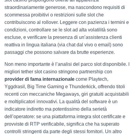
straordinariamente generose, ma nascondono requisiti di
scommessa proibitivi o restrizioni sulle slot che
contribuiscono al rollover. Leggere con pazienza i termini e
condizioni, controllare se le slot ad alta volatilità sono
escluse, e verificare la presenza di un’assistenza clienti
reattiva in lingua italiana (via chat dal vivo o email) sono
passaggi che possono salvare da brutte esperienze.
Non meno importante è l’analisi del parco slot disponibile. I
migliori tether slot casino stringono partnership con
provider di fama internazionale
come Playtech,
Yggdrasil, Big Time Gaming e Thunderkick, offrendo titoli
recenti con meccaniche Megaways, giri gratuiti acquistabili
e moltiplicatori innovativi. La qualità del software è un
indicatore indiretto ma potentissimo della serietà
dell’operatore: se una piattaforma integra slot certificate e
provviste di RTP verificabile, significa che ha superato
controlli stringenti da parte degli stessi fornitori. Un altro