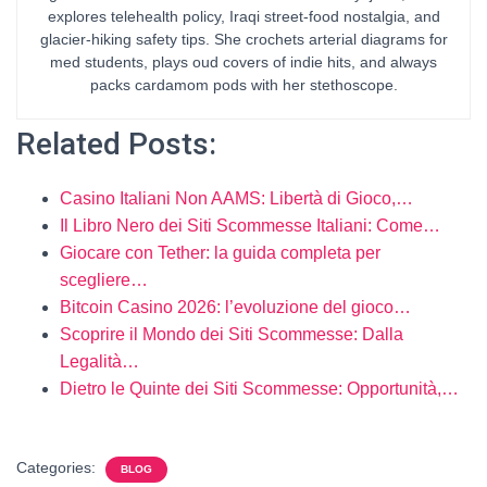
explores telehealth policy, Iraqi street-food nostalgia, and
glacier-hiking safety tips. She crochets arterial diagrams for
med students, plays oud covers of indie hits, and always
packs cardamom pods with her stethoscope.
Related Posts:
Casino Italiani Non AAMS: Libertà di Gioco,…
Il Libro Nero dei Siti Scommesse Italiani: Come…
Giocare con Tether: la guida completa per
scegliere…
Bitcoin Casino 2026: l’evoluzione del gioco…
Scoprire il Mondo dei Siti Scommesse: Dalla
Legalità…
Dietro le Quinte dei Siti Scommesse: Opportunità,…
Categories:
BLOG