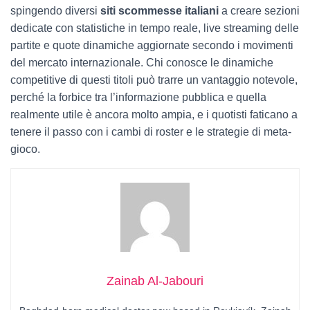
spingendo diversi
siti scommesse italiani
a creare sezioni
dedicate con statistiche in tempo reale, live streaming delle
partite e quote dinamiche aggiornate secondo i movimenti
del mercato internazionale. Chi conosce le dinamiche
competitive di questi titoli può trarre un vantaggio notevole,
perché la forbice tra l’informazione pubblica e quella
realmente utile è ancora molto ampia, e i quotisti faticano a
tenere il passo con i cambi di roster e le strategie di meta-
gioco.
Zainab Al-Jabouri