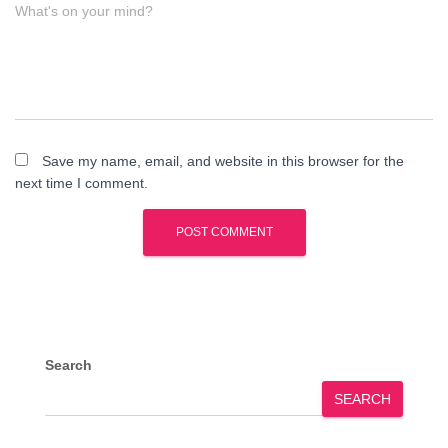
What's on your mind?
Save my name, email, and website in this browser for the
next time I comment.
Search
SEARCH