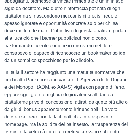
abbaglianti, promesse di vincite immediate e un’infinità di
sigle da decifrare. Ma dietro l’interfaccia patinata di ogni
piattaforma si nascondono meccanismi precisi, regole
spesso ignorate e opportunità concrete solo per chi sa
dove mettere le mani. L’obiettivo di questa analisi è portare
alla luce ciò che i banner pubblicitari non dicono,
trasformando l’utente comune in uno scommettitore
consapevole, capace di riconoscere un bookmaker solido
da un semplice specchietto per le allodole.
In Italia il settore ha raggiunto una maturità normativa che
pochi altri Paesi possono vantare. L’Agenzia delle Dogane
e dei Monopoli (ADM, ex AAMS) vigila con pugno di ferro,
eppure ogni giorno migliaia di giocatori si affidano a
piattaforme prive di concessione, attirati da quote più alte o
da giri di bonus apparentemente irrinunciabili. La vera
differenza, però, non la fa il moltiplicatore esposto in
homepage, ma la solidità del palinsesto, la trasparenza dei
termini e la velocità con cui i prelievi arrivano sul conto