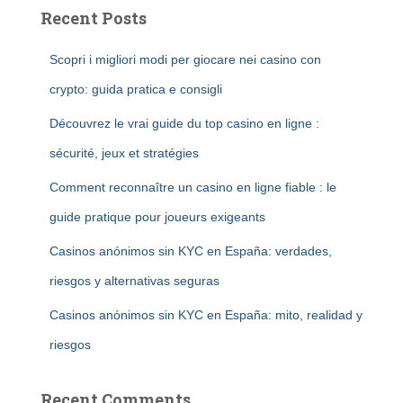
Recent Posts
Scopri i migliori modi per giocare nei casino con
crypto: guida pratica e consigli
Découvrez le vrai guide du top casino en ligne :
sécurité, jeux et stratégies
Comment reconnaître un casino en ligne fiable : le
guide pratique pour joueurs exigeants
Casinos anónimos sin KYC en España: verdades,
riesgos y alternativas seguras
Casinos anónimos sin KYC en España: mito, realidad y
riesgos
Recent Comments