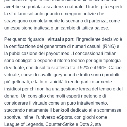
avrebbe se portata a scadenza naturale. I trader più esperti
la sfruttano soltanto quando emergono notizie che
stravolgono completamente lo scenario di partenza, come
un’espulsione inattesa o un cambio di tattica palese.
Per quanto riguarda i
virtual sport
, l’ingrediente decisivo è
la certificazione del generatore di numeri casuali (RNG) e
la pubblicazione dei payout medi. I concessionari italiani
sono obbligati a esporre il ritorno teorico per ogni tipologia
di virtuale, che di solito si attesta tra il 92% e il 96%. Calcio
virtuale, corse di cavalli, greyhound e trotto sono i prodotti
più gettonati, e la loro rapidità li rende particolarmente
insidiosi per chi non ha una gestione ferrea del tempo e del
denaro. Un consiglio che molti esperti ripetono è di
considerare il virtuale come un puro intrattenimento,
staccando nettamente il bankroll dedicato alle scommesse
sportive. Infine, l’universo eSports, con giochi come
League of Legends, Counter-Strike e Dota 2, sta