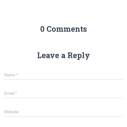
0 Comments
Leave a Reply
Name
*
Email
*
Website