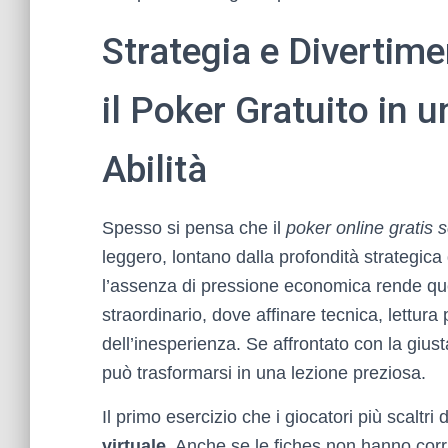
Strategia e Divertim
il Poker Gratuito in u
Abilità
Spesso si pensa che il
poker online gratis 
leggero, lontano dalla profondità strategica d
l’assenza di pressione economica rende qu
straordinario, dove affinare tecnica, lettur
dell’inesperienza. Se affrontato con la giust
può trasformarsi in una lezione preziosa.
Il primo esercizio che i giocatori più scalt
virtuale
. Anche se le fiches non hanno corr