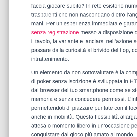
faccia giocare subito? In rete esistono nume
trasparenti che non nascondano dietro l’ango
mani. Per un’esperienza immediata e garanti
senza registrazione
messo a disposizione d
il tavolo, la variante e lanciarsi nell’azione
passare dalla curiosità al brivido del flop, 
intrattenimento.
Un elemento da non sottovalutare è la compat
di poker senza iscrizione è sviluppata in HT
dal browser del tuo smartphone come se st
memoria e senza concedere permessi. L’int
permettendoti di piazzare puntate con il tocc
anche in mobilità. Questa flessibilità allarga
attesa o momento libero in un’occasione per 
conquistare dal gioco più amato al mondo.