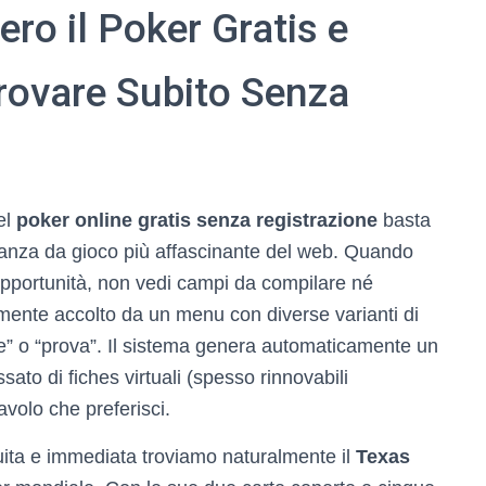
o il Poker Gratis e
Provare Subito Senza
el
poker online gratis senza registrazione
basta
tanza da gioco più affascinante del web. Quando
opportunità, non vedi campi da compilare né
tamente accolto da un menu con diverse varianti di
te” o “prova”. Il sistema genera automaticamente un
ato di fiches virtuali (spesso rinnovabili
 tavolo che preferisci.
tuita e immediata troviamo naturalmente il
Texas