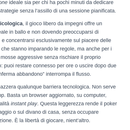
ione
ideale sia per chi ha pochi minuti da dedicare
trategie senza l’assillo di una sessione pianificata.
icologica
, il gioco libero da impegni offre un
ale in ballo e non dovendo preoccuparsi di
rsi e concentrarsi esclusivamente sul piacere delle
anti che stanno imparando le regole, ma anche per i
 mosse aggressive senza rischiare il proprio
mpo: puoi restare connesso per ore o uscire dopo due
ferma abbandono” interrompa il flusso.
azzera qualunque barriera tecnologica. Non serve
pp. Basta un browser aggiornato, su computer,
alità
instant play
. Questa leggerezza rende il poker
iaggio o sul divano di casa, senza occupare
one. È la libertà di giocare, nient’altro.