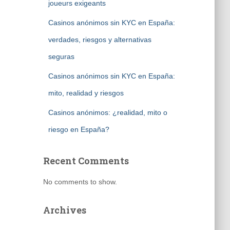
joueurs exigeants
Casinos anónimos sin KYC en España:
verdades, riesgos y alternativas
seguras
Casinos anónimos sin KYC en España:
mito, realidad y riesgos
Casinos anónimos: ¿realidad, mito o
riesgo en España?
Recent Comments
No comments to show.
Archives