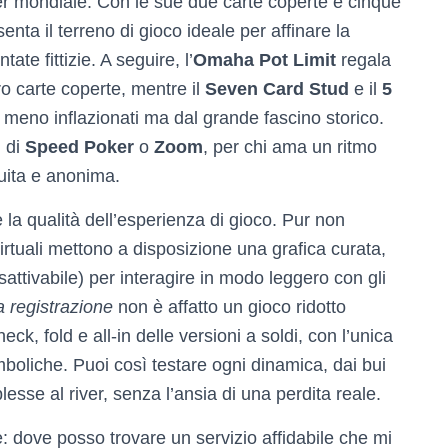
ker mondiale. Con le sue due carte coperte e cinque
ta il terreno di gioco ideale per affinare la
ate fittizie. A seguire, l’
Omaha Pot Limit
regala
ro carte coperte, mentre il
Seven Card Stud
e il
5
meno inflazionati ma dal grande fascino storico.
i di
Speed Poker
o
Zoom
, per chi ama un ritmo
uita e anonima.
la qualità dell’esperienza di gioco. Pur non
irtuali mettono a disposizione una grafica curata,
isattivabile) per interagire in modo leggero con gli
a registrazione
non è affatto un gioco ridotto
heck, fold e all-in delle versioni a soldi, con l’unica
boliche. Puoi così testare ogni dinamica, dai bui
plesse al river, senza l’ansia di una perdita reale.
 dove posso trovare un servizio affidabile che mi