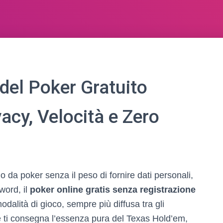
 del Poker Gratuito
vacy, Velocità e Zero
 da poker senza il peso di fornire dati personali,
word, il
poker online gratis senza registrazione
dalità di gioco, sempre più diffusa tra gli
 e ti consegna l’essenza pura del Texas Hold’em,