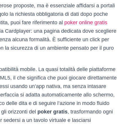
rose proposte, ma è essenziale affidarsi a portali
lo la richiesta obbligatoria di dati dopo poche
ta, puoi fare riferimento al
poker online gratis
a Cardplayer: una pagina dedicata dove scegliere
 senza alcuna formalità. È sufficiente un click per
con la sicurezza di un ambiente pensato per il puro
ibilità mobile. La quasi totalità delle piattaforme
ML5, il che significa che puoi giocare direttamente
essi usando un’app nativa, ma senza intasare
erfaccia si adatta automaticamente allo schermo,
o delle dita e di seguire l’azione in modo fluido
 gli orizzonti del
poker gratis
, trasformando ogni
sedersi a un tavolo virtuale e lasciarsi