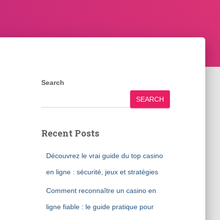
Search
SEARCH
Recent Posts
Découvrez le vrai guide du top casino
en ligne : sécurité, jeux et stratégies
Comment reconnaître un casino en
ligne fiable : le guide pratique pour