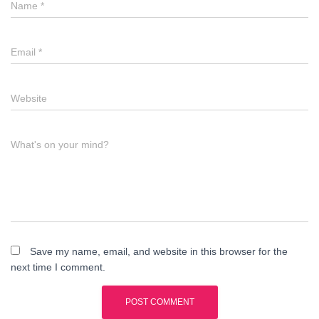
Name
*
Email
*
Website
What's on your mind?
Save my name, email, and website in this browser for the
next time I comment.