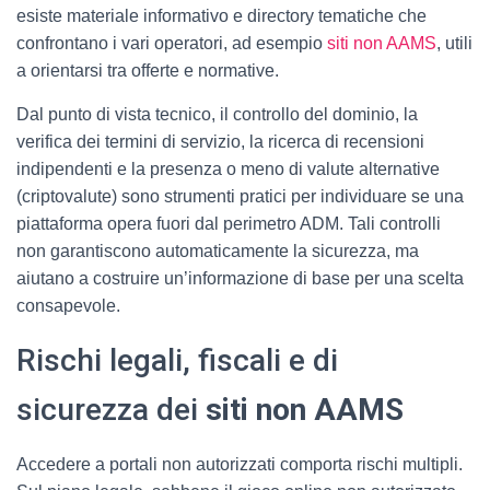
esiste materiale informativo e directory tematiche che
confrontano i vari operatori, ad esempio
siti non AAMS
, utili
a orientarsi tra offerte e normative.
Dal punto di vista tecnico, il controllo del dominio, la
verifica dei termini di servizio, la ricerca di recensioni
indipendenti e la presenza o meno di valute alternative
(criptovalute) sono strumenti pratici per individuare se una
piattaforma opera fuori dal perimetro ADM. Tali controlli
non garantiscono automaticamente la sicurezza, ma
aiutano a costruire un’informazione di base per una scelta
consapevole.
Rischi legali, fiscali e di
sicurezza dei
siti non AAMS
Accedere a portali non autorizzati comporta rischi multipli.