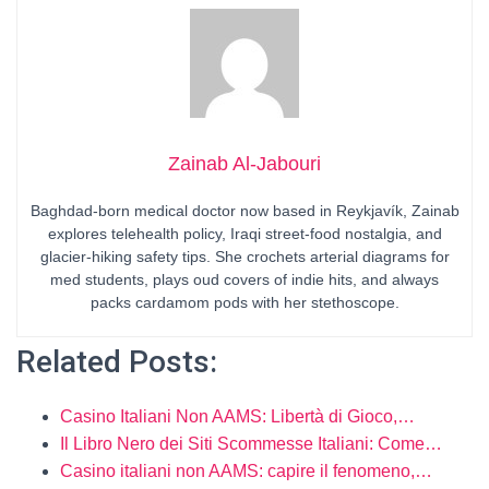
Zainab Al-Jabouri
Baghdad-born medical doctor now based in Reykjavík, Zainab
explores telehealth policy, Iraqi street-food nostalgia, and
glacier-hiking safety tips. She crochets arterial diagrams for
med students, plays oud covers of indie hits, and always
packs cardamom pods with her stethoscope.
Related Posts:
Casino Italiani Non AAMS: Libertà di Gioco,…
Il Libro Nero dei Siti Scommesse Italiani: Come…
Casino italiani non AAMS: capire il fenomeno,…