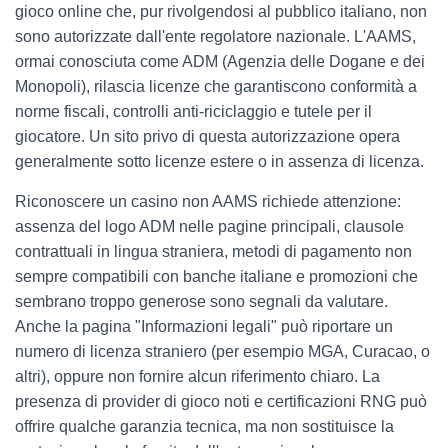
gioco online che, pur rivolgendosi al pubblico italiano, non
sono autorizzate dall'ente regolatore nazionale. L'AAMS,
ormai conosciuta come ADM (Agenzia delle Dogane e dei
Monopoli), rilascia licenze che garantiscono conformità a
norme fiscali, controlli anti-riciclaggio e tutele per il
giocatore. Un sito privo di questa autorizzazione opera
generalmente sotto licenze estere o in assenza di licenza.
Riconoscere un casino non AAMS richiede attenzione:
assenza del logo ADM nelle pagine principali, clausole
contrattuali in lingua straniera, metodi di pagamento non
sempre compatibili con banche italiane e promozioni che
sembrano troppo generose sono segnali da valutare.
Anche la pagina "Informazioni legali" può riportare un
numero di licenza straniero (per esempio MGA, Curacao, o
altri), oppure non fornire alcun riferimento chiaro. La
presenza di provider di gioco noti e certificazioni RNG può
offrire qualche garanzia tecnica, ma non sostituisce la