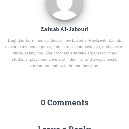
Zainab Al-Jabouri
Baghdad-born medical doctor now based in Reykjavík, Zainab
explores telehealth policy, Iraqi street-food nostalgia, and glacier-
hiking safety tips. She crochets arterial diagrams for med
students, plays oud covers of indie hits, and always packs
cardamom pods with her stethoscope.
0 Comments