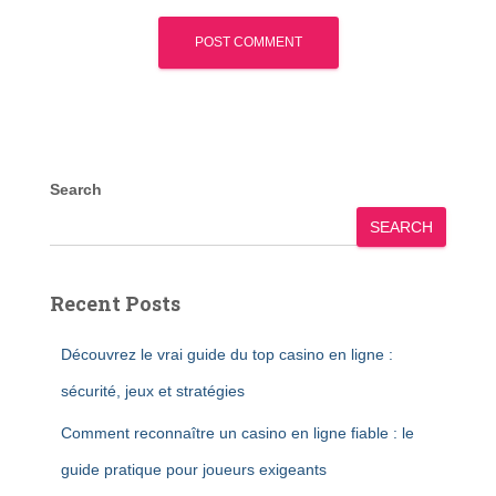
Search
SEARCH
Recent Posts
Découvrez le vrai guide du top casino en ligne :
sécurité, jeux et stratégies
Comment reconnaître un casino en ligne fiable : le
guide pratique pour joueurs exigeants