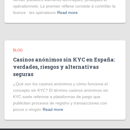
opérationnels. Le premier réflexe consiste à contrôler la
licence : les opérateurs
Read more
BLOG
Casinos anónimos sin KYC en España:
verdades, riesgos y alternativas
seguras
¿Qué son los casinos anónimos y cómo funciona el
concepto sin KYC? El término casinos anónimos sin
KYC suele referirse a plataformas de juego que
publicitan procesos de registro y transacciones con
pocos o ningún
Read more