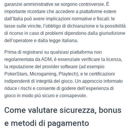
garanzie amministrative se sorgono controversie. È
importante ricordare che accedere a piattaforme estere
dall’Italia può avere implicazioni normative e fiscali: le
tasse sulle vincite, l’obbligo di dichiarazione e la possibilità
di ricorso in caso di problemi dipendono dalla giurisdizione
dell’operatore e dalla legge italiana.
Prima di registrarsi su qualsiasi piattaforma non
regolamentata da ADM, è essenziale verificare la licenza,
la reputazione del provider software (ad esempio
PokerStars, Microgaming, Playtech), e le certificazioni
indipendenti di integrità del gioco. Un approccio informato
riduce i rischi e consente di godere dell’esperienza di
gioco in modo più sicuro e consapevole.
Come valutare sicurezza, bonus
e metodi di pagamento