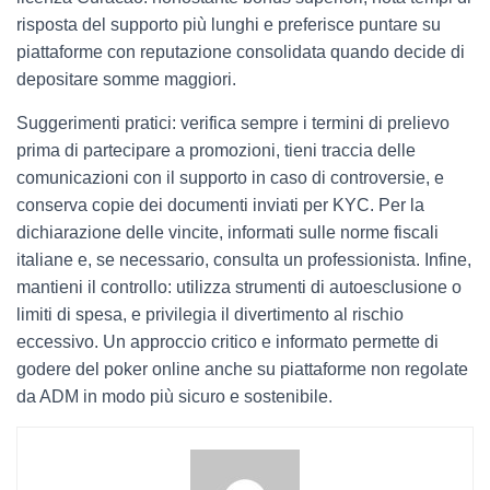
risposta del supporto più lunghi e preferisce puntare su
piattaforme con reputazione consolidata quando decide di
depositare somme maggiori.
Suggerimenti pratici: verifica sempre i termini di prelievo
prima di partecipare a promozioni, tieni traccia delle
comunicazioni con il supporto in caso di controversie, e
conserva copie dei documenti inviati per KYC. Per la
dichiarazione delle vincite, informati sulle norme fiscali
italiane e, se necessario, consulta un professionista. Infine,
mantieni il controllo: utilizza strumenti di autoesclusione o
limiti di spesa, e privilegia il divertimento al rischio
eccessivo. Un approccio critico e informato permette di
godere del poker online anche su piattaforme non regolate
da ADM in modo più sicuro e sostenibile.