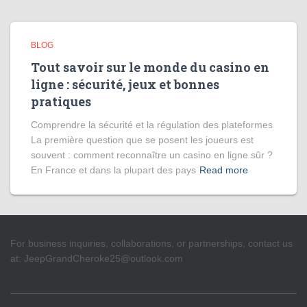
BLOG
Tout savoir sur le monde du casino en
ligne : sécurité, jeux et bonnes
pratiques
Comprendre la sécurité et la régulation des plateformes
La première question que se posent les joueurs est
souvent : comment reconnaître un casino en ligne sûr ?
En France et dans la plupart des pays
Read more
For business inquiries, collaborations, or partnerships, contact us
at:
JeepGrandCheroke25@outlook.com