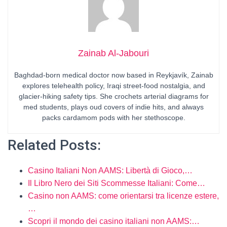
Zainab Al-Jabouri
Baghdad-born medical doctor now based in Reykjavík, Zainab
explores telehealth policy, Iraqi street-food nostalgia, and
glacier-hiking safety tips. She crochets arterial diagrams for
med students, plays oud covers of indie hits, and always
packs cardamom pods with her stethoscope.
Related Posts:
Casino Italiani Non AAMS: Libertà di Gioco,…
Il Libro Nero dei Siti Scommesse Italiani: Come…
Casino non AAMS: come orientarsi tra licenze estere,
…
Scopri il mondo dei casino italiani non AAMS:…