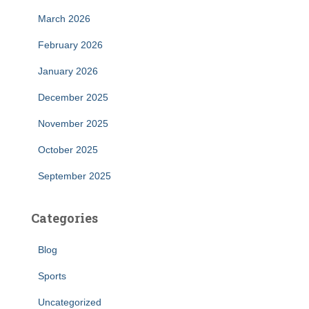
March 2026
February 2026
January 2026
December 2025
November 2025
October 2025
September 2025
Categories
Blog
Sports
Uncategorized