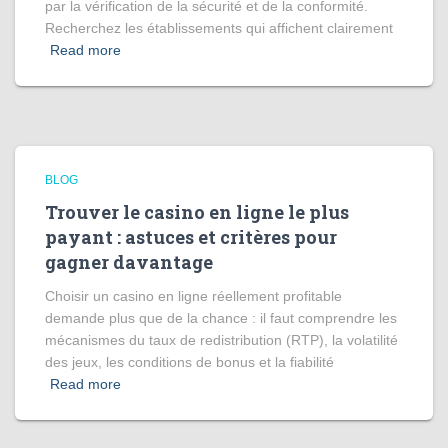
par la vérification de la sécurité et de la conformité.
Recherchez les établissements qui affichent clairement
Read more
BLOG
Trouver le casino en ligne le plus
payant : astuces et critères pour
gagner davantage
Choisir un casino en ligne réellement profitable
demande plus que de la chance : il faut comprendre les
mécanismes du taux de redistribution (RTP), la volatilité
des jeux, les conditions de bonus et la fiabilité
Read more