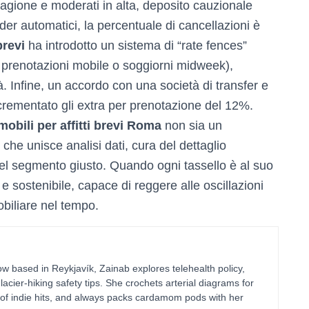
stagione e moderati in alta, deposito cauzionale
er automatici, la percentuale di cancellazioni è
brevi
ha introdotto un sistema di “rate fences”
me prenotazioni mobile o soggiorni midweek),
à. Infine, un accordo con una società di transfer e
ncrementato gli extra per prenotazione del 12%.
obili per affitti brevi Roma
non sia un
che unisce analisi dati, cura del dettaglio
el segmento giusto. Quando ogni tassello è al suo
 e sostenibile, capace di reggere alle oscillazioni
obiliare nel tempo.
 based in Reykjavík, Zainab explores telehealth policy,
glacier-hiking safety tips. She crochets arterial diagrams for
of indie hits, and always packs cardamom pods with her