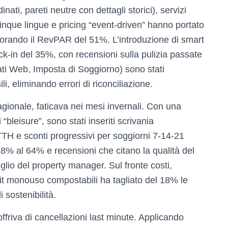
inati, pareti neutre con dettagli storici), servizi
n cinque lingue e pricing “event-driven” hanno portato
iorando il RevPAR del 51%. L’introduzione di smart
heck-in del 35%, con recensioni sulla pulizia passate
ati Web, Imposta di Soggiorno) sono stati
i, eliminando errori di riconciliazione.
gionale, faticava nei mesi invernali. Con una
 “bleisure”, sono stati inseriti scrivania
H e sconti progressivi per soggiorni 7-14-21
38% al 64% e recensioni che citano la qualità del
iglio del property manager. Sul fronte costi,
kit monouso compostabili ha tagliato del 18% le
 sostenibilità.
offriva di cancellazioni last minute. Applicando