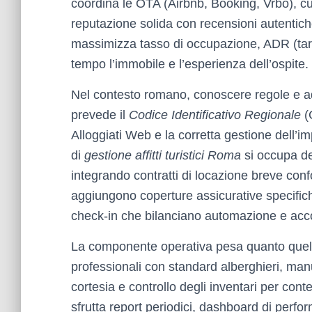
coordina le OTA (Airbnb, Booking, Vrbo), cur
reputazione solida con recensioni autentic
massimizza tasso di occupazione, ADR (tar
tempo l’immobile e l’esperienza dell’ospite.
Nel contesto romano, conoscere regole e a
prevede il
Codice Identificativo Regionale
(C
Alloggiati Web e la corretta gestione dell’
di
gestione affitti turistici Roma
si occupa deg
integrando contratti di locazione breve confo
aggiungono coperture assicurative specifiche
check-in che bilanciano automazione e acc
La componente operativa pesa quanto quella
professionali con standard alberghieri, manu
cortesia e controllo degli inventari per cont
sfrutta report periodici, dashboard di perfor