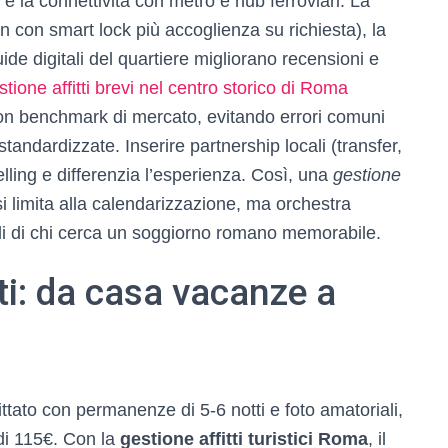
 e la connettività con metro e hub ferroviari. La
n con smart lock più accoglienza su richiesta), la
e digitali del quartiere migliorano recensioni e
stione affitti brevi nel centro storico di Roma
con benchmark di mercato, evitando errori comuni
standardizzate. Inserire partnership locali (transfer,
selling e differenzia l’esperienza. Così, una
gestione
i limita alla calendarizzazione, ma orchestra
ali di chi cerca un soggiorno romano memorabile.
ati: da casa vacanze a
ittato con permanenze di 5-6 notti e foto amatoriali,
di 115€. Con la
gestione affitti turistici Roma
, il