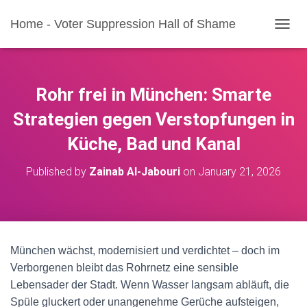
Home - Voter Suppression Hall of Shame
T
O
G
G
L
Rohr frei in München: Smarte
E
N
Strategien gegen Verstopfungen in
A
Küche, Bad und Kanal
V
I
G
Published by
Zainab Al-Jabouri
on
January 21, 2026
A
T
I
O
N
München wächst, modernisiert und verdichtet – doch im
Verborgenen bleibt das Rohrnetz eine sensible
Lebensader der Stadt. Wenn Wasser langsam abläuft, die
Spüle gluckert oder unangenehme Gerüche aufsteigen,