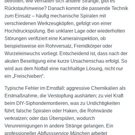
betroffen, wie verhalten sich andere Stränge, gibt es
Rückstauhinweise? Danach kommt die passende Technik
zum Einsatz – häufig mechanische Spiralen mit
verschiedenen Werkzeugköpfen, gefolgt von einer
Hochdruckspülung. Bei unklarer Lage oder wiederholten
Störungen verifiziert eine Kamerainspektion, ob
beispielsweise ein Rohrversatz, Fremdkörper oder
Wurzeleinwuchs vorliegt. Entscheidend ist, dass nach der
akuten Beseitigung eine kurze Ursachenschau erfolgt. So
wird aus dem Notfall eine nachhaltige Lösung, nicht nur
ein „Freischieben“.
Typische Fehler im Ernstfall: aggressive Chemikalien als
Erstmaßnahme, die Verstopfung aushärten; zu viel Kraft
beim DIY-Siphondemontieren, was zu Undichtigkeiten
führt; falsche Spiralen oder Haken, die Rohrwände
verkratzen; oder das Überspülen, wodurch
Verunreinigungen in andere Stränge gelangen. Ein
professioneller
Abflussservice München
arbeitet