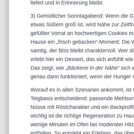
liefert und in Erinnerung bleibt.
3) Gemütlicher Sonntagabend: Wenn die G
etwas Süßem groß ist, wird Nähe zur Zeitfr
gefüllter Vorrat an hochwertigen Cookies 
Hause ein „frisch gebacken“-Moment: Die 
samtig, der Biss bleibt charaktervoll. Wer
erlebt hier ein Dessert, das sich anfühlt 
Das zeigt, wie „
Bäckerei in der Nähe
“ sich
genau dann funktioniert, wenn der Hunger 
Worauf es in allen Szenarien ankommt, ist 
Teigbasis entscheidend: passende Mehlsorte
Nüsse mit Röstcharakter und ein Backprofil
wichtig ist die richtige Regeneration zu H
wenige Minuten im Ofen bei moderater Hitz
entfalten. So entsteht ein Erlebnis, das üb