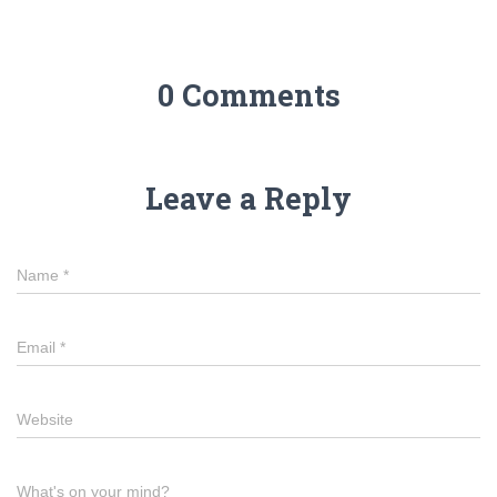
0 Comments
Leave a Reply
Name
*
Email
*
Website
What's on your mind?