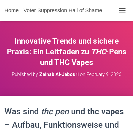
Home - Voter Suppression Hall of Shame
T
O
G
G
L
Innovative Trends und sichere
E
N
Praxis: Ein Leitfaden zu
THC
-Pens
A
und
THC Vapes
V
I
G
Published by
Zainab Al-Jabouri
on
February 9, 2026
A
T
I
O
N
Was sind
thc pen
und
thc vapes
– Aufbau, Funktionsweise und