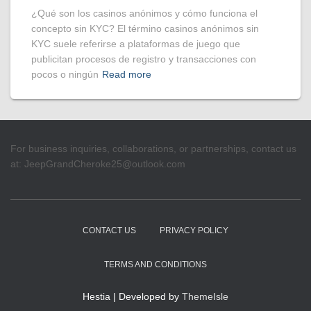
¿Qué son los casinos anónimos y cómo funciona el
concepto sin KYC? El término casinos anónimos sin
KYC suele referirse a plataformas de juego que
publicitan procesos de registro y transacciones con
pocos o ningún
Read more
For business inquiries, collaborations, or partnerships, contact us
at:
JeepGrandCheroke25@outlook.com
CONTACT US
PRIVACY POLICY
TERMS AND CONDITIONS
Hestia | Developed by
ThemeIsle