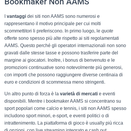
Bookmaker Non AAMS
I
vantaggi
dei siti non AAMS sono numerosi e
rappresentano il motivo principale per cui molti
scommettitori li preferiscono. In primo luogo, le
quote
offerte sono spesso più alte rispetto ai siti regolamentati
AAMS. Questo perché gli operatori internazionali non sono
gravati dalle stesse tasse e possono trasferire parte del
margine ai giocatori. Inoltre, i bonus di benvenuto e le
promozioni continuative sono notevolmente più generosi,
con importi che possono raggiungere diverse centinaia di
euro e condizioni di scommessa meno stringenti.
Un altro punto di forza è la
varietà di mercati
e eventi
disponibili. Mentre i bookmaker AAMS si concentrano su
sport popolari come calcio e tennis, i siti non AAMS spesso
includono sport minori, e-sport, e eventi politici o di
intrattenimento. La piattaforma di gioco è usually più ricca
di opzioni, con live streaming integrato e cash out