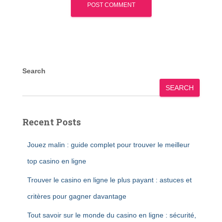
Search
SEARCH
Recent Posts
Jouez malin : guide complet pour trouver le meilleur
top casino en ligne
Trouver le casino en ligne le plus payant : astuces et
critères pour gagner davantage
Tout savoir sur le monde du casino en ligne : sécurité,