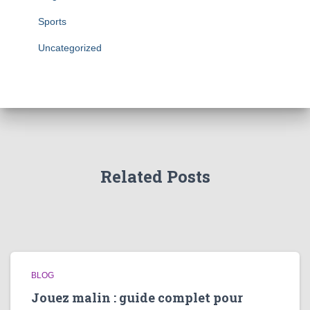
Sports
Uncategorized
Related Posts
BLOG
Jouez malin : guide complet pour