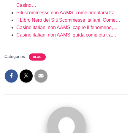
Casino…
Siti scommesse non AAMS: come orientarsi tra…
Il Libro Nero dei Siti Scommesse Italiani: Come…
Casino italiani non AAMS: capire il fenomeno,…
Casino italiani non AAMS: guida completa tra…
Categories:
BLOG