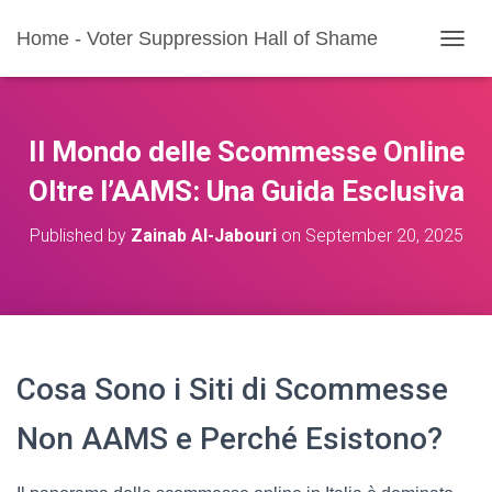
Home - Voter Suppression Hall of Shame
T
O
G
G
L
Il Mondo delle Scommesse Online
E
N
Oltre l’AAMS: Una Guida Esclusiva
A
V
Published by
Zainab Al-Jabouri
on
September 20, 2025
I
G
A
T
I
O
N
Cosa Sono i Siti di Scommesse
Non AAMS e Perché Esistono?