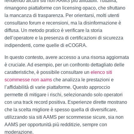
rendendo alcuni siti non AAMS più affidabili. Tuttavia,
rimangono piattaforme con licensing opaco, che sfruttano
la mancanza di trasparenza. Per orientarsi, molti utenti
consultano forum e recensioni, ma la disinformazione è
diffusa. Un metodo pratico è verificare la storia
dell’operatore e la presenza di certificazioni di sicurezza
indipendenti, come quelle di eCOGRA.
In questo contesto, avere accesso a una risorsa aggiornata
è cruciale. Ad esempio, per un confronto dettagliato delle
caratteristiche, è possibile consultare un
elenco siti
scommesse non aams
che analizza le prestazioni e
l’affidabilità di varie piattaforme. Questo approccio
permette di mitigare i rischi, selezionando solo operatori
con una track record positiva. Esperienze dirette mostrano
che la scelta migliore è spesso quella di diversificare,
utilizzando sia siti AAMS per scommesse sicure, sia non
AAMS per opportunità più redditizie, sempre con
moderazione.