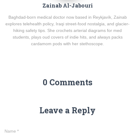
Zainab Al-Jabouri
Baghdad-born medical doctor now based in Reykjavík, Zainab
explores telehealth policy, Iraqi street-food nostalgia, and glacier-
hiking safety tips. She crochets arterial diagrams for med
students, plays oud covers of indie hits, and always packs
cardamom pods with her stethoscope.
0 Comments
Leave a Reply
Name
*