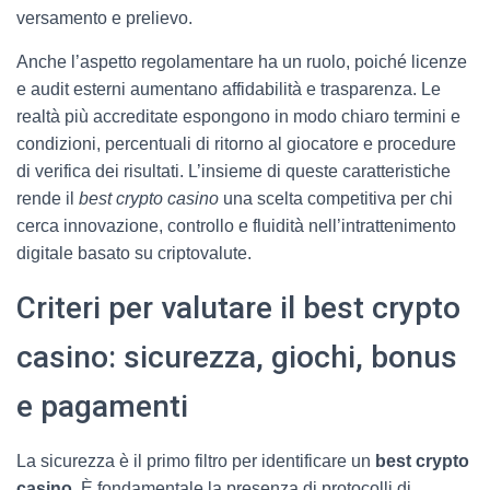
versamento e prelievo.
Anche l’aspetto regolamentare ha un ruolo, poiché licenze
e audit esterni aumentano affidabilità e trasparenza. Le
realtà più accreditate espongono in modo chiaro termini e
condizioni, percentuali di ritorno al giocatore e procedure
di verifica dei risultati. L’insieme di queste caratteristiche
rende il
best crypto casino
una scelta competitiva per chi
cerca innovazione, controllo e fluidità nell’intrattenimento
digitale basato su criptovalute.
Criteri per valutare il best crypto
casino: sicurezza, giochi, bonus
e pagamenti
La sicurezza è il primo filtro per identificare un
best crypto
casino
. È fondamentale la presenza di protocolli di