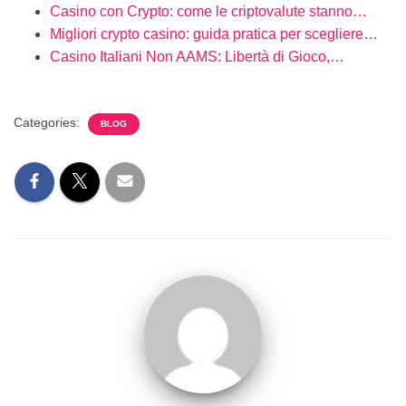
Casino con Crypto: come le criptovalute stanno…
Migliori crypto casino: guida pratica per scegliere…
Casino Italiani Non AAMS: Libertà di Gioco,…
Categories:
BLOG