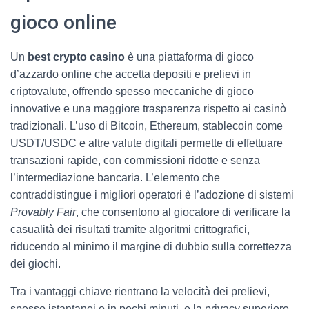
gioco online
Un
best crypto casino
è una piattaforma di gioco
d’azzardo online che accetta depositi e prelievi in
criptovalute, offrendo spesso meccaniche di gioco
innovative e una maggiore trasparenza rispetto ai casinò
tradizionali. L’uso di Bitcoin, Ethereum, stablecoin come
USDT/USDC e altre valute digitali permette di effettuare
transazioni rapide, con commissioni ridotte e senza
l’intermediazione bancaria. L’elemento che
contraddistingue i migliori operatori è l’adozione di sistemi
Provably Fair
, che consentono al giocatore di verificare la
casualità dei risultati tramite algoritmi crittografici,
riducendo al minimo il margine di dubbio sulla correttezza
dei giochi.
Tra i vantaggi chiave rientrano la velocità dei prelievi,
spesso istantanei o in pochi minuti, e la privacy superiore