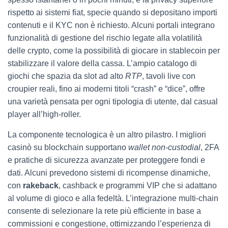
rispetto ai sistemi fiat, specie quando si depositano importi
contenuti e il KYC non è richiesto. Alcuni portali integrano
funzionalità di gestione del rischio legate alla volatilità
delle crypto, come la possibilità di giocare in stablecoin per
stabilizzare il valore della cassa. L’ampio catalogo di
giochi che spazia da slot ad alto
RTP
, tavoli live con
croupier reali, fino ai moderni titoli “crash” e “dice”, offre
una varietà pensata per ogni tipologia di utente, dal casual
player all’high-roller.
La componente tecnologica è un altro pilastro. I migliori
casinò su blockchain supportano
wallet non-custodial
, 2FA
e pratiche di sicurezza avanzate per proteggere fondi e
dati. Alcuni prevedono sistemi di ricompense dinamiche,
con
rakeback
, cashback e programmi VIP che si adattano
al volume di gioco e alla fedeltà. L’integrazione multi-chain
consente di selezionare la rete più efficiente in base a
commissioni e congestione, ottimizzando l’esperienza di