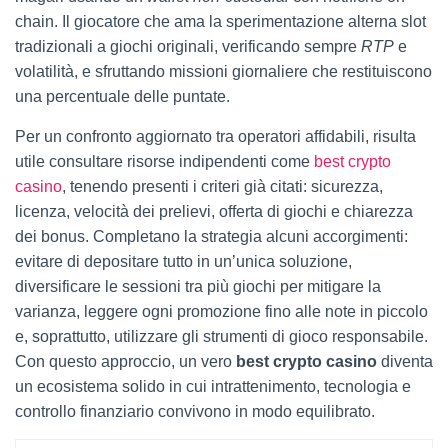
chain. Il giocatore che ama la sperimentazione alterna slot
tradizionali a giochi originali, verificando sempre
RTP
e
volatilità, e sfruttando missioni giornaliere che restituiscono
una percentuale delle puntate.
Per un confronto aggiornato tra operatori affidabili, risulta
utile consultare risorse indipendenti come
best crypto
casino
, tenendo presenti i criteri già citati: sicurezza,
licenza, velocità dei prelievi, offerta di giochi e chiarezza
dei bonus. Completano la strategia alcuni accorgimenti:
evitare di depositare tutto in un’unica soluzione,
diversificare le sessioni tra più giochi per mitigare la
varianza, leggere ogni promozione fino alle note in piccolo
e, soprattutto, utilizzare gli strumenti di gioco responsabile.
Con questo approccio, un vero
best crypto casino
diventa
un ecosistema solido in cui intrattenimento, tecnologia e
controllo finanziario convivono in modo equilibrato.