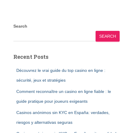
Search
SEARCH
Recent Posts
Découvrez le vrai guide du top casino en ligne :
sécurité, jeux et stratégies
Comment reconnaître un casino en ligne fiable : le
guide pratique pour joueurs exigeants
Casinos anónimos sin KYC en España: verdades,
riesgos y alternativas seguras