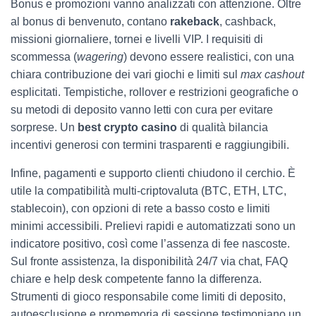
Bonus e promozioni vanno analizzati con attenzione. Oltre
al bonus di benvenuto, contano
rakeback
, cashback,
missioni giornaliere, tornei e livelli VIP. I requisiti di
scommessa (
wagering
) devono essere realistici, con una
chiara contribuzione dei vari giochi e limiti sul
max cashout
esplicitati. Tempistiche, rollover e restrizioni geografiche o
su metodi di deposito vanno letti con cura per evitare
sorprese. Un
best crypto casino
di qualità bilancia
incentivi generosi con termini trasparenti e raggiungibili.
Infine, pagamenti e supporto clienti chiudono il cerchio. È
utile la compatibilità multi-criptovaluta (BTC, ETH, LTC,
stablecoin), con opzioni di rete a basso costo e limiti
minimi accessibili. Prelievi rapidi e automatizzati sono un
indicatore positivo, così come l’assenza di fee nascoste.
Sul fronte assistenza, la disponibilità 24/7 via chat, FAQ
chiare e help desk competente fanno la differenza.
Strumenti di gioco responsabile come limiti di deposito,
autoesclusione e promemoria di sessione testimoniano un