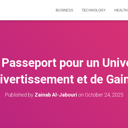
BUSINESS
TECHNOLOGY
HEALTH
 Passeport pour un Univ
ivertissement et de Gai
Published by
Zainab Al-Jabouri
on
October 24, 2025