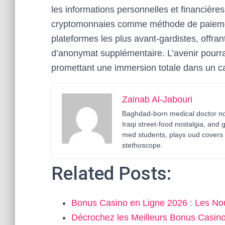
les informations personnelles et financières
cryptomonnaies comme méthode de paiement
plateformes les plus avant-gardistes, offran
d’anonymat supplémentaire. L’avenir pourrait 
promettant une immersion totale dans un c
Zainab Al-Jabouri
Baghdad-born medical doctor now
Iraqi street-food nostalgia, and 
med students, plays oud covers 
stethoscope.
Related Posts:
Bonus Casino en Ligne 2026 : Les No
Décrochez les Meilleurs Bonus Casin