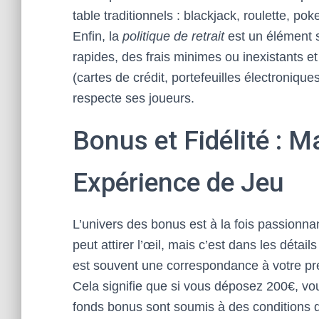
table traditionnels : blackjack, roulette, pok
Enfin, la
politique de retrait
est un élément s
rapides, des frais minimes ou inexistants e
(cartes de crédit, portefeuilles électroniqu
respecte ses joueurs.
Bonus et Fidélité : M
Expérience de Jeu
L’univers des bonus est à la fois passionna
peut attirer l’œil, mais c’est dans les détai
est souvent une correspondance à votre pr
Cela signifie que si vous déposez 200€, v
fonds bonus sont soumis à des conditions 