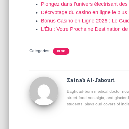
Plongez dans l’univers électrisant de
Décryptage du casino en ligne le plus
Bonus Casino en Ligne 2026 : Le Gu
L'Élu : Votre Prochaine Destination d
Categories:
BLOG
Zainab Al-Jabouri
Baghdad-born medical doctor now b
street-food nostalgia, and glacier-
students, plays oud covers of ind