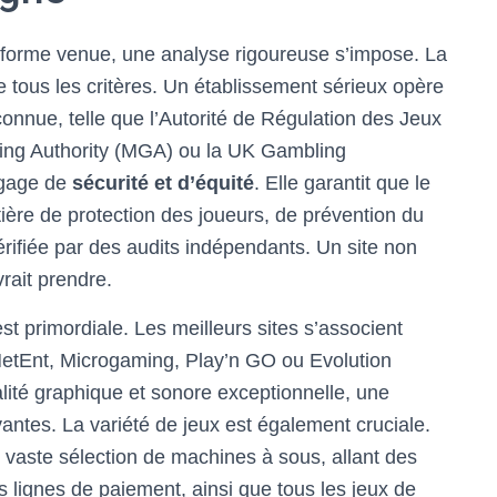
teforme venue, une analyse rigoureuse s’impose. La
de tous les critères. Un établissement sérieux opère
connue, telle que l’Autorité de Régulation des Jeux
ing Authority (MGA) ou la UK Gambling
 gage de
sécurité et d’équité
. Elle garantit que le
ière de protection des joueurs, de prévention du
érifiée par des audits indépendants. Un site non
rait prendre.
 est primordiale. Les meilleurs sites s’associent
tEnt, Microgaming, Play’n GO ou Evolution
ité graphique et sonore exceptionnelle, une
vantes. La variété de jeux est également cruciale.
vaste sélection de machines à sous, allant des
s lignes de paiement, ainsi que tous les jeux de