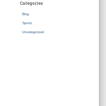
Categories
Blog
Sports
Uncategorized