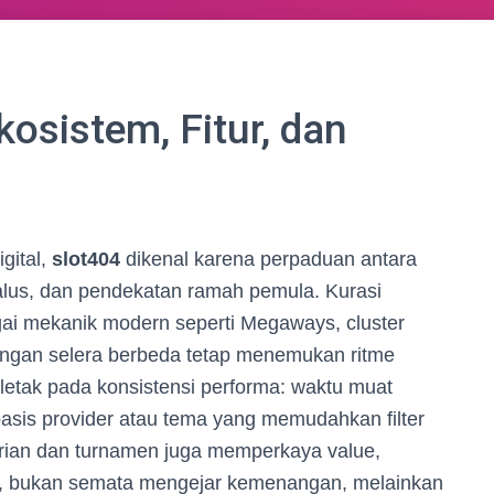
osistem, Fitur, dan
gital,
slot404
dikenal karena perpaduan antara
lus, dan pendekatan ramah pemula. Kurasi
ai mekanik modern seperti Megaways, cluster
engan selera berbeda tetap menemukan ritme
letak pada konsistensi performa: waktu muat
erbasis provider atau tema yang memudahkan filter
harian dan turnamen juga memperkaya value,
li, bukan semata mengejar kemenangan, melainkan