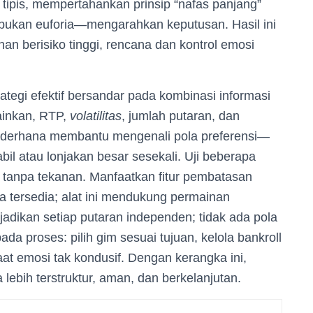
tipis, mempertahankan prinsip “nafas panjang”
—bukan euforia—mengarahkan keputusan. Hasil ini
 berisiko tinggi, rencana dan kontrol emosi
trategi efektif bersandar pada kombinasi informasi
mainkan, RTP,
volatilitas
, jumlah putaran, dan
 sederhana membantu mengenali pola preferensi—
bil atau lonjakan besar sesekali. Uji beberapa
 tanpa tekanan. Manfaatkan fitur pembatasan
a tersedia; alat ini mendukung permainan
adikan setiap putaran independen; tidak ada pola
 proses: pilih gim sesuai tujuan, kelola bankroll
aat emosi tak kondusif. Dengan kerangka ini,
 lebih terstruktur, aman, dan berkelanjutan.