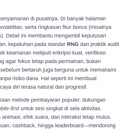
kenyamanan di pusatnya. Di banyak halaman
volatilitas
, serta ringkasan fitur bonus (misalnya
sus). Detail ini membantu mengambil keputusan
aan, kepatuhan pada standar
RNG
dan praktik audit
ek keamanan meliputi enkripsi kuat, verifikasi
ng agar fokus tetap pada permainan, bukan
 sebelum bertaruh juga berguna untuk memahami
anpa risiko dana. Hal seperti ini membuat
ya diri terasa natural dan progresif.
diaan metode pembayaran populer, dukungan
ile-first
untuk sesi singkat di sela aktivitas.
nimasi, efek suara, dan interaksi tetap mulus.
gguan, cashback, hingga leaderboard—mendorong