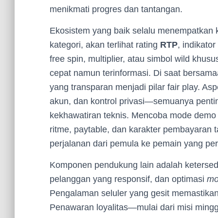
menikmati progres dan tantangan.
Ekosistem yang baik selalu menempatkan 
kategori, akan terlihat rating
RTP
, indikator
free spin, multiplier, atau simbol wild khu
cepat namun terinformasi. Di saat bersam
yang transparan menjadi pilar fair play. Asp
akun, dan kontrol privasi—semuanya penti
kekhawatiran teknis. Mencoba mode demo
ritme, paytable, dan karakter pembayaran t
perjalanan dari pemula ke pemain yang perca
Komponen pendukung lain adalah keterse
pelanggan yang responsif, dan optimasi
mob
Pengalaman seluler yang gesit memastikan a
Penawaran loyalitas—mulai dari misi min