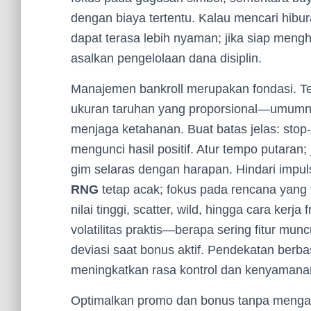
dengan biaya tertentu. Kalau mencari hibur
dapat terasa lebih nyaman; jika siap menghad
asalkan pengelolaan dana disiplin.
Manajemen bankroll merupakan fondasi. Te
ukuran taruhan yang proporsional—umumny
menjaga ketahanan. Buat batas jelas: stop
mengunci hasil positif. Atur tempo putara
gim selaras dengan harapan. Hindari impul
RNG
tetap acak; fokus pada rencana yang t
nilai tinggi, scatter, wild, hingga cara ker
volatilitas praktis—berapa sering fitur mun
deviasi saat bonus aktif. Pendekatan berbas
meningkatkan rasa kontrol dan kenyamana
Optimalkan promo dan bonus tanpa mengab