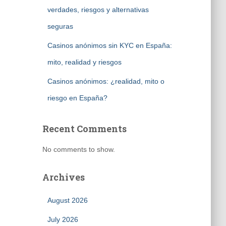
verdades, riesgos y alternativas
seguras
Casinos anónimos sin KYC en España:
mito, realidad y riesgos
Casinos anónimos: ¿realidad, mito o
riesgo en España?
Recent Comments
No comments to show.
Archives
August 2026
July 2026