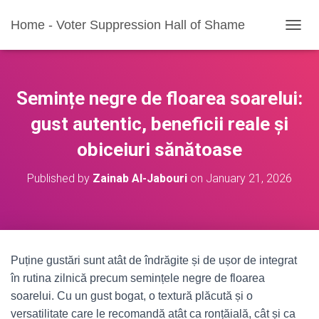
Home - Voter Suppression Hall of Shame
T
O
G
G
L
Semințe negre de floarea soarelui:
E
N
gust autentic, beneficii reale și
A
obiceiuri sănătoase
V
I
G
Published by
Zainab Al-Jabouri
on
January 21, 2026
A
T
I
O
N
Puține gustări sunt atât de îndrăgite și de ușor de integrat
în rutina zilnică precum semințele negre de floarea
soarelui. Cu un gust bogat, o textură plăcută și o
versatilitate care le recomandă atât ca ronțăială, cât și ca