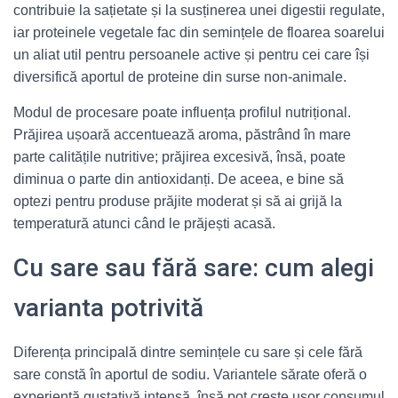
contribuie la sațietate și la susținerea unei digestii regulate,
iar proteinele vegetale fac din semințele de floarea soarelui
un aliat util pentru persoanele active și pentru cei care își
diversifică aportul de proteine din surse non-animale.
Modul de procesare poate influența profilul nutrițional.
Prăjirea ușoară accentuează aroma, păstrând în mare
parte calitățile nutritive; prăjirea excesivă, însă, poate
diminua o parte din antioxidanți. De aceea, e bine să
optezi pentru produse prăjite moderat și să ai grijă la
temperatură atunci când le prăjești acasă.
Cu sare sau fără sare: cum alegi
varianta potrivită
Diferența principală dintre semințele cu sare și cele fără
sare constă în aportul de sodiu. Variantele sărate oferă o
experiență gustativă intensă, însă pot crește ușor consumul