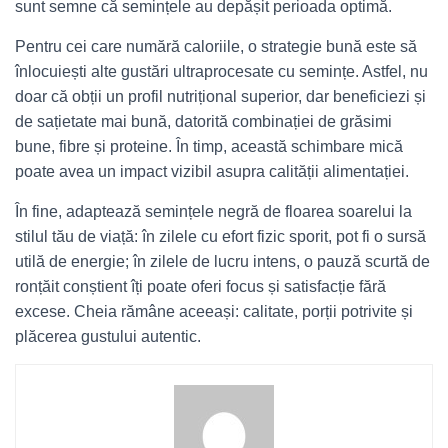
sunt semne că semințele au depășit perioada optimă.
Pentru cei care numără caloriile, o strategie bună este să
înlocuiești alte gustări ultraprocesate cu semințe. Astfel, nu
doar că obții un profil nutrițional superior, dar beneficiezi și
de sațietate mai bună, datorită combinației de grăsimi
bune, fibre și proteine. În timp, această schimbare mică
poate avea un impact vizibil asupra calității alimentației.
În fine, adaptează semințele negră de floarea soarelui la
stilul tău de viață: în zilele cu efort fizic sporit, pot fi o sursă
utilă de energie; în zilele de lucru intens, o pauză scurtă de
ronțăit conștient îți poate oferi focus și satisfacție fără
excese. Cheia rămâne aceeași: calitate, porții potrivite și
plăcerea gustului autentic.