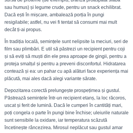
sau humus) și legume crude, pentru un snack echilibrat.
Dacă ești în mișcare, ambalează porția în pungi
resigilabile; astfel, nu vei fi tentat să consumi mai mult
decât ți-ai propus.
În tradiția locală, semințele sunt nelipsite la meciuri, seri de
film sau plimbări. E util să păstrezi un recipient pentru coji
și să eviți să muști din ele prea aproape de gingii, pentru a
proteja smalțul și pentru a preveni disconfortul. Hidratarea
contează și ea: un pahar cu apă alături face experiența mai
plăcută, mai ales dacă alegi variante sărate.
Depozitarea corectă prelungește prospețimea și gustul.
Păstrează semințele într-un recipient etanș, la loc răcoros,
uscat și ferit de lumină. Dacă le cumperi în cantități mari,
poți congela o parte în pungi bine închise; uleiurile naturale
sunt sensibile la oxidare, iar temperatura scăzută
încetinește râncezirea. Mirosul neplăcut sau gustul amar