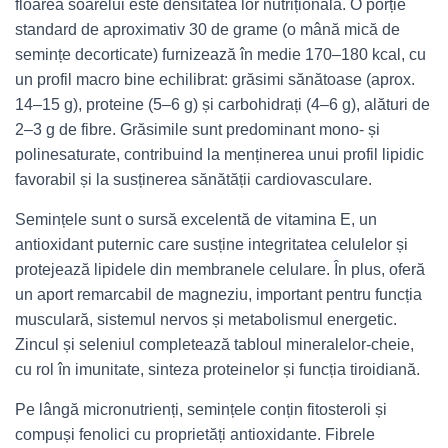
floarea soarelui este densitatea lor nutrițională. O porție
standard de aproximativ 30 de grame (o mână mică de
semințe decorticate) furnizează în medie 170–180 kcal, cu
un profil macro bine echilibrat: grăsimi sănătoase (aprox.
14–15 g), proteine (5–6 g) și carbohidrați (4–6 g), alături de
2–3 g de fibre. Grăsimile sunt predominant mono- și
polinesaturate, contribuind la menținerea unui profil lipidic
favorabil și la susținerea sănătății cardiovasculare.
Semințele sunt o sursă excelentă de vitamina E, un
antioxidant puternic care susține integritatea celulelor și
protejează lipidele din membranele celulare. În plus, oferă
un aport remarcabil de magneziu, important pentru funcția
musculară, sistemul nervos și metabolismul energetic.
Zincul și seleniul completează tabloul mineralelor-cheie,
cu rol în imunitate, sinteza proteinelor și funcția tiroidiană.
Pe lângă micronutrienți, semințele conțin fitosteroli și
compuși fenolici cu proprietăți antioxidante. Fibrele