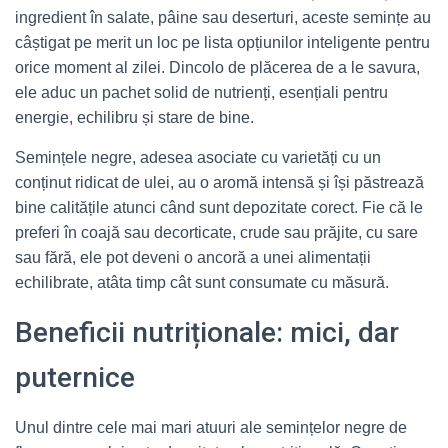
ingredient în salate, pâine sau deserturi, aceste semințe au
câștigat pe merit un loc pe lista opțiunilor inteligente pentru
orice moment al zilei. Dincolo de plăcerea de a le savura,
ele aduc un pachet solid de nutrienți, esențiali pentru
energie, echilibru și stare de bine.
Semințele negre, adesea asociate cu varietăți cu un
conținut ridicat de ulei, au o aromă intensă și își păstrează
bine calitățile atunci când sunt depozitate corect. Fie că le
preferi în coajă sau decorticate, crude sau prăjite, cu sare
sau fără, ele pot deveni o ancoră a unei alimentații
echilibrate, atâta timp cât sunt consumate cu măsură.
Beneficii nutriționale: mici, dar
puternice
Unul dintre cele mai mari atuuri ale semințelor negre de