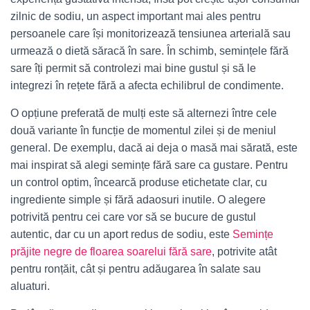
zilnic de sodiu, un aspect important mai ales pentru
persoanele care își monitorizează tensiunea arterială sau
urmează o dietă săracă în sare. În schimb, semințele fără
sare îți permit să controlezi mai bine gustul și să le
integrezi în rețete fără a afecta echilibrul de condimente.
O opțiune preferată de mulți este să alternezi între cele
două variante în funcție de momentul zilei și de meniul
general. De exemplu, dacă ai deja o masă mai sărată, este
mai inspirat să alegi semințe fără sare ca gustare. Pentru
un control optim, încearcă produse etichetate clar, cu
ingrediente simple și fără adaosuri inutile. O alegere
potrivită pentru cei care vor să se bucure de gustul
autentic, dar cu un aport redus de sodiu, este
Semințe
prăjite negre de floarea soarelui fără sare
, potrivite atât
pentru ronțăit, cât și pentru adăugarea în salate sau
aluaturi.