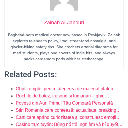
Zainab Al-Jabouri
Baghdad-born medical doctor now based in Reykjavík, Zainab
explores telehealth policy, Iraqi street-food nostalgia, and
glacier-hiking safety tips. She crochets arterial diagrams for
med students, plays oud covers of indie hits, and always
packs cardamom pods with her stethoscope.
Related Posts:
Ghid complet pentru alegerea de material plafon…
Rochite de botez, trusouri si lumanari – ghid…
Povești din Aur: Primul Tău Comoară Personală
Stiri Romania care contează: actualitate, breaking…
Cărți care aprind curiozitatea și construiesc emoții…
Casino trực tuyến: Bùng nổ trải nghiệm và bí quyết…