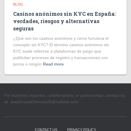
BLOG
Casinos anónimos sin KYC en España:
verdades, riesgos y alternativas
seguras
¿Qué son los casinos anónimos y cómo funciona el
concepto sin KYC? El término casinos anónimos sin
KYC suele referirse a plataformas de juego que
publicitan procesos de registro y transacciones con
pocos o ningún
Read more
For business inquiries, collaborations, or partnerships, contact us
at:
JeepGrandCheroke25@outlook.com
CONTACT US
PRIVACY POLICY