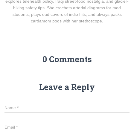
explores telehealth policy, Iraqi street-food nostalgia, and glacier-
hiking safety tips. She crochets arterial diagrams for med
students, plays oud covers of indie hits, and always packs
cardamom pods with her stethoscope.
0 Comments
Leave a Reply
Name
*
Email
*