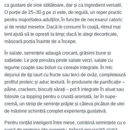
ca gustare de sine stătătoare, dar și ca ingredient versatil.
O porție de 25–30 g pe zi este, de regulă, un reper practic
pentru majoritatea adulților, în funcție de necesarul caloric
și de restul meselor. Dacă le consumi în coajă, ritmul mai
lent ajută să te oprești la timp; dacă le alegi decorticate,
măsoară porția înainte de a începe.
În salate, semințele adaugă crocant, grăsimi bune și
sațietate. Le poți presăra peste salate verzi, salate cu
legume coapte sau boluri cu cereale integrale. În mic
dejunul de tip iaurt cu fructe sau terci de ovăz, completează
profilul proteic și aduc textură. În produsele de panificație –
pâine, crackers, biscuiți sărați – pot fi integrate în aluat sau
folosite ca topping pentru o crustă aromată. Iar în supe-
cremă, un strop de semințe prăjite și câteva picături de ulei
de măsline schimbă complet experiența gustativă.
Pentru ronțăit inteligent între mese, combină semințele cu o
sursă de proteine (de exemplu, brânză proaspătă slabă