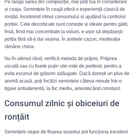
Pe lângă sarea din compoziție, mai poți lua în considerare
și coaja. Semințele în coajă oferă o experiență clasică de
ronțăit, încetinind ritmul consumului și ajutând la controlul
porției. Cele decorticate sunt comode și ideale pentru gătit,
însă, fiind mai concentrate la volum, e ușor să depășești
porția fără să-ți dai seama. În ambele cazuri, moderația
rămâne cheia.
Nu în ultimul rând, verifică metoda de prăjire. Prăjirea
uscată sau cu foarte puțin ulei este de preferat, pentru a
evita excesul de grăsimi adăugate. Dacă dorești un plus de
aromă acasă, poți încălzi semințele câteva minute într-o
tigaie antiaderentă, la foc mediu, amestecând constant.
Consumul zilnic și obiceiuri de
ronțăit
Semințele negre de floarea soarelui pot funcționa excelent