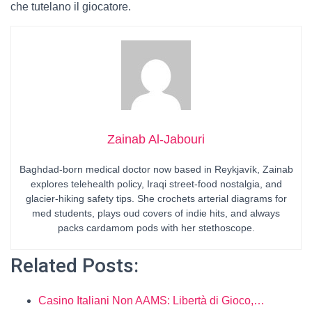
che tutelano il giocatore.
Zainab Al-Jabouri
Baghdad-born medical doctor now based in Reykjavík, Zainab
explores telehealth policy, Iraqi street-food nostalgia, and
glacier-hiking safety tips. She crochets arterial diagrams for
med students, plays oud covers of indie hits, and always
packs cardamom pods with her stethoscope.
Related Posts:
Casino Italiani Non AAMS: Libertà di Gioco,…