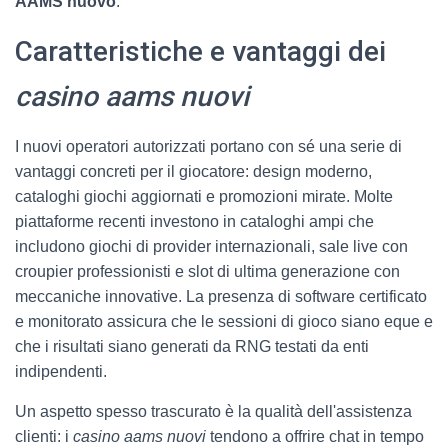
AAMS nuovo
.
Caratteristiche e vantaggi dei
casino aams nuovi
I nuovi operatori autorizzati portano con sé una serie di
vantaggi concreti per il giocatore: design moderno,
cataloghi giochi aggiornati e promozioni mirate. Molte
piattaforme recenti investono in cataloghi ampi che
includono giochi di provider internazionali, sale live con
croupier professionisti e slot di ultima generazione con
meccaniche innovative. La presenza di software certificato
e monitorato assicura che le sessioni di gioco siano eque e
che i risultati siano generati da RNG testati da enti
indipendenti.
Un aspetto spesso trascurato è la qualità dell'assistenza
clienti: i
casino aams nuovi
tendono a offrire chat in tempo