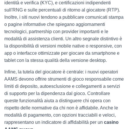
identità e verifica (KYC), e certificazioni indipendenti
sull'RNG e sulle percentuali di ritorno al giocatore (RTP).
Inoltre, i siti nuovi tendono a pubblicare comunicati stampa
o pagine informative che spiegano aggiornamenti
tecnologici, partnership con provider importanti e le
modalità di assistenza clienti. Un altro segnale distintivo è
la disponibilità di versioni mobile native o responsive, con
app o interfacce ottimizzate per giocare da smartphone e
tablet con la stessa qualità della versione desktop.
Infine, la tutela del giocatore è centrale: i nuovi operatori
AAMS devono offrire strumenti di gioco responsabile come
limiti di deposito, autoesclusione e collegamenti a servizi
di supporto per la dipendenza dal gioco. Controllare
queste funzionalità aiuta a distinguere chi opera con
rispetto delle normative da chi non è affidabile. Anche le
modalità di pagamento, con opzioni tracciabili e veloci,
rappresentano un indicatore di affidabilità per un
casino