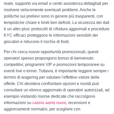
reale, supporto via email e centri assistenza dettagliati per
risolvere velocemente eventuali problemi. Anche le
politiche sui prelievi sono in genere più trasparenti, con
tempistiche chiare e limiti ben definiti. La sicurezza dei dati
è un altro plus: protocolli di cifratura aggiornati e procedure
KYC efficaci proteggono le informazioni sensibili dei
giocatori e riducono il rischio di frodi.
Per chi cerca nuove opportunità promozionali, questi
operatori spesso propongono bonus di benvenuto
competitivi, programmi VIP e promozioni temporanee su
eventi live o tornei. Tuttavia, è importante leggere sempre i
termini di wagering per valutare l'effettivo valore delle
offerte. Chi desidera confrontare opzioni e novità può
consultare un elenco aggiornato di operatori autorizzati, ad
esempio visitando risorse dedicate che raccolgono
informazioni su
casino aams nuovi
, recensioni e
aggiornamenti normativi, per scegliere con