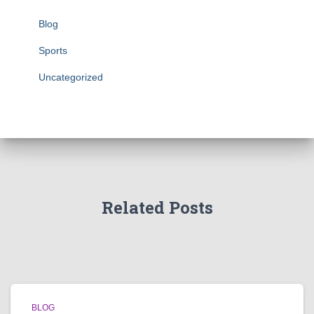
Blog
Sports
Uncategorized
Related Posts
BLOG