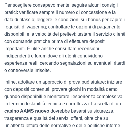
Per scegliere consapevolmente, seguire alcuni consigli
pratici: verificare sempre il numero di concessione e la
data di rilascio; leggere le condizioni sui bonus per capire i
requisiti di wagering; controllare le opzioni di pagamento
disponibili e la velocità dei prelievi; testare il servizio clienti
con domande pratiche prima di effettuare depositi
importanti. È utile anche consultare recensioni
indipendenti e forum dove gli utenti condividono
esperienze reali, cercando segnalazioni su eventuali ritardi
o controversie irrisolte.
Infine, adottare un approccio di prova può aiutare: iniziare
con depositi contenuti, provare giochi in modalità demo
quando disponibili e monitorare l'esperienza complessiva
in termini di stabilità tecnica e correttezza. La scelta di un
casino AAMS nuovo
dovrebbe basarsi su sicurezza,
trasparenza e qualità dei servizi offerti, oltre che su
un'attenta lettura delle normative e delle politiche interne