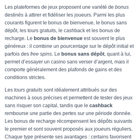
Les plateformes de jeux proposent une variété de
bonus
destinés à attirer et fidéliser les joueurs. Parmi les plus
courants figurent le bonus de bienvenue, le bonus sans
dépôt, les tours gratuits, le cashback et les bonus de
recharge. Le
bonus de bienvenue
est souvent le plus
généreux : il combine un pourcentage sur le dépôt initial et
parfois des
free spins
. Le
bonus sans dépôt
, quant à lui,
permet d’essayer un casino sans verser d’argent, mais il
comporte généralement des plafonds de gains et des
conditions strictes.
Les
tours gratuits
sont idéalement attribués sur des
machines à sous précises et permettent de tester des jeux
sans risquer son capital, tandis que le
cashback
rembourse une partie des pertes sur une période donnée.
Les bonus de recharge récompensent les dépôts suivants
le premier et sont souvent proposés aux joueurs réguliers.
Chaque type présente ses avantages : certains favorisent