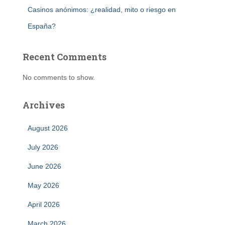
Casinos anónimos: ¿realidad, mito o riesgo en
España?
Recent Comments
No comments to show.
Archives
August 2026
July 2026
June 2026
May 2026
April 2026
March 2026