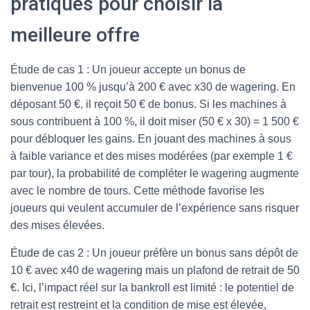
pratiques pour choisir la
meilleure offre
Étude de cas 1 : Un joueur accepte un bonus de
bienvenue 100 % jusqu’à 200 € avec x30 de wagering. En
déposant 50 €, il reçoit 50 € de bonus. Si les machines à
sous contribuent à 100 %, il doit miser (50 € x 30) = 1 500 €
pour débloquer les gains. En jouant des machines à sous
à faible variance et des mises modérées (par exemple 1 €
par tour), la probabilité de compléter le wagering augmente
avec le nombre de tours. Cette méthode favorise les
joueurs qui veulent accumuler de l’expérience sans risquer
des mises élevées.
Étude de cas 2 : Un joueur préfère un bonus sans dépôt de
10 € avec x40 de wagering mais un plafond de retrait de 50
€. Ici, l’impact réel sur la bankroll est limité : le potentiel de
retrait est restreint et la condition de mise est élevée,