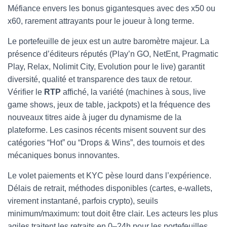
Méfiance envers les bonus gigantesques avec des x50 ou
x60, rarement attrayants pour le joueur à long terme.
Le portefeuille de jeux est un autre baromètre majeur. La
présence d’éditeurs réputés (Play’n GO, NetEnt, Pragmatic
Play, Relax, Nolimit City, Evolution pour le live) garantit
diversité, qualité et transparence des taux de retour.
Vérifier le
RTP
affiché, la variété (machines à sous, live
game shows, jeux de table, jackpots) et la fréquence des
nouveaux titres aide à juger du dynamisme de la
plateforme. Les casinos récents misent souvent sur des
catégories “Hot” ou “Drops & Wins”, des tournois et des
mécaniques bonus innovantes.
Le volet paiements et KYC pèse lourd dans l’expérience.
Délais de retrait, méthodes disponibles (cartes, e-wallets,
virement instantané, parfois crypto), seuils
minimum/maximum: tout doit être clair. Les acteurs les plus
agiles traitent les retraits en 0–24h pour les portefeuilles