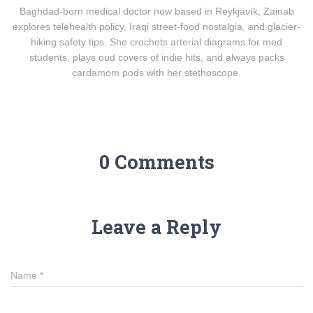
Baghdad-born medical doctor now based in Reykjavík, Zainab
explores telehealth policy, Iraqi street-food nostalgia, and glacier-
hiking safety tips. She crochets arterial diagrams for med
students, plays oud covers of indie hits, and always packs
cardamom pods with her stethoscope.
0 Comments
Leave a Reply
Name
*