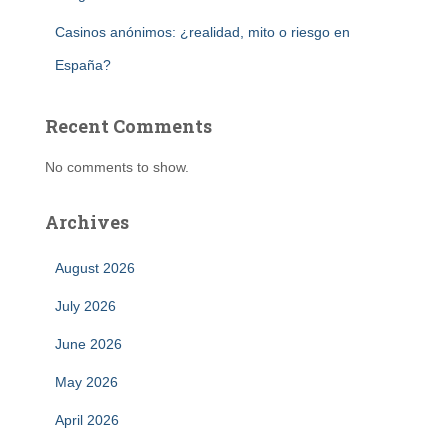
Casinos anónimos: ¿realidad, mito o riesgo en
España?
Recent Comments
No comments to show.
Archives
August 2026
July 2026
June 2026
May 2026
April 2026