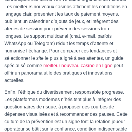
Les meilleurs nouveaux casinos affichent les conditions en
langage clair, présentent les taux de paiement moyens,
publient un calendrier d’ajouts de jeux, et intègrent des
alertes de session pour prévenir des sessions trop
longues. Le support multicanal (chat, e-mail, parfois
WhatsApp ou Telegram) réduit les temps d’attente et
humanise l’échange. Pour comparer ces tendances et
sélectionner le
site
le plus aligné à ses attentes, un guide
spécialisé comme
meilleur nouveau casino en ligne
peut
offrir un panorama utile des pratiques et innovations
actuelles.
Enfin, l’éthique du divertissement responsable progresse.
Les plateformes modernes n’hésitent plus à intégrer des
questionnaires de risque, à proposer des courbes de
dépenses visualisées et à recommander des pauses. Cette
culture de la prévention est un signe fort: la relation joueur-
opérateur se bâtit sur la confiance, condition indispensable