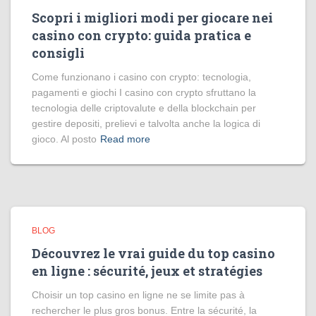
Scopri i migliori modi per giocare nei
casino con crypto: guida pratica e
consigli
Come funzionano i casino con crypto: tecnologia,
pagamenti e giochi I casino con crypto sfruttano la
tecnologia delle criptovalute e della blockchain per
gestire depositi, prelievi e talvolta anche la logica di
gioco. Al posto
Read more
BLOG
Découvrez le vrai guide du top casino
en ligne : sécurité, jeux et stratégies
Choisir un top casino en ligne ne se limite pas à
rechercher le plus gros bonus. Entre la sécurité, la