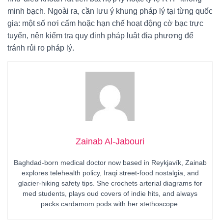
minh bạch. Ngoài ra, cần lưu ý khung pháp lý tại từng quốc
gia: một số nơi cấm hoặc hạn chế hoạt động cờ bạc trực
tuyến, nên kiểm tra quy định pháp luật địa phương để
tránh rủi ro pháp lý.
Zainab Al-Jabouri
Baghdad-born medical doctor now based in Reykjavík, Zainab
explores telehealth policy, Iraqi street-food nostalgia, and
glacier-hiking safety tips. She crochets arterial diagrams for
med students, plays oud covers of indie hits, and always
packs cardamom pods with her stethoscope.