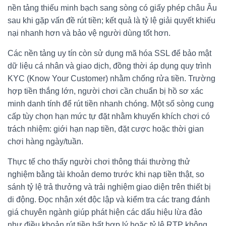
nền tảng thiếu minh bạch sang sòng có giấy phép châu Âu
sau khi gặp vấn đề rút tiền; kết quả là tỷ lệ giải quyết khiếu
nại nhanh hơn và bảo vệ người dùng tốt hơn.
Các nền tảng uy tín còn sử dụng mã hóa SSL để bảo mật
dữ liệu cá nhân và giao dịch, đồng thời áp dụng quy trình
KYC (Know Your Customer) nhằm chống rửa tiền. Trường
hợp tiền thắng lớn, người chơi cần chuẩn bị hồ sơ xác
minh danh tính để rút tiền nhanh chóng. Một số sòng cung
cấp tùy chọn hạn mức tự đặt nhằm khuyến khích chơi có
trách nhiệm: giới hạn nạp tiền, đặt cược hoặc thời gian
chơi hàng ngày/tuần.
Thực tế cho thấy người chơi thông thái thường thử
nghiệm bằng tài khoản demo trước khi nạp tiền thật, so
sánh tỷ lệ trả thưởng và trải nghiệm giao diện trên thiết bị
di động. Đọc nhận xét độc lập và kiểm tra các trang đánh
giá chuyên ngành giúp phát hiện các dấu hiệu lừa đảo
như điều khoản rút tiền bất hợp lý hoặc tỷ lệ RTP không