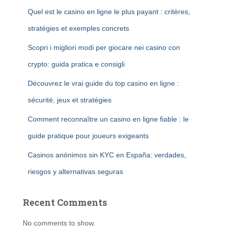
Quel est le casino en ligne le plus payant : critères,
stratégies et exemples concrets
Scopri i migliori modi per giocare nei casino con
crypto: guida pratica e consigli
Découvrez le vrai guide du top casino en ligne :
sécurité, jeux et stratégies
Comment reconnaître un casino en ligne fiable : le
guide pratique pour joueurs exigeants
Casinos anónimos sin KYC en España: verdades,
riesgos y alternativas seguras
Recent Comments
No comments to show.