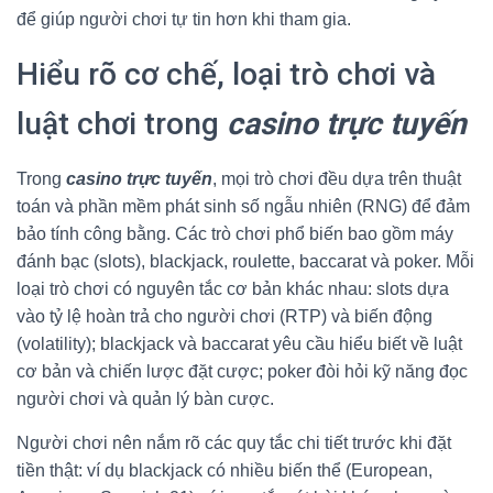
để giúp người chơi tự tin hơn khi tham gia.
Hiểu rõ cơ chế, loại trò chơi và
luật chơi trong
casino trực tuyến
Trong
casino trực tuyến
, mọi trò chơi đều dựa trên thuật
toán và phần mềm phát sinh số ngẫu nhiên (RNG) để đảm
bảo tính công bằng. Các trò chơi phổ biến bao gồm máy
đánh bạc (slots), blackjack, roulette, baccarat và poker. Mỗi
loại trò chơi có nguyên tắc cơ bản khác nhau: slots dựa
vào tỷ lệ hoàn trả cho người chơi (RTP) và biến động
(volatility); blackjack và baccarat yêu cầu hiểu biết về luật
cơ bản và chiến lược đặt cược; poker đòi hỏi kỹ năng đọc
người chơi và quản lý bàn cược.
Người chơi nên nắm rõ các quy tắc chi tiết trước khi đặt
tiền thật: ví dụ blackjack có nhiều biến thể (European,