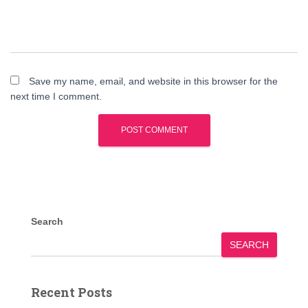
Save my name, email, and website in this browser for the
next time I comment.
Search
SEARCH
Recent Posts