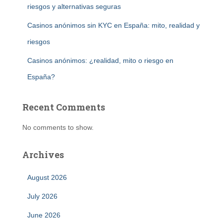
riesgos y alternativas seguras
Casinos anónimos sin KYC en España: mito, realidad y
riesgos
Casinos anónimos: ¿realidad, mito o riesgo en
España?
Recent Comments
No comments to show.
Archives
August 2026
July 2026
June 2026