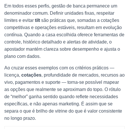
Em todos esses perfis, gestão de banca permanece um
denominador comum. Definir unidades fixas, respeitar
limites e evitar
tilt
são práticas que, somadas a cotações
competitivas e operações estáveis, resultam em evolução
contínua. Quando a casa escolhida oferece ferramentas de
controle, histórico detalhado e alertas de atividade, o
apostador mantém clareza sobre desempenho e ajusta o
plano com dados.
Ao cruzar esses exemplos com os critérios práticos —
licença,
cotações
, profundidade de mercados, recursos ao
vivo, pagamentos e suporte — torna-se possível mapear
as opções que realmente se aproximam do topo. O rótulo
de “melhor” ganha sentido quando reflete necessidades
específicas, e não apenas marketing. É assim que se
separa o que é brilho de vitrine do que é valor consistente
no longo prazo.