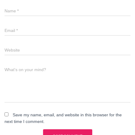
Name
*
Email
*
Website
What's on your mind?
Save my name, email, and website in this browser for the
next time I comment.