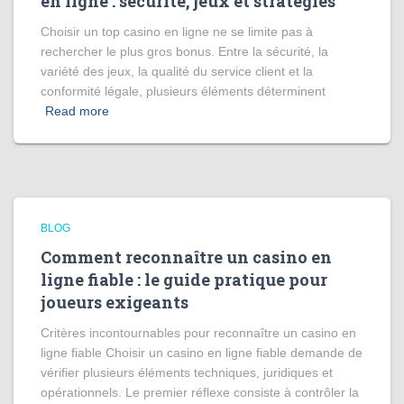
en ligne : sécurité, jeux et stratégies
Choisir un top casino en ligne ne se limite pas à
rechercher le plus gros bonus. Entre la sécurité, la
variété des jeux, la qualité du service client et la
conformité légale, plusieurs éléments déterminent
Read more
BLOG
Comment reconnaître un casino en
ligne fiable : le guide pratique pour
joueurs exigeants
Critères incontournables pour reconnaître un casino en
ligne fiable Choisir un casino en ligne fiable demande de
vérifier plusieurs éléments techniques, juridiques et
opérationnels. Le premier réflexe consiste à contrôler la