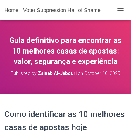
Home - Voter Suppression Hall of Shame
T
O
G
G
L
Guia definitivo para encontrar as
E
N
10 melhores casas de apostas:
A
valor, segurança e experiência
V
I
G
Published by
Zainab Al-Jabouri
on
October 10, 2025
A
T
I
O
N
Como identificar as 10 melhores
casas de apostas hoje