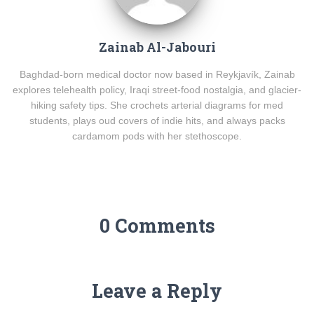
Zainab Al-Jabouri
Baghdad-born medical doctor now based in Reykjavík, Zainab
explores telehealth policy, Iraqi street-food nostalgia, and glacier-
hiking safety tips. She crochets arterial diagrams for med
students, plays oud covers of indie hits, and always packs
cardamom pods with her stethoscope.
0 Comments
Leave a Reply