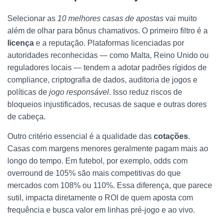
Selecionar as
10 melhores casas de apostas
vai muito
além de olhar para bônus chamativos. O primeiro filtro é a
licença
e a reputação. Plataformas licenciadas por
autoridades reconhecidas — como Malta, Reino Unido ou
reguladores locais — tendem a adotar padrões rígidos de
compliance, criptografia de dados, auditoria de jogos e
políticas de
jogo responsável
. Isso reduz riscos de
bloqueios injustificados, recusas de saque e outras dores
de cabeça.
Outro critério essencial é a qualidade das
cotações
.
Casas com margens menores geralmente pagam mais ao
longo do tempo. Em futebol, por exemplo, odds com
overround de 105% são mais competitivas do que
mercados com 108% ou 110%. Essa diferença, que parece
sutil, impacta diretamente o ROI de quem aposta com
frequência e busca valor em linhas pré-jogo e ao vivo.