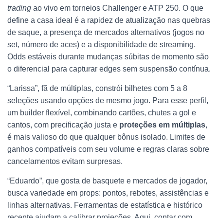
trading
ao vivo em torneios Challenger e ATP 250. O que
define a casa ideal é a rapidez de atualização nas quebras
de saque, a presença de mercados alternativos (jogos no
set, número de aces) e a disponibilidade de streaming.
Odds estáveis durante mudanças súbitas de momento são
o diferencial para capturar edges sem suspensão contínua.
“Larissa”, fã de múltiplas, constrói bilhetes com 5 a 8
seleções usando opções de mesmo jogo. Para esse perfil,
um builder flexível, combinando cartões, chutes a gol e
cantos, com precificação justa e
proteções em múltiplas
,
é mais valioso do que qualquer bônus isolado. Limites de
ganhos compatíveis com seu volume e regras claras sobre
cancelamentos evitam surpresas.
“Eduardo”, que gosta de basquete e mercados de jogador,
busca variedade em props: pontos, rebotes, assistências e
linhas alternativas. Ferramentas de estatística e histórico
recente ajudam a calibrar projeções. Aqui, contar com