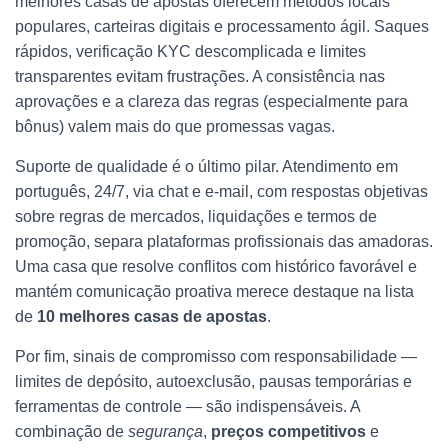
melhores casas de apostas oferecem métodos locais
populares, carteiras digitais e processamento ágil. Saques
rápidos, verificação KYC descomplicada e limites
transparentes evitam frustrações. A consistência nas
aprovações e a clareza das regras (especialmente para
bônus) valem mais do que promessas vagas.
Suporte de qualidade é o último pilar. Atendimento em
português, 24/7, via chat e e-mail, com respostas objetivas
sobre regras de mercados, liquidações e termos de
promoção, separa plataformas profissionais das amadoras.
Uma casa que resolve conflitos com histórico favorável e
mantém comunicação proativa merece destaque na lista
de
10 melhores casas de apostas
.
Por fim, sinais de compromisso com responsabilidade —
limites de depósito, autoexclusão, pausas temporárias e
ferramentas de controle — são indispensáveis. A
combinação de
segurança
,
preços competitivos
e