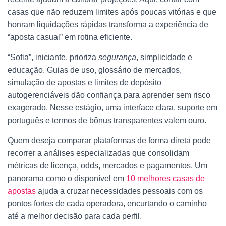
casas que não reduzem limites após poucas vitórias e que
honram liquidações rápidas transforma a experiência de
“aposta casual” em rotina eficiente.
“Sofia”, iniciante, prioriza
segurança
, simplicidade e
educação. Guias de uso, glossário de mercados,
simulação de apostas e limites de depósito
autogerenciáveis dão confiança para aprender sem risco
exagerado. Nesse estágio, uma interface clara, suporte em
português e termos de bônus transparentes valem ouro.
Quem deseja comparar plataformas de forma direta pode
recorrer a análises especializadas que consolidam
métricas de licença, odds, mercados e pagamentos. Um
panorama como o disponível em
10 melhores casas de
apostas
ajuda a cruzar necessidades pessoais com os
pontos fortes de cada operadora, encurtando o caminho
até a melhor decisão para cada perfil.