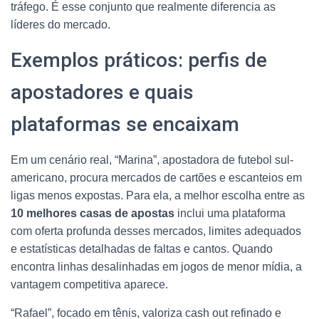
tráfego. É esse conjunto que realmente diferencia as
líderes do mercado.
Exemplos práticos: perfis de
apostadores e quais
plataformas se encaixam
Em um cenário real, “Marina”, apostadora de futebol sul-
americano, procura mercados de cartões e escanteios em
ligas menos expostas. Para ela, a melhor escolha entre as
10 melhores casas de apostas
inclui uma plataforma
com oferta profunda desses mercados, limites adequados
e estatísticas detalhadas de faltas e cantos. Quando
encontra linhas desalinhadas em jogos de menor mídia, a
vantagem competitiva aparece.
“Rafael”, focado em tênis, valoriza cash out refinado e