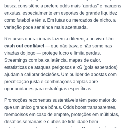
busca consistência prefere odds mais “gordas” e margens
enxutas, especialmente em esportes de grande liquidez
como futebol e tênis. Em lutas ou mercados de nicho, a
variação pode ser ainda mais acentuada.
Recursos operacionais fazem a diferença no vivo. Um
cash out confiável
— que não trava e não some nas
viradas do jogo — protege lucro e limita perdas.
Streamings com baixa latência, mapas de calor,
estatísticas de ataques perigosos e xG (gols esperados)
ajudam a calibrar decisões. Um builder de apostas com
precificação justa e combinações amplas abre
oportunidades para estratégias específicas.
Promoções recorrentes sustentáveis têm peso maior do
que um único grande bônus. Odds boost transparentes,
reembolsos em caso de empate, proteções em múltiplas,
desafios semanais e clubes de fidelidade bem