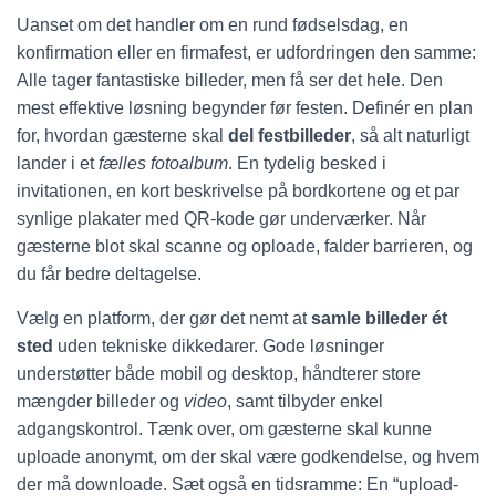
Uanset om det handler om en rund fødselsdag, en
konfirmation eller en firmafest, er udfordringen den samme:
Alle tager fantastiske billeder, men få ser det hele. Den
mest effektive løsning begynder før festen. Definér en plan
for, hvordan gæsterne skal
del festbilleder
, så alt naturligt
lander i et
fælles fotoalbum
. En tydelig besked i
invitationen, en kort beskrivelse på bordkortene og et par
synlige plakater med QR-kode gør underværker. Når
gæsterne blot skal scanne og oploade, falder barrieren, og
du får bedre deltagelse.
Vælg en platform, der gør det nemt at
samle billeder ét
sted
uden tekniske dikkedarer. Gode løsninger
understøtter både mobil og desktop, håndterer store
mængder billeder og
video
, samt tilbyder enkel
adgangskontrol. Tænk over, om gæsterne skal kunne
uploade anonymt, om der skal være godkendelse, og hvem
der må downloade. Sæt også en tidsramme: En “upload-