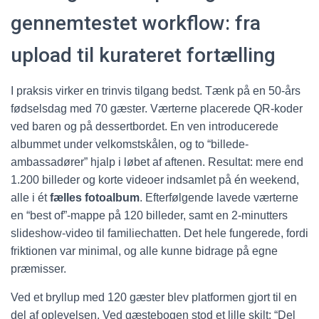
gennemtestet workflow: fra
upload til kurateret fortælling
I praksis virker en trinvis tilgang bedst. Tænk på en 50-års
fødselsdag med 70 gæster. Værterne placerede QR-koder
ved baren og på dessertbordet. En ven introducerede
albummet under velkomstskålen, og to “billede-
ambassadører” hjalp i løbet af aftenen. Resultat: mere end
1.200 billeder og korte videoer indsamlet på én weekend,
alle i ét
fælles fotoalbum
. Efterfølgende lavede værterne
en “best of”-mappe på 120 billeder, samt en 2-minutters
slideshow-video til familiechatten. Det hele fungerede, fordi
friktionen var minimal, og alle kunne bidrage på egne
præmisser.
Ved et bryllup med 120 gæster blev platformen gjort til en
del af oplevelsen. Ved gæstebogen stod et lille skilt: “Del