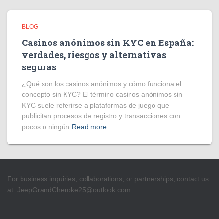
BLOG
Casinos anónimos sin KYC en España:
verdades, riesgos y alternativas
seguras
¿Qué son los casinos anónimos y cómo funciona el
concepto sin KYC? El término casinos anónimos sin
KYC suele referirse a plataformas de juego que
publicitan procesos de registro y transacciones con
pocos o ningún
Read more
For business inquiries, collaborations, or partnerships, contact us
at:
JeepGrandCheroke25@outlook.com