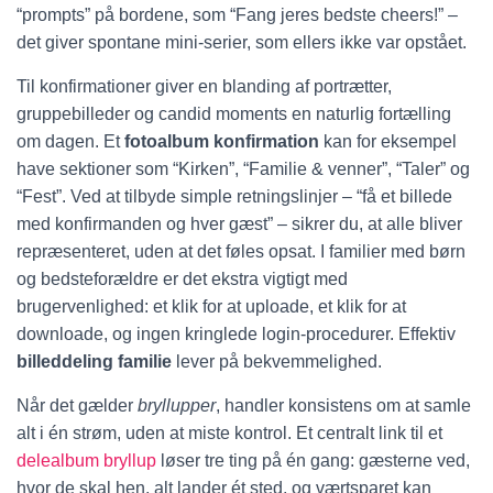
“prompts” på bordene, som “Fang jeres bedste cheers!” –
det giver spontane mini-serier, som ellers ikke var opstået.
Til konfirmationer giver en blanding af portrætter,
gruppebilleder og candid moments en naturlig fortælling
om dagen. Et
fotoalbum konfirmation
kan for eksempel
have sektioner som “Kirken”, “Familie & venner”, “Taler” og
“Fest”. Ved at tilbyde simple retningslinjer – “få et billede
med konfirmanden og hver gæst” – sikrer du, at alle bliver
repræsenteret, uden at det føles opsat. I familier med børn
og bedsteforældre er det ekstra vigtigt med
brugervenlighed: et klik for at uploade, et klik for at
downloade, og ingen kringlede login-procedurer. Effektiv
billeddeling familie
lever på bekvemmelighed.
Når det gælder
bryllupper
, handler konsistens om at samle
alt i én strøm, uden at miste kontrol. Et centralt link til et
delealbum bryllup
løser tre ting på én gang: gæsterne ved,
hvor de skal hen, alt lander ét sted, og værtsparet kan