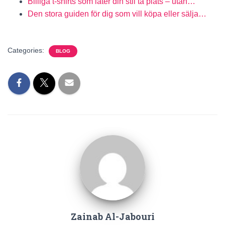
Billiga t-shirts som låter din stil ta plats – utan…
Den stora guiden för dig som vill köpa eller sälja…
Categories:
BLOG
Zainab Al-Jabouri