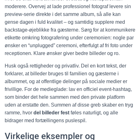
moderere. Overvej at lade professionel fotograf levere sin
preview-serie direkte i det samme album, så alle kan
gense dagen i fuld kvalitet – og samtidig supplere med
backstage-øjeblikke fra gæsterne. Sørg for at kommunikere
etikette omkring fotografering under ceremonien: nogle par
ønsker en “unplugged” ceremoni, efterfulgt af fri foto under
receptionen. Klare ønsker giver bedre billeder og ro.
Husk også rettigheder og privatliv. Del en kort tekst, der
forklarer, at billeder bruges til familien og gæsterne i
albummet, og at offentlige delinger på sociale medier er
frivillige. For de medieglade: lav en officiel event-hashtag,
som binder det hele sammen med den private platform
uden at erstatte den. Summen af disse greb skaber en tryg
ramme, hvor
del billeder fest
føles naturligt, og alle
bidrager med fortællingens puslespil.
Virkelige eksempler og