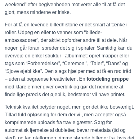
weekend” efter begivenheden motiverer alle til at få det
gjort, mens minderne er friske.
For at få en levende billedhistorie er det smart at tænke i
roller. Udpeg en eller to venner som “billede-
ambassadører”, der aktivt opfordrer andre til at dele. Når
nogen går foran, spreder det sig i spiraler. Samtidig kan du
overveje en enkel struktur i albummet: opret mapper eller
tags som “Forberedelser”, “Ceremoni”, “Taler”, “Dans” og
“Sjove øjeblikke”. Den slags hjælper med at få en rød tråd
– uden at begrænse kreativiteten. En
fotodeling gruppe
med klare emner giver overblik og gør det nemmere at
finde lige præcis det øjeblik, bedstemor vil have printet.
Teknisk kvalitet betyder noget, men gør det ikke besværligt.
Tillad fuld opløsning for dem der vil, men accepter også
komprimerede uploads fra travle gæster. Sørg for
automatisk fjernelse af dubletter, bevar metadata (tid og
sted), og lad platformen trimme slørede billeder fra, hvis det