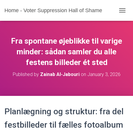
Home - Voter Suppression Hall of Shame
T
O
G
G
L
Fra spontane øjeblikke til varige
E
N
minder: sådan samler du alle
A
festens billeder ét sted
V
I
G
Published by
Zainab Al-Jabouri
on
January 3, 2026
A
T
I
O
N
Planlægning og struktur: fra del
festbilleder til fælles fotoalbum