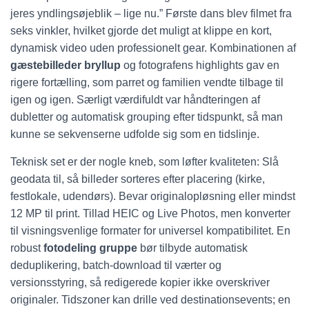
jeres yndlingsøjeblik – lige nu.” Første dans blev filmet fra
seks vinkler, hvilket gjorde det muligt at klippe en kort,
dynamisk video uden professionelt gear. Kombinationen af
gæstebilleder bryllup
og fotografens highlights gav en
rigere fortælling, som parret og familien vendte tilbage til
igen og igen. Særligt værdifuldt var håndteringen af
dubletter og automatisk grouping efter tidspunkt, så man
kunne se sekvenserne udfolde sig som en tidslinje.
Teknisk set er der nogle kneb, som løfter kvaliteten: Slå
geodata til, så billeder sorteres efter placering (kirke,
festlokale, udendørs). Bevar originalopløsning eller mindst
12 MP til print. Tillad HEIC og Live Photos, men konverter
til visningsvenlige formater for universel kompatibilitet. En
robust
fotodeling gruppe
bør tilbyde automatisk
deduplikering, batch-download til værter og
versionsstyring, så redigerede kopier ikke overskriver
originaler. Tidszoner kan drille ved destinationsevents; en