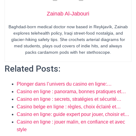
Zainab Al-Jabouri
Baghdad-born medical doctor now based in Reykjavík, Zainab
explores telehealth policy, Iraqi street-food nostalgia, and
glacier-hiking safety tips. She crochets arterial diagrams for
med students, plays oud covers of indie hits, and always
packs cardamom pods with her stethoscope.
Related Posts:
Plonger dans l’univers du casino en ligne:…
Casino en ligne : panorama, bonnes pratiques et…
Casino en ligne : secrets, stratégies et sécurité…
Casino belge en ligne : règles, choix éclairé et…
Casino en ligne: guide expert pour jouer, choisir et…
Casino en ligne : jouer malin, en confiance et avec
style