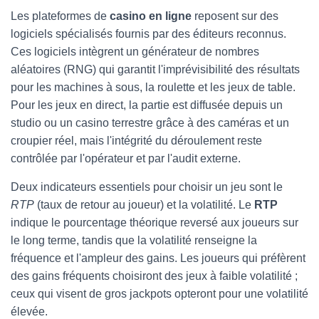
Les plateformes de
casino en ligne
reposent sur des
logiciels spécialisés fournis par des éditeurs reconnus.
Ces logiciels intègrent un générateur de nombres
aléatoires (RNG) qui garantit l'imprévisibilité des résultats
pour les machines à sous, la roulette et les jeux de table.
Pour les jeux en direct, la partie est diffusée depuis un
studio ou un casino terrestre grâce à des caméras et un
croupier réel, mais l'intégrité du déroulement reste
contrôlée par l'opérateur et par l'audit externe.
Deux indicateurs essentiels pour choisir un jeu sont le
RTP
(taux de retour au joueur) et la volatilité. Le
RTP
indique le pourcentage théorique reversé aux joueurs sur
le long terme, tandis que la volatilité renseigne la
fréquence et l'ampleur des gains. Les joueurs qui préfèrent
des gains fréquents choisiront des jeux à faible volatilité ;
ceux qui visent de gros jackpots opteront pour une volatilité
élevée.