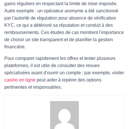
gains réguliers en respectant la limite de mise imposée.
Autre exemple : un opérateur anonyme a été sanctionné
par l'autorité de régulation pour absence de vérification
KYC, ce qui a détérioré sa réputation et conduit à des
remboursements. Ces études de cas montrent l'importance
de choisir un site transparent et de planifier la gestion
financière.
Pour comparer rapidement les offres et tester plusieurs
plateformes, il est utile de consulter des revues
spécialisées avant d'ouvrir un compte ; par exemple, visiter
casino en ligne
peut aider à repérer des options
pertinentes et responsables.