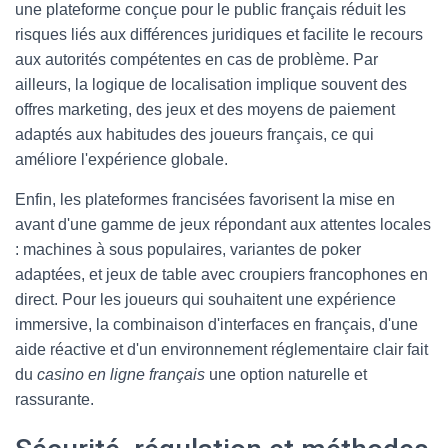
une plateforme conçue pour le public français réduit les
risques liés aux différences juridiques et facilite le recours
aux autorités compétentes en cas de problème. Par
ailleurs, la logique de localisation implique souvent des
offres marketing, des jeux et des moyens de paiement
adaptés aux habitudes des joueurs français, ce qui
améliore l'expérience globale.
Enfin, les plateformes francisées favorisent la mise en
avant d'une gamme de jeux répondant aux attentes locales
: machines à sous populaires, variantes de poker
adaptées, et jeux de table avec croupiers francophones en
direct. Pour les joueurs qui souhaitent une expérience
immersive, la combinaison d'interfaces en français, d'une
aide réactive et d'un environnement réglementaire clair fait
du
casino en ligne français
une option naturelle et
rassurante.