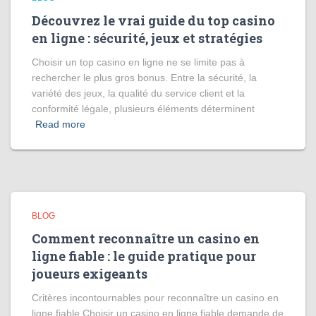
Découvrez le vrai guide du top casino
en ligne : sécurité, jeux et stratégies
Choisir un top casino en ligne ne se limite pas à
rechercher le plus gros bonus. Entre la sécurité, la
variété des jeux, la qualité du service client et la
conformité légale, plusieurs éléments déterminent
Read more
BLOG
Comment reconnaître un casino en
ligne fiable : le guide pratique pour
joueurs exigeants
Critères incontournables pour reconnaître un casino en
ligne fiable Choisir un casino en ligne fiable demande de