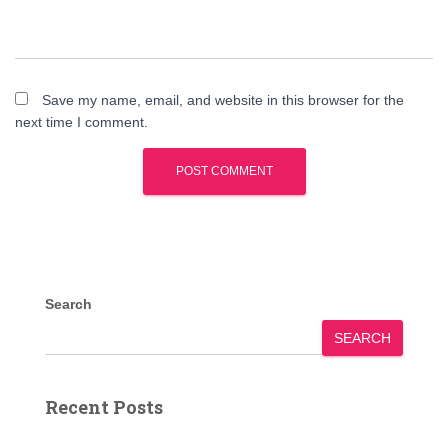
Save my name, email, and website in this browser for the
next time I comment.
Search
SEARCH
Recent Posts