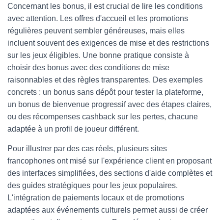
Concernant les bonus, il est crucial de lire les conditions
avec attention. Les offres d'accueil et les promotions
régulières peuvent sembler généreuses, mais elles
incluent souvent des exigences de mise et des restrictions
sur les jeux éligibles. Une bonne pratique consiste à
choisir des bonus avec des conditions de mise
raisonnables et des règles transparentes. Des exemples
concrets : un bonus sans dépôt pour tester la plateforme,
un bonus de bienvenue progressif avec des étapes claires,
ou des récompenses cashback sur les pertes, chacune
adaptée à un profil de joueur différent.
Pour illustrer par des cas réels, plusieurs sites
francophones ont misé sur l'expérience client en proposant
des interfaces simplifiées, des sections d'aide complètes et
des guides stratégiques pour les jeux populaires.
L'intégration de paiements locaux et de promotions
adaptées aux événements culturels permet aussi de créer