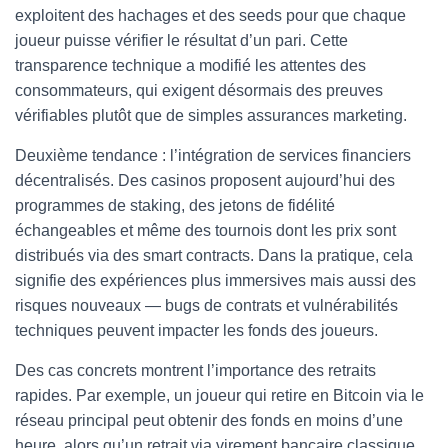
exploitent des hachages et des seeds pour que chaque
joueur puisse vérifier le résultat d’un pari. Cette
transparence technique a modifié les attentes des
consommateurs, qui exigent désormais des preuves
vérifiables plutôt que de simples assurances marketing.
Deuxième tendance : l’intégration de services financiers
décentralisés. Des casinos proposent aujourd’hui des
programmes de staking, des jetons de fidélité
échangeables et même des tournois dont les prix sont
distribués via des smart contracts. Dans la pratique, cela
signifie des expériences plus immersives mais aussi des
risques nouveaux — bugs de contrats et vulnérabilités
techniques peuvent impacter les fonds des joueurs.
Des cas concrets montrent l’importance des retraits
rapides. Par exemple, un joueur qui retire en Bitcoin via le
réseau principal peut obtenir des fonds en moins d’une
heure, alors qu’un retrait via virement bancaire classique