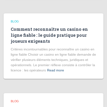
BLOG
Comment reconnaître un casino en
ligne fiable : le guide pratique pour
joueurs exigeants
Critères incontournables pour reconnaître un casino en
ligne fiable Choisir un casino en ligne fiable demande de
vérifier plusieurs éléments techniques, juridiques et
opérationnels. Le premier réflexe consiste à contrôler la
licence : les opérateurs
Read more
BLOG