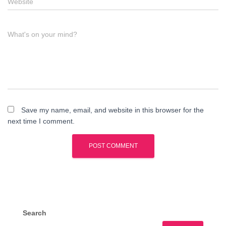
Website
What's on your mind?
Save my name, email, and website in this browser for the
next time I comment.
Search