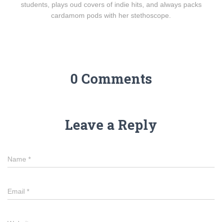
students, plays oud covers of indie hits, and always packs
cardamom pods with her stethoscope.
0 Comments
Leave a Reply
Name
*
Email
*