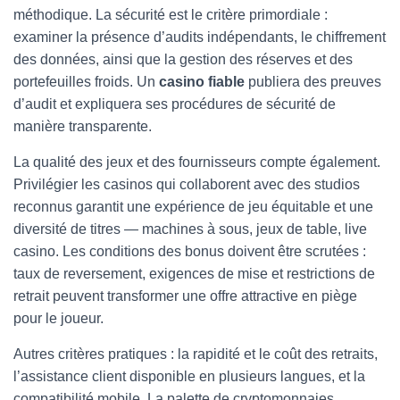
méthodique. La sécurité est le critère primordiale :
examiner la présence d’audits indépendants, le chiffrement
des données, ainsi que la gestion des réserves et des
portefeuilles froids. Un
casino fiable
publiera des preuves
d’audit et expliquera ses procédures de sécurité de
manière transparente.
La qualité des jeux et des fournisseurs compte également.
Privilégier les casinos qui collaborent avec des studios
reconnus garantit une expérience de jeu équitable et une
diversité de titres — machines à sous, jeux de table, live
casino. Les conditions des bonus doivent être scrutées :
taux de reversement, exigences de mise et restrictions de
retrait peuvent transformer une offre attractive en piège
pour le joueur.
Autres critères pratiques : la rapidité et le coût des retraits,
l’assistance client disponible en plusieurs langues, et la
compatibilité mobile. La palette de cryptomonnaies