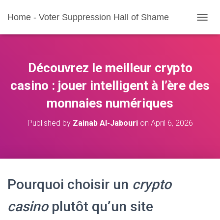
Home - Voter Suppression Hall of Shame
T
O
G
G
L
Découvrez le meilleur crypto
E
N
casino : jouer intelligent à l’ère des
A
monnaies numériques
V
I
G
Published by
Zainab Al-Jabouri
on
April 6, 2026
A
T
I
O
N
Pourquoi choisir un
crypto
casino
plutôt qu’un site