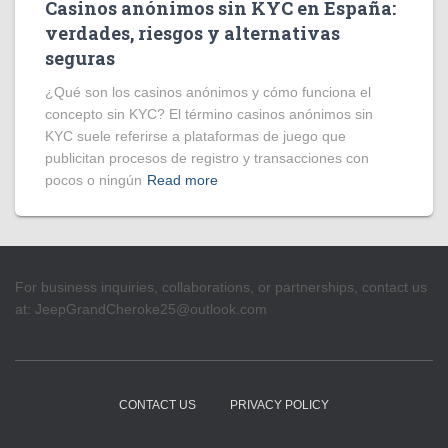
Casinos anónimos sin KYC en España:
verdades, riesgos y alternativas
seguras
¿Qué son los casinos anónimos y cómo funciona el
concepto sin KYC? El término casinos anónimos sin
KYC suele referirse a plataformas de juego que
publicitan procesos de registro y transacciones con
pocos o ningún
Read more
For business inquiries, collaborations, or partnerships, contact us
at:
JeepGrandCheroke25@outlook.com
CONTACT US
PRIVACY POLICY