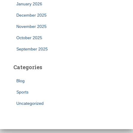
January 2026
December 2025
November 2025
October 2025
September 2025
Categories
Blog
Sports
Uncategorized