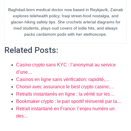
Baghdad-born medical doctor now based in Reykjavík, Zainab
explores telehealth policy, Iraqi street-food nostalgia, and
glacier-hiking safety tips. She crochets arterial diagrams for
med students, plays oud covers of indie hits, and always
packs cardamom pods with her stethoscope.
Related Posts:
Casino crypto sans KYC : l’anonymat au service
d’une…
Casinos en ligne sans vérification: rapidité,…
Choisir avec assurance le best crypto casino:…
Retraits instantanés en ligne : la vérité sur les…
Bookmaker crypto : le pari sportif réinventé par la…
Retrait instantané en France: l’enjeu numéro un
des…