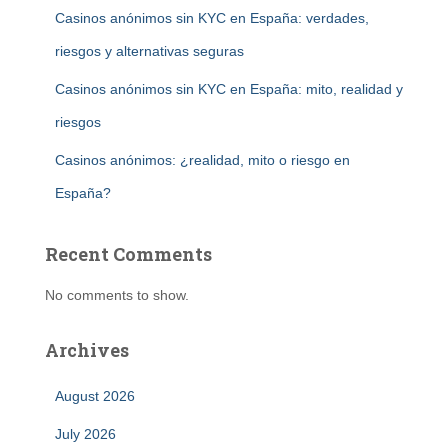
Casinos anónimos sin KYC en España: verdades,
riesgos y alternativas seguras
Casinos anónimos sin KYC en España: mito, realidad y
riesgos
Casinos anónimos: ¿realidad, mito o riesgo en
España?
Recent Comments
No comments to show.
Archives
August 2026
July 2026