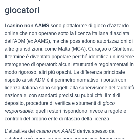
giocatori
I
casino non AAMS
sono piattaforme di gioco d’azzardo
online che non operano sotto la licenza italiana rilasciata
dall’ADM (ex AAMS), ma che possiedono autorizzazioni di
altre giurisdizioni, come Malta (MGA), Curaçao o Gibilterra.
Il termine è diventato popolare perché identifica un insieme
eterogeneo di operatori: alcuni strutturati e regolamentati in
modo rigoroso, altri più opachi. La differenza principale
rispetto ai siti ADM è il perimetro normativo: i portali con
licenza italiana sono soggetti alla supervisione dell’autorità
nazionale, con standard precisi su pubblicità, limiti di
deposito, procedure di verifica e strumenti di
gioco
responsabile
; quelli esteri rispondono invece a regole e
controlli del proprio ente di rilascio della licenza.
L’attrattiva dei
casino non AAMS
deriva spesso da
cataloghi più ampi, promozioni aggressive, tornei cross-