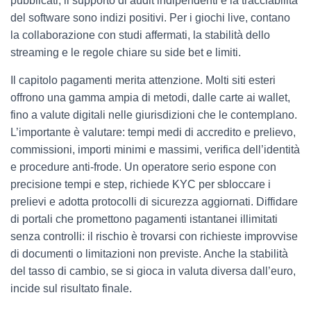
pubblicati, il supporto di audit indipendenti e la tracciabilità
del software sono indizi positivi. Per i giochi live, contano
la collaborazione con studi affermati, la stabilità dello
streaming e le regole chiare su side bet e limiti.
Il capitolo pagamenti merita attenzione. Molti siti esteri
offrono una gamma ampia di metodi, dalle carte ai wallet,
fino a valute digitali nelle giurisdizioni che le contemplano.
L’importante è valutare: tempi medi di accredito e prelievo,
commissioni, importi minimi e massimi, verifica dell’identità
e procedure anti-frode. Un operatore serio espone con
precisione tempi e step, richiede KYC per sbloccare i
prelievi e adotta protocolli di sicurezza aggiornati. Diffidare
di portali che promettono pagamenti istantanei illimitati
senza controlli: il rischio è trovarsi con richieste improvvise
di documenti o limitazioni non previste. Anche la stabilità
del tasso di cambio, se si gioca in valuta diversa dall’euro,
incide sul risultato finale.