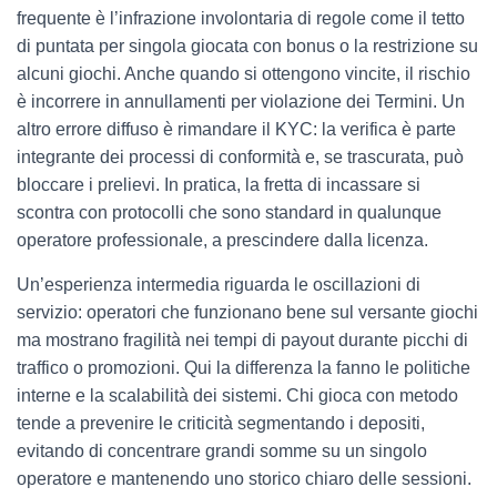
frequente è l’infrazione involontaria di regole come il tetto
di puntata per singola giocata con bonus o la restrizione su
alcuni giochi. Anche quando si ottengono vincite, il rischio
è incorrere in annullamenti per violazione dei Termini. Un
altro errore diffuso è rimandare il KYC: la verifica è parte
integrante dei processi di conformità e, se trascurata, può
bloccare i prelievi. In pratica, la fretta di incassare si
scontra con protocolli che sono standard in qualunque
operatore professionale, a prescindere dalla licenza.
Un’esperienza intermedia riguarda le oscillazioni di
servizio: operatori che funzionano bene sul versante giochi
ma mostrano fragilità nei tempi di payout durante picchi di
traffico o promozioni. Qui la differenza la fanno le politiche
interne e la scalabilità dei sistemi. Chi gioca con metodo
tende a prevenire le criticità segmentando i depositi,
evitando di concentrare grandi somme su un singolo
operatore e mantenendo uno storico chiaro delle sessioni.