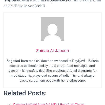
responsabilità
e sicurezza operativa non sono slogan, ma
criteri di scelta verificabili.
Zainab Al-Jabouri
Baghdad-born medical doctor now based in Reykjavík, Zainab
explores telehealth policy, Iraqi street-food nostalgia, and
glacier-hiking safety tips. She crochets arterial diagrams for
med students, plays oud covers of indie hits, and always
packs cardamom pods with her stethoscope.
Related Posts:
Casino Italiani Non AAMS: Libertà di Gioco,…