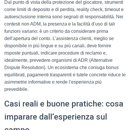
Dal punto di vista della protezione del giocatore, strumenti
come limiti di deposito e di perdita, reality check, timeout e
autoesclusione interna sono segnali di responsabilità. Nei
contesti non ADM, la presenza e la facilità d’uso di tali
funzioni variano: è un criterio da considerare prima
dell’apertura del conto. L’assistenza clienti, meglio se
disponibile in più lingue e su più canali, deve fornire
risposte puntuali, indicare procedure di reclamo e,
idealmente, prevedere organismi di ADR (Alternative
Dispute Resolution). Un ecosistema che coniuga bonus
equilibrati, pagamenti trasparenti e tutele concrete riduce le
asimmetrie informative e rende l’esperienza più
prevedibile.
Casi reali e buone pratiche: cosa
imparare dall’esperienza sul
campo