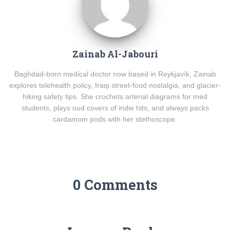
Zainab Al-Jabouri
Baghdad-born medical doctor now based in Reykjavík, Zainab
explores telehealth policy, Iraqi street-food nostalgia, and glacier-
hiking safety tips. She crochets arterial diagrams for med
students, plays oud covers of indie hits, and always packs
cardamom pods with her stethoscope.
0 Comments