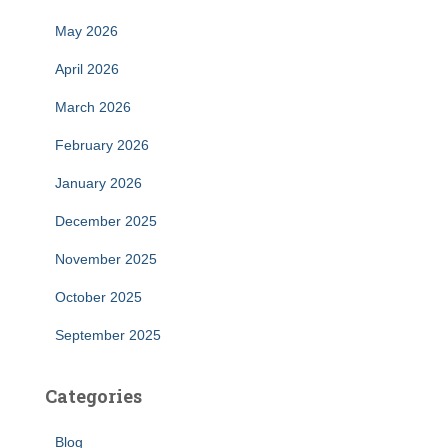
May 2026
April 2026
March 2026
February 2026
January 2026
December 2025
November 2025
October 2025
September 2025
Categories
Blog