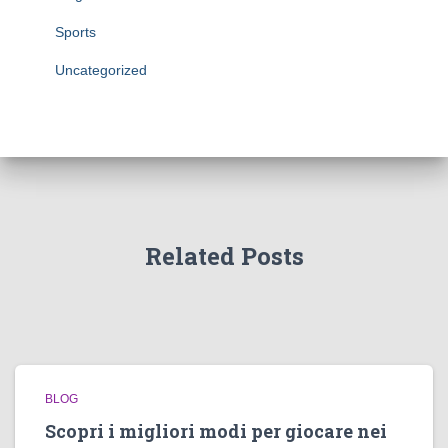
Sports
Uncategorized
Related Posts
BLOG
Scopri i migliori modi per giocare nei