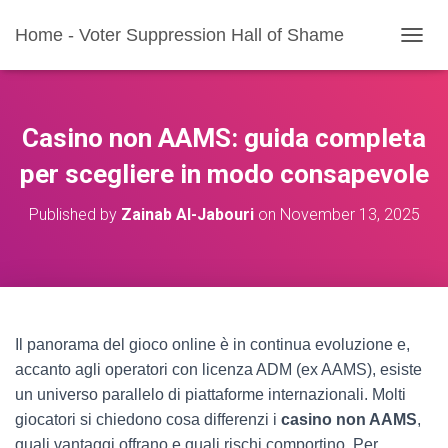
Home - Voter Suppression Hall of Shame
T
O
G
G
L
Casino non AAMS: guida completa
E
N
per scegliere in modo consapevole
A
V
Published by
Zainab Al-Jabouri
on
November 13, 2025
I
G
A
T
I
O
N
Il panorama del gioco online è in continua evoluzione e,
accanto agli operatori con licenza ADM (ex AAMS), esiste
un universo parallelo di piattaforme internazionali. Molti
giocatori si chiedono cosa differenzi i
casino non AAMS
,
quali vantaggi offrano e quali rischi comportino. Per