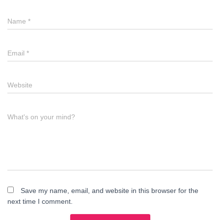
Name
*
Email
*
Website
What's on your mind?
Save my name, email, and website in this browser for the
next time I comment.