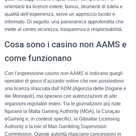
orientarsi tra licenze estere, bonus, strumenti di tutela e
qualità dell’esperienza, serve un approccio lucido e
informato. Di seguito, una panoramica approfondita che
mette al centro sicurezza, trasparenza e responsabilità.
Cosa sono i casino non AAMS e
come funzionano
Con l’espressione
casino non AAMS
si indicano quegli
operatori di gioco d’azzardo online che non possiedono
una licenza rilasciata dall’ADM (Agenzia delle Dogane e
dei Monopoli), ma operano con autorizzazioni di altri
organismi regolatori esteri. Tra le giurisdizioni più note
figurano la Malta Gaming Authority (MGA), la Curaçao
eGaming e, in contesti specifici, la Gibraltar Licensing
Authority o la Isle of Man Gambling Supervision
Commission. Queste autorità rilasciano concessioni in