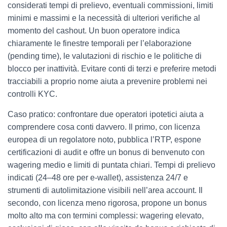
considerati tempi di prelievo, eventuali commissioni, limiti
minimi e massimi e la necessità di ulteriori verifiche al
momento del cashout. Un buon operatore indica
chiaramente le finestre temporali per l’elaborazione
(pending time), le valutazioni di rischio e le politiche di
blocco per inattività. Evitare conti di terzi e preferire metodi
tracciabili a proprio nome aiuta a prevenire problemi nei
controlli KYC.
Caso pratico: confrontare due operatori ipotetici aiuta a
comprendere cosa conti davvero. Il primo, con licenza
europea di un regolatore noto, pubblica l’RTP, espone
certificazioni di audit e offre un bonus di benvenuto con
wagering medio e limiti di puntata chiari. Tempi di prelievo
indicati (24–48 ore per e-wallet), assistenza 24/7 e
strumenti di autolimitazione visibili nell’area account. Il
secondo, con licenza meno rigorosa, propone un bonus
molto alto ma con termini complessi: wagering elevato,