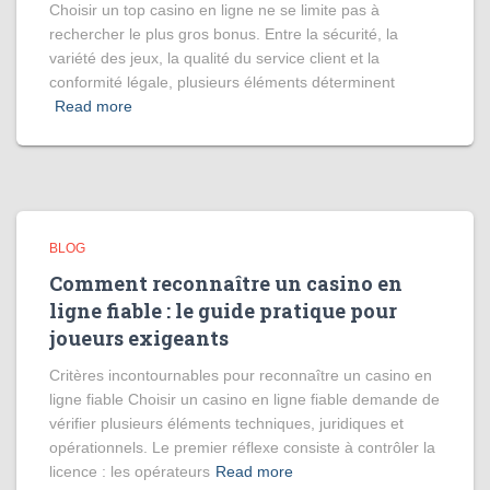
Choisir un top casino en ligne ne se limite pas à
rechercher le plus gros bonus. Entre la sécurité, la
variété des jeux, la qualité du service client et la
conformité légale, plusieurs éléments déterminent
Read more
BLOG
Comment reconnaître un casino en
ligne fiable : le guide pratique pour
joueurs exigeants
Critères incontournables pour reconnaître un casino en
ligne fiable Choisir un casino en ligne fiable demande de
vérifier plusieurs éléments techniques, juridiques et
opérationnels. Le premier réflexe consiste à contrôler la
licence : les opérateurs
Read more