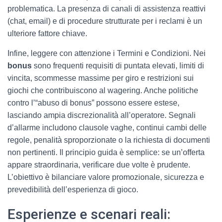
problematica. La presenza di canali di assistenza reattivi
(chat, email) e di procedure strutturate per i reclami è un
ulteriore fattore chiave.
Infine, leggere con attenzione i Termini e Condizioni. Nei
bonus
sono frequenti requisiti di puntata elevati, limiti di
vincita, scommesse massime per giro e restrizioni sui
giochi che contribuiscono al wagering. Anche politiche
contro l’“abuso di bonus” possono essere estese,
lasciando ampia discrezionalità all’operatore. Segnali
d’allarme includono clausole vaghe, continui cambi delle
regole, penalità sproporzionate o la richiesta di documenti
non pertinenti. Il principio guida è semplice: se un’offerta
appare straordinaria, verificare due volte è prudente.
L’obiettivo è bilanciare valore promozionale, sicurezza e
prevedibilità dell’esperienza di gioco.
Esperienze e scenari reali: