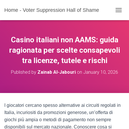
Home - Voter Suppression Hall of Shame
T
O
G
G
L
Casino italiani non AAMS: guida
E
N
ragionata per scelte consapevoli
A
tra licenze, tutele e rischi
V
I
G
Published by
Zainab Al-Jabouri
on
January 10, 2026
A
T
I
O
N
I giocatori cercano spesso alternative ai circuiti regolati in
Italia, incuriositi da promozioni generose, un’offerta di
giochi più ampia o metodi di pagamento non sempre
disponibili sul mercato nazionale. Conoscere cosa si