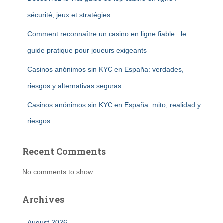
sécurité, jeux et stratégies
Comment reconnaître un casino en ligne fiable : le
guide pratique pour joueurs exigeants
Casinos anónimos sin KYC en España: verdades,
riesgos y alternativas seguras
Casinos anónimos sin KYC en España: mito, realidad y
riesgos
Recent Comments
No comments to show.
Archives
August 2026