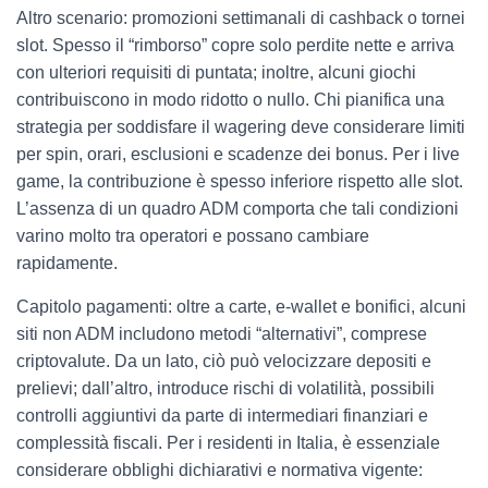
Altro scenario: promozioni settimanali di cashback o tornei
slot. Spesso il “rimborso” copre solo perdite nette e arriva
con ulteriori requisiti di puntata; inoltre, alcuni giochi
contribuiscono in modo ridotto o nullo. Chi pianifica una
strategia per soddisfare il wagering deve considerare limiti
per spin, orari, esclusioni e scadenze dei bonus. Per i live
game, la contribuzione è spesso inferiore rispetto alle slot.
L’assenza di un quadro ADM comporta che tali condizioni
varino molto tra operatori e possano cambiare
rapidamente.
Capitolo pagamenti: oltre a carte, e-wallet e bonifici, alcuni
siti non ADM includono metodi “alternativi”, comprese
criptovalute. Da un lato, ciò può velocizzare depositi e
prelievi; dall’altro, introduce rischi di volatilità, possibili
controlli aggiuntivi da parte di intermediari finanziari e
complessità fiscali. Per i residenti in Italia, è essenziale
considerare obblighi dichiarativi e normativa vigente: