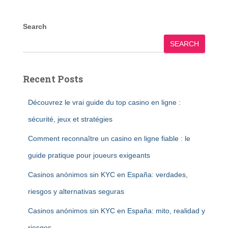
Search
SEARCH
Recent Posts
Découvrez le vrai guide du top casino en ligne :
sécurité, jeux et stratégies
Comment reconnaître un casino en ligne fiable : le
guide pratique pour joueurs exigeants
Casinos anónimos sin KYC en España: verdades,
riesgos y alternativas seguras
Casinos anónimos sin KYC en España: mito, realidad y
riesgos