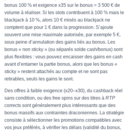
bonus 100 % et exigence x35 sur le bonus = 3 500 € de
volume à réaliser. Si les slots contribuent à 100 % mais le
blackjack à 10 %, alors 10 € misés au blackjack ne
comptent que pour 1 € dans la progression. S’ajoute
souvent une mise maximale autorisée, par exemple 5 €,
sous peine d’annulation des gains liés au bonus. Les
bonus « non sticky » (ou séparés solde cash/bonus) sont
plus flexibles : vous pouvez encaisser des gains en cash
avant d’entamer la partie bonus, alors que les bonus «
sticky » restent attachés au compte et ne sont pas
retirables, seuls les gains le sont.
Des offres à faible exigence (x20–x30), du cashback réel
sans condition, ou des free spins sur des titres à
RTP
corrects sont généralement plus intéressants que des
bonus massifs aux contraintes draconiennes. La stratégie
consiste à sélectionner les promotions compatibles avec
vos jeux préférés, à vérifier les délais (validité du bonus,