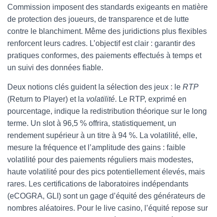
Commission imposent des standards exigeants en matière
de protection des joueurs, de transparence et de lutte
contre le blanchiment. Même des juridictions plus flexibles
renforcent leurs cadres. L’objectif est clair : garantir des
pratiques conformes, des paiements effectués à temps et
un suivi des données fiable.
Deux notions clés guident la sélection des jeux : le
RTP
(Return to Player) et la
volatilité
. Le RTP, exprimé en
pourcentage, indique la redistribution théorique sur le long
terme. Un slot à 96,5 % offrira, statistiquement, un
rendement supérieur à un titre à 94 %. La volatilité, elle,
mesure la fréquence et l’amplitude des gains : faible
volatilité pour des paiements réguliers mais modestes,
haute volatilité pour des pics potentiellement élevés, mais
rares. Les certifications de laboratoires indépendants
(eCOGRA, GLI) sont un gage d’équité des générateurs de
nombres aléatoires. Pour le live casino, l’équité repose sur