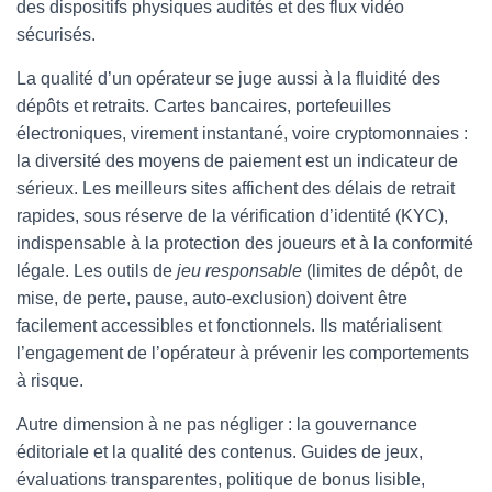
des dispositifs physiques audités et des flux vidéo
sécurisés.
La qualité d’un opérateur se juge aussi à la fluidité des
dépôts et retraits. Cartes bancaires, portefeuilles
électroniques, virement instantané, voire cryptomonnaies :
la diversité des moyens de paiement est un indicateur de
sérieux. Les meilleurs sites affichent des délais de retrait
rapides, sous réserve de la vérification d’identité (KYC),
indispensable à la protection des joueurs et à la conformité
légale. Les outils de
jeu responsable
(limites de dépôt, de
mise, de perte, pause, auto-exclusion) doivent être
facilement accessibles et fonctionnels. Ils matérialisent
l’engagement de l’opérateur à prévenir les comportements
à risque.
Autre dimension à ne pas négliger : la gouvernance
éditoriale et la qualité des contenus. Guides de jeux,
évaluations transparentes, politique de bonus lisible,