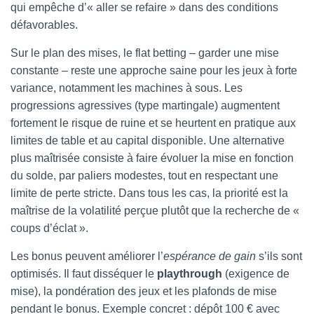
qui empêche d’« aller se refaire » dans des conditions
défavorables.
Sur le plan des mises, le flat betting – garder une mise
constante – reste une approche saine pour les jeux à forte
variance, notamment les machines à sous. Les
progressions agressives (type martingale) augmentent
fortement le risque de ruine et se heurtent en pratique aux
limites de table et au capital disponible. Une alternative
plus maîtrisée consiste à faire évoluer la mise en fonction
du solde, par paliers modestes, tout en respectant une
limite de perte stricte. Dans tous les cas, la priorité est la
maîtrise de la volatilité perçue plutôt que la recherche de «
coups d’éclat ».
Les bonus peuvent améliorer l’
espérance de gain
s’ils sont
optimisés. Il faut disséquer le
playthrough
(exigence de
mise), la pondération des jeux et les plafonds de mise
pendant le bonus. Exemple concret : dépôt 100 € avec