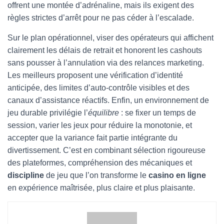
offrent une montée d’adrénaline, mais ils exigent des
règles strictes d’arrêt pour ne pas céder à l’escalade.
Sur le plan opérationnel, viser des opérateurs qui affichent
clairement les délais de retrait et honorent les cashouts
sans pousser à l’annulation via des relances marketing.
Les meilleurs proposent une vérification d’identité
anticipée, des limites d’auto-contrôle visibles et des
canaux d’assistance réactifs. Enfin, un environnement de
jeu durable privilégie l’
équilibre
: se fixer un temps de
session, varier les jeux pour réduire la monotonie, et
accepter que la variance fait partie intégrante du
divertissement. C’est en combinant sélection rigoureuse
des plateformes, compréhension des mécaniques et
discipline
de jeu que l’on transforme le
casino en ligne
en expérience maîtrisée, plus claire et plus plaisante.