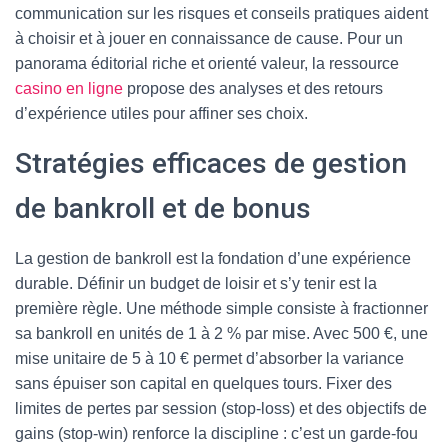
communication sur les risques et conseils pratiques aident
à choisir et à jouer en connaissance de cause. Pour un
panorama éditorial riche et orienté valeur, la ressource
casino en ligne
propose des analyses et des retours
d’expérience utiles pour affiner ses choix.
Stratégies efficaces de gestion
de bankroll et de bonus
La gestion de bankroll est la fondation d’une expérience
durable. Définir un budget de loisir et s’y tenir est la
première règle. Une méthode simple consiste à fractionner
sa bankroll en unités de 1 à 2 % par mise. Avec 500 €, une
mise unitaire de 5 à 10 € permet d’absorber la variance
sans épuiser son capital en quelques tours. Fixer des
limites de pertes par session (stop-loss) et des objectifs de
gains (stop-win) renforce la discipline : c’est un garde-fou