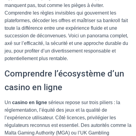
manquent pas, tout comme les pièges à éviter.
Comprendre les règles invisibles qui gouvernent les
plateformes, décoder les offres et maîtriser sa bankroll fait
toute la différence entre une expérience fluide et une
succession de déconvenues. Voici un panorama complet,
axé sur l’efficacité, la sécurité et une approche durable du
jeu, pour profiter d’un divertissement responsable et
potentiellement plus rentable.
Comprendre l’écosystème d’un
casino en ligne
Un
casino en ligne
sérieux repose sur trois piliers : la
réglementation, l’équité des jeux et la qualité de
l’expérience utilisateur. Côté licences, privilégier les
régulateurs reconnus est essentiel. Des autorités comme la
Malta Gaming Authority (MGA) ou l’UK Gambling