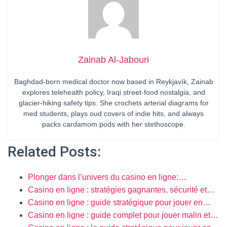
Zainab Al-Jabouri
Baghdad-born medical doctor now based in Reykjavík, Zainab
explores telehealth policy, Iraqi street-food nostalgia, and
glacier-hiking safety tips. She crochets arterial diagrams for
med students, plays oud covers of indie hits, and always
packs cardamom pods with her stethoscope.
Related Posts:
Plonger dans l’univers du casino en ligne:…
Casino en ligne : stratégies gagnantes, sécurité et…
Casino en ligne : guide stratégique pour jouer en…
Casino en ligne : guide complet pour jouer malin et…