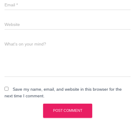
Email
*
Website
What's on your mind?
Save my name, email, and website in this browser for the
next time I comment.