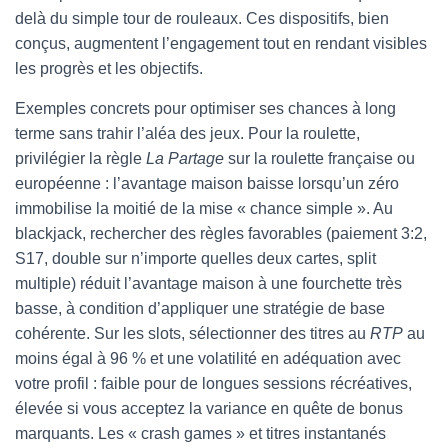
delà du simple tour de rouleaux. Ces dispositifs, bien
conçus, augmentent l’engagement tout en rendant visibles
les progrès et les objectifs.
Exemples concrets pour optimiser ses chances à long
terme sans trahir l’aléa des jeux. Pour la roulette,
privilégier la règle
La Partage
sur la roulette française ou
européenne : l’avantage maison baisse lorsqu’un zéro
immobilise la moitié de la mise « chance simple ». Au
blackjack, rechercher des règles favorables (paiement 3:2,
S17, double sur n’importe quelles deux cartes, split
multiple) réduit l’avantage maison à une fourchette très
basse, à condition d’appliquer une stratégie de base
cohérente. Sur les slots, sélectionner des titres au
RTP
au
moins égal à 96 % et une volatilité en adéquation avec
votre profil : faible pour de longues sessions récréatives,
élevée si vous acceptez la variance en quête de bonus
marquants. Les « crash games » et titres instantanés