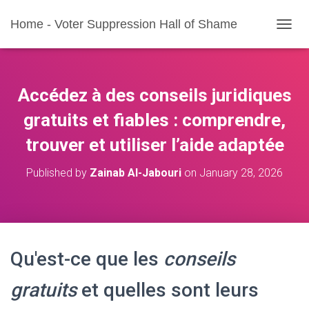
Home - Voter Suppression Hall of Shame
T
O
G
G
L
Accédez à des conseils juridiques
E
N
gratuits et fiables : comprendre,
A
trouver et utiliser l’aide adaptée
V
I
G
Published by
Zainab Al-Jabouri
on
January 28, 2026
A
T
I
O
N
Qu'est-ce que les
conseils
gratuits
et quelles sont leurs