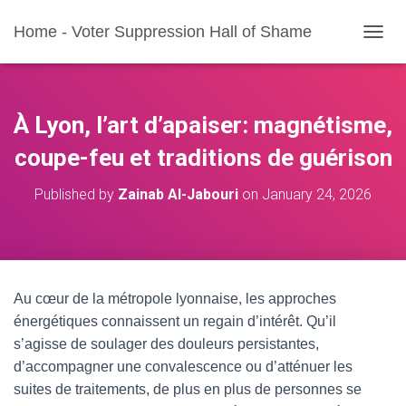
Home - Voter Suppression Hall of Shame
T
O
G
G
L
À Lyon, l’art d’apaiser: magnétisme,
E
N
coupe-feu et traditions de guérison
A
V
Published by
Zainab Al-Jabouri
on
January 24, 2026
I
G
A
T
I
O
Au cœur de la métropole lyonnaise, les approches
N
énergétiques connaissent un regain d’intérêt. Qu’il
s’agisse de soulager des douleurs persistantes,
d’accompagner une convalescence ou d’atténuer les
suites de traitements, de plus en plus de personnes se