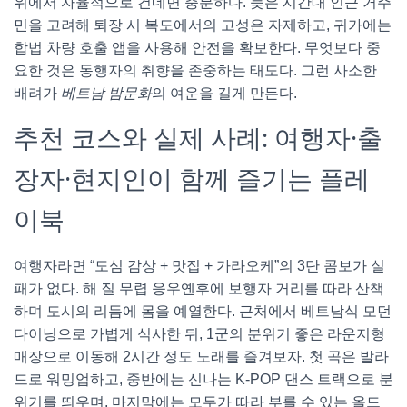
위에서 자율적으로 건네면 충분하다. 늦은 시간대 인근 거주
민을 고려해 퇴장 시 복도에서의 고성은 자제하고, 귀가에는
합법 차량 호출 앱을 사용해 안전을 확보한다. 무엇보다 중
요한 것은 동행자의 취향을 존중하는 태도다. 그런 사소한
배려가
베트남 밤문화
의 여운을 길게 만든다.
추천 코스와 실제 사례: 여행자·출
장자·현지인이 함께 즐기는 플레
이북
여행자라면 “도심 감상 + 맛집 + 가라오케”의 3단 콤보가 실
패가 없다. 해 질 무렵 응우옌후에 보행자 거리를 따라 산책
하며 도시의 리듬에 몸을 예열한다. 근처에서 베트남식 모던
다이닝으로 가볍게 식사한 뒤, 1군의 분위기 좋은 라운지형
매장으로 이동해 2시간 정도 노래를 즐겨보자. 첫 곡은 발라
드로 워밍업하고, 중반에는 신나는 K-POP 댄스 트랙으로 분
위기를 띄우며, 마지막에는 모두가 따라 부를 수 있는 올드