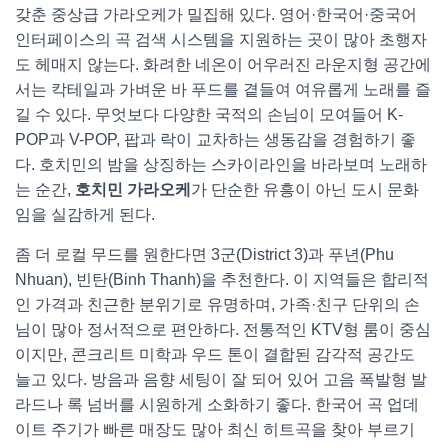
갖춘 중상급 가라오케가 밀집해 있다. 영어·한국어·중국어
인터페이스의 곡 검색 시스템을 지원하는 곳이 많아 초행자
도 헤매지 않는다. 화려한 네온이 어우러진 라운지형 공간에
서는 칵테일과 가벼운 바 푸드를 곁들여 여유롭게 노래를 즐
길 수 있다. 무엇보다 다양한 국적의 손님이 모여들어 K-
POP과 V-POP, 팝과 락이 교차하는 생동감을 경험하기 좋
다. 호치민의 밤을 상징하는 스카이라인을 바라보며 노래하
는 순간,
호치민 가라오케
가 단순한 유흥이 아닌 도시 문화
임을 실감하게 된다.
좀 더 로컬 무드를 원한다면 3군(District 3)과 푸년(Phu
Nhuan), 빈탄(Binh Thanh)을 추천한다. 이 지역들은 합리적
인 가격과 친근한 분위기로 유명하며, 가족·친구 단위의 손
님이 많아 정서적으로 편안하다. 전통적인 KTV형 룸이 중심
이지만, 콘크리트 미학과 우드 톤이 결합된 감각적 공간도
늘고 있다. 방음과 음향 세팅이 잘 되어 있어 고음 폭발형 발
라드나 록 넘버를 시원하게 소화하기 좋다. 한국어 곡 업데
이트 주기가 빠른 매장도 많아 최신 히트곡을 찾아 부르기