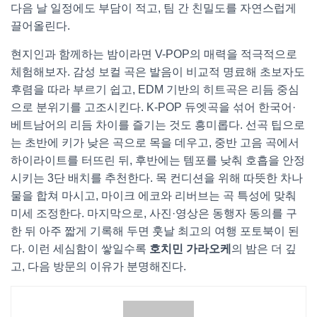
다음 날 일정에도 부담이 적고, 팀 간 친밀도를 자연스럽게
끌어올린다.
현지인과 함께하는 밤이라면 V-POP의 매력을 적극적으로
체험해보자. 감성 보컬 곡은 발음이 비교적 명료해 초보자도
후렴을 따라 부르기 쉽고, EDM 기반의 히트곡은 리듬 중심
으로 분위기를 고조시킨다. K-POP 듀엣곡을 섞어 한국어·
베트남어의 리듬 차이를 즐기는 것도 흥미롭다. 선곡 팁으로
는 초반에 키가 낮은 곡으로 목을 데우고, 중반 고음 곡에서
하이라이트를 터뜨린 뒤, 후반에는 템포를 낮춰 호흡을 안정
시키는 3단 배치를 추천한다. 목 컨디션을 위해 따뜻한 차나
물을 합쳐 마시고, 마이크 에코와 리버브는 곡 특성에 맞춰
미세 조정한다. 마지막으로, 사진·영상은 동행자 동의를 구
한 뒤 아주 짧게 기록해 두면 훗날 최고의 여행 포토북이 된
다. 이런 세심함이 쌓일수록
호치민 가라오케
의 밤은 더 깊
고, 다음 방문의 이유가 분명해진다.