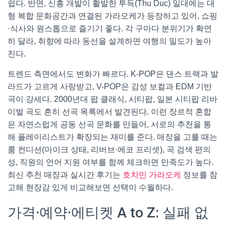
쉽다. 반면, 신흥 개발이 활발한 투득(Thu Duc) 일대에는 대
형 복합 문화공간과 연결된 가라오케가 등장하고 있어, 쇼핑
·식사와 원스톱으로 즐기기 좋다. 각 구마다 분위기가 확연
히 달라, 취향에 따라 동선을 설계하면 여행의 밀도가 높아
진다.
트렌드 측면에서도 변화가 빠르다. K-POP은 댄스 트랙과 발
라드가 고르게 사랑받고, V-POP은 감성 보컬과 EDM 기반
곡이 강세다. 2000년대 팝 클래식, 시티팝, 일본 시티팝 리바
이벌 곡도 흔히 선곡 목록에서 발견된다. 이런 장르적 혼합
은 자연스럽게 공동 선곡 문화를 만들어, 서로의 추천을 통
해 플레이리스트가 확장되는 재미를 준다. 매장을 고를 때는
룸 컨디션(마이크 상태, 리버브·에코 프리셋), 곡 검색 편의
성, 직원의 언어 지원 여부를 함께 체크하면 만족도가 높다.
최신 추천 매장과 실시간 후기는
호치민 가라오케
정보를 참
고해 현장감 있게 비교해보면 선택이 수월하다.
가격·예약·에티켓 A to Z: 실패 없