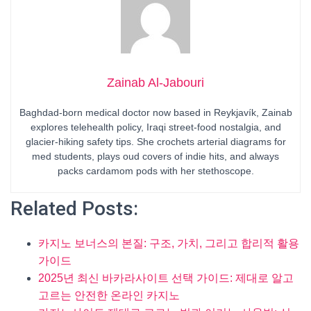
Zainab Al-Jabouri
Baghdad-born medical doctor now based in Reykjavík, Zainab
explores telehealth policy, Iraqi street-food nostalgia, and
glacier-hiking safety tips. She crochets arterial diagrams for
med students, plays oud covers of indie hits, and always
packs cardamom pods with her stethoscope.
Related Posts:
카지노 보너스의 본질: 구조, 가치, 그리고 합리적 활용
가이드
2025년 최신 바카라사이트 선택 가이드: 제대로 알고
고르는 안전한 온라인 카지노