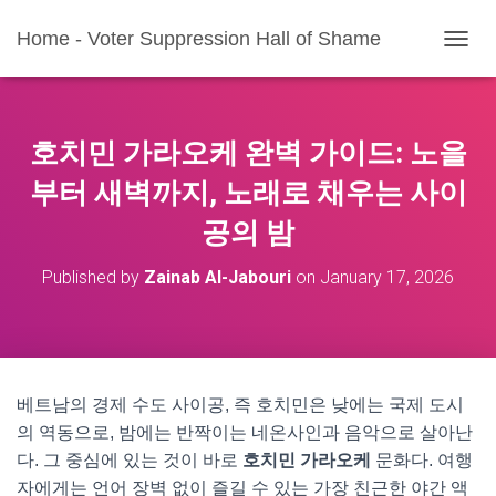
Home - Voter Suppression Hall of Shame
T
O
G
G
L
호치민 가라오케 완벽 가이드: 노을
E
N
부터 새벽까지, 노래로 채우는 사이
A
공의 밤
V
I
G
Published by
Zainab Al-Jabouri
on
January 17, 2026
A
T
I
O
N
베트남의 경제 수도 사이공, 즉 호치민은 낮에는 국제 도시
의 역동으로, 밤에는 반짝이는 네온사인과 음악으로 살아난
다. 그 중심에 있는 것이 바로
호치민 가라오케
문화다. 여행
자에게는 언어 장벽 없이 즐길 수 있는 가장 친근한 야간 액