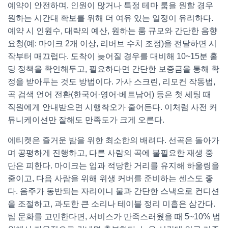
예약이 안전하며, 인원이 많거나 특정 테마 룸을 원할 경우
원하는 시간대 확보를 위해 더 여유 있는 일정이 유리하다.
예약 시 인원수, 대략의 예산, 원하는 룸 규모와 간단한 음향
요청(예: 마이크 2개 이상, 리버브 수치 조정)을 전달하면 시
작부터 매끄럽다. 도착이 늦어질 경우를 대비해 10~15분 홀
딩 정책을 확인해두고, 필요하다면 간단한 보증금을 통해 확
정을 받아두는 것도 방법이다. 가사 스크린, 리모컨 작동법,
곡 검색 언어 전환(한국어·영어·베트남어) 등은 첫 세팅 때
직원에게 안내받으면 시행착오가 줄어든다. 이처럼 사전 커
뮤니케이션만 잘해도 만족도가 크게 오른다.
에티켓은 즐거운 밤을 위한 최소한의 배려다. 선곡은 돌아가
며 공평하게 진행하고, 다른 사람의 곡에 불필요한 재생 중
단은 피한다. 마이크는 입과 적당한 거리를 유지해 하울링을
줄이고, 다음 사람을 위해 위생 커버를 준비하는 센스도 좋
다. 음주가 동반되는 자리이니 물과 간단한 스낵으로 컨디션
을 조절하고, 과도한 큰 소리나 테이블 정리 미흡은 삼간다.
팁 문화를 고민한다면, 서비스가 만족스러웠을 때 5~10% 범