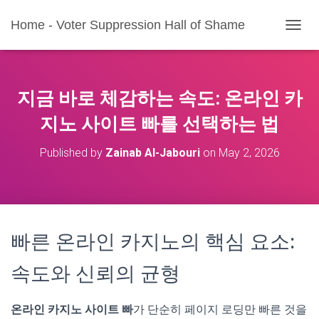
Home - Voter Suppression Hall of Shame
T
O
G
G
L
지금 바로 체감하는 속도: 온라인 카
E
N
지노 사이트 빠를 선택하는 법
A
V
Published by
Zainab Al-Jabouri
on
May 2, 2026
I
G
A
T
I
O
빠른 온라인 카지노의 핵심 요소:
N
속도와 신뢰의 균형
온라인 카지노 사이트 빠
가 단순히 페이지 로딩만 빠른 것을