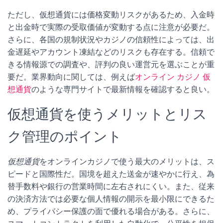
ただし、仮想通貨には価格変動リスクがあるため、入金時
と出金時で実際の受取価値が変動する点に注意が必要だ。
さらに、各国の規制状況やカジノの信頼性によっては、出
金遅延やアカウント凍結などのリスクも存在する。信頼で
きる情報源での調査や、評判の良い運営元を選ぶことが重
要だ。業界動向に関しては、例えば
オンライン カジノ 仮
想通貨
のような専門サイトで最新情報を確認すると良い。
仮想通貨を使うメリットとリス
ク管理のポイント
仮想通貨
をオンラインカジノで使う最大のメリットは、ス
ピードと国際性だ。国境を超えた送金が速やかに行え、為
替手数料や銀行の営業時間に左右されにくい。また、従来
の決済方法では必要な個人情報の開示を最小限にできるた
め、プライバシー保護の面で優れる場合がある。さらに、