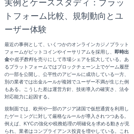
実例とケーススタディ：プラッ
トフォーム比較、規制動向とユ
ーザー体験
最近の事例として、いくつかのオンラインカジノプラット
フォームがビットコインやイーサリアムを採用し、
即時出
金
や
低手数料
を売りにして市場シェアを拡大している。あ
るプラットフォームではブロックチェーン上でゲーム履歴
の一部を公開し、公平性のアピールに成功している一方、
別の業者では出金ルールが複雑でユーザー不満が生じた例
もある。こうした差は運営方針、技術導入の確実さ、法令
対応能力に起因する。
規制面では、欧州や一部のアジア諸国で仮想通貨を利用し
たゲーミングに対して厳格なルールが導入されつつある。
例えば、KYCの強化や税務処理の明確化を求める動きが見
られ、業者はコンプライアンス投資を増やしている。これ