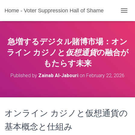
Home - Voter Suppression Hall of Shame
T
O
G
G
L
急増するデジタル賭博市場：
オン
E
N
ライン カジノ
と
仮想通貨
の融合が
A
もたらす未来
V
I
G
Published by
Zainab Al-Jabouri
on
February 22, 2026
A
T
I
O
N
オンライン カジノと仮想通貨の
基本概念と仕組み