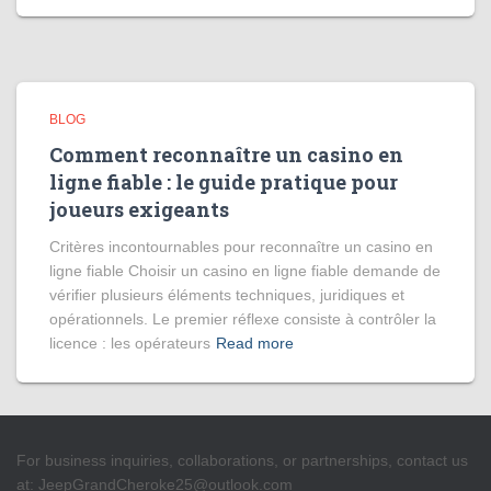
BLOG
Comment reconnaître un casino en
ligne fiable : le guide pratique pour
joueurs exigeants
Critères incontournables pour reconnaître un casino en
ligne fiable Choisir un casino en ligne fiable demande de
vérifier plusieurs éléments techniques, juridiques et
opérationnels. Le premier réflexe consiste à contrôler la
licence : les opérateurs
Read more
For business inquiries, collaborations, or partnerships, contact us
at:
JeepGrandCheroke25@outlook.com