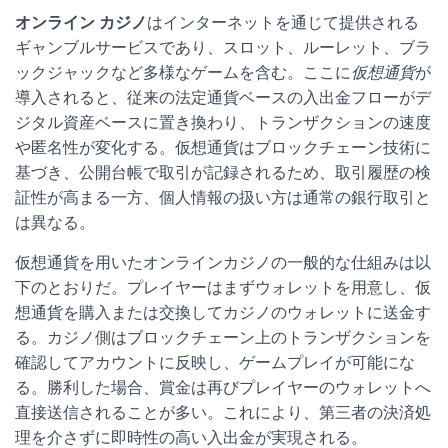
オンライン カジノ
はインターネットを通じて提供される
ギャンブルサービスであり、スロット、ルーレット、ブラ
ックジャックなど多様なゲームを含む。ここに
仮想通貨
が
導入されると、従来の法定通貨ベースの入出金フローがデ
ジタル資産ベースに置き換わり、トランザクションの速度
や匿名性が変化する。仮想通貨はブロックチェーン技術に
基づき、公開台帳で取引が記録されるため、取引履歴の検
証性が高まる一方、個人情報の扱い方は通常の銀行取引と
は異なる。
仮想通貨を用いたオンラインカジノの一般的な仕組みは以
下のとおりだ。プレイヤーはまずウォレットを用意し、仮
想通貨を購入または交換してカジノのウォレットに送金す
る。カジノ側はブロックチェーン上のトランザクションを
確認してアカウントに反映し、ゲームプレイが可能にな
る。勝利した場合、賞金は再びプレイヤーのウォレットへ
直接送信されることが多い。これにより、第三者の決済処
理を介さずに即時性の高い入出金が実現される。