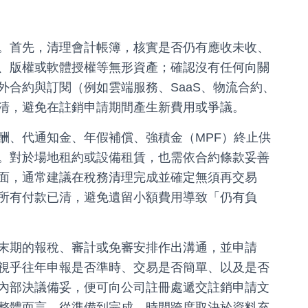
。首先，清理會計帳簿，核實是否仍有應收未收、
、版權或軟體授權等無形資產；確認沒有任何向關
外合約與訂閱（例如雲端服務、SaaS、物流合約、
清，避免在註銷申請期間產生新費用或爭議。
酬、代通知金、年假補償、強積金（MPF）終止供
。對於場地租約或設備租賃，也需依合約條款妥善
面，通常建議在稅務清理完成並確定無須再交易
所有付款已清，避免遺留小額費用導致「仍有負
末期的報稅、審計或免審安排作出溝通，並申請
視乎往年申報是否準時、交易是否簡單、以及是否
內部決議備妥，便可向公司註冊處遞交註銷申請文
整體而言，從準備到完成，時間跨度取決於資料充