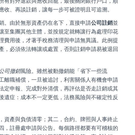
所有對外退款與應收回籠，最後關閉銀行戶口，順
應收、再談註銷，讓每一步可被證明且可追溯。
銷。由於無形資產仍在名下，直接申請
公司註銷
並
讓至集團其他主體，並按規定就轉讓行為處理印花
理費用後，才著手稅務清理與申請無異議。此例提
產，必須依法轉讓或處置，否則註銷申請易被退回
公司撤銷
風險。雖然被動撤銷能「省下一些流
工離職補償，一旦被追討，利害關係人有機會申請
法定申報、完成對外清償，再評估是否走註銷或其
後遺症：成本不一定更低，法務風險與不確定性反
，資產與負債清零；其二，合約、牌照與人事終止
四，註冊處申請與公告。每個路徑都要有可稽核的