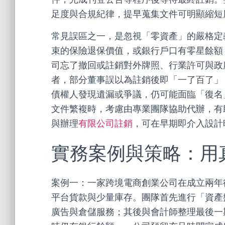
足度與合規紀律，提早蒐集文件可明顯縮短
常見誤區之一，是忽視「零資產」的嚴格定
束的保險退保價值，或銀行戶口有零星餘額
司忘了撤回或註銷對外牌照、行業許可與政
者，部分董事誤以為註銷後即「一了百了」
債權人發現遺漏或爭議，仍可能面臨「復名
文件繁複時，考慮由專業團隊協助代辦，有
與辦理
有限公司註銷
，可在早期即介入設計
實務案例與策略：用
案例一：一家跨境電商創業公司在成立兩年
平台貨款與少量庫存。團隊首先進行「資產
廣告與倉儲服務；其後與會計師整理最後一