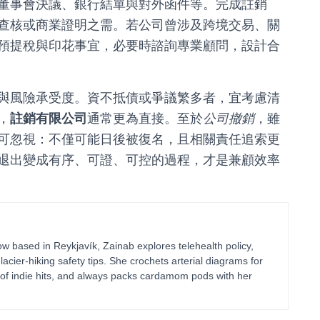
董事會決議、銀行結單與對外函件等。完成註銷
查核或商業證明之需。若公司曾涉及跨境交易、關
預提稅與印花事宜，必要時諮詢專業顧問，設計合
與風險承受度。資不抵債或爭議繁多者，宜考慮清
，
註銷有限公司
通常更為直接。至於
公司撤銷
，雖
可忽視：不僅可能日後被復名，且相關責任追索更
退出變成有序、可證、可控的過程，才是兼顧效率
 based in Reykjavík, Zainab explores telehealth policy,
glacier-hiking safety tips. She crochets arterial diagrams for
of indie hits, and always packs cardamom pods with her