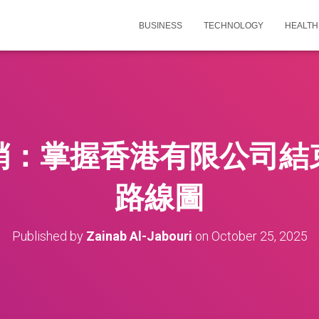
BUSINESS
TECHNOLOGY
HEALTH
銷：掌握香港有限公司結
路線圖
Published by
Zainab Al-Jabouri
on
October 25, 2025