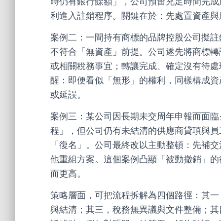
時仍有銀行餘額」，公司預留充足時間完成
利進入註銷程序。關鍵在於：先處置資產與
案例二：一間持有商標的品牌控股公司擬註
不符合「無資產」前提。公司遂先將商標轉
或相關稅務事宜；轉讓完成、確定沒有待處
醒：即便看似「無形」的權利，同樣構成資
或延誤。
案例三：某公司因長期未交周年申報而面臨
程」，但公司仍有未結清的供應商貸項與員
「復名」。公司最終改以主動整頓：先補交
他重組方案。這個案例凸顯「被動撤銷」的
而更高。
策略層面，可把流程拆解為四個路徑：其一
與結清；其三，稅務無異議與文件整備；其