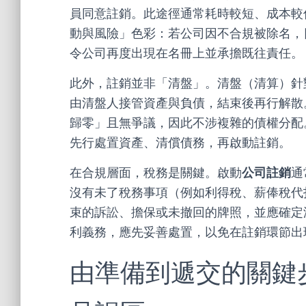
員同意註銷。此途徑通常耗時較短、成本較
動與風險」色彩：若公司因不合規被除名，
令公司再度出現在名冊上並承擔既往責任。
此外，註銷並非「清盤」。清盤（清算）針
由清盤人接管資產與負債，結束後再行解散
歸零」且無爭議，因此不涉複雜的債權分配
先行處置資產、清償債務，再啟動註銷。
在合規層面，稅務是關鍵。啟動
公司註銷
通
沒有未了稅務事項（例如利得稅、薪俸稅代
束的訴訟、擔保或未撤回的牌照，並應確定
利義務，應先妥善處置，以免在註銷環節出
由準備到遞交的關鍵