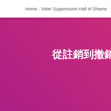
Home - Voter Suppression Hall of Shame
從註銷到撤