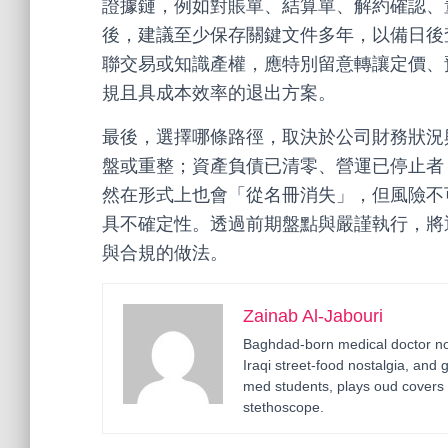
證據鏈，例如對賬單、結算單、解約確認、
後，建議至少保存關鍵文件多年，以備日後
聯交易或知識產權，應特別留意轉讓定價、
規且具成本效率的退出方案。
最後，選擇哪條路徑，取決於公司財務狀況
盤或重整；資產負債已清零、營運已停止者
然在形式上也會「從名冊消失」，但風險不
具不確定性。透過前期盤點與嚴謹執行，將
與合規的做法。
Zainab Al-Jabouri
Baghdad-born medical doctor now
Iraqi street-food nostalgia, and 
med students, plays oud covers 
stethoscope.