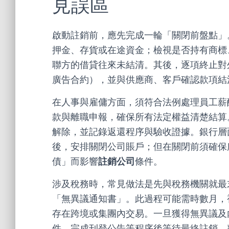
見誤區
啟動註銷前，應先完成一輪「關閉前盤點」
押金、存貨或在途資金；檢視是否持有商標
聯方的借貸往來未結清。其後，逐項終止對
廣告合約），並與供應商、客戶確認款項結
在人事與雇傭方面，須符合法例處理員工薪
款與離職申報，確保所有法定權益清楚結算
解除，並記錄返還程序與驗收證據。銀行層
後，安排關閉公司賬戶；但在關閉前須確保
債」而影響
註銷公司
條件。
涉及稅務時，常見做法是先與稅務機關就最
「無異議通知書」。此過程可能需時數月，
存在跨境或集團內交易。一旦獲得無異議及
件，完成刊登公告等程序後等待最終註銷。