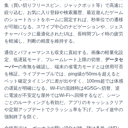
集（買い切りフリースピン、ジャックポット等）で高速に
絞り込む。お気に入り登録や検索履歴、最近遊んだゲーム
のショートカットをホームに固定すれば、秒単位での遷移
が可能になる。スワイプ中心のナビゲーションや、ジェス
チャーバックに最適化されたUIは、長時間プレイ時の疲労
を軽減し、判断の精度を維持する。
通信とパフォーマンスも収支に直結する。画像の軽量化設
定、低遅延モード、フレームレート上限の切替、
データセ
ーバー
の有無を確認し、端末の省電力モードとは併用可否
を検証。ライブテーブルでは、ping値が50msを超えると
ベット確定タイミングに差が出やすく、100ms超では体感
の遅延が明確になる。Wi-Fiの混雑時は4G/5Gへ切替、逆
に電波が不安定な屋外ではWi-Fiへ回帰するなど、シーン
ごとのルーティングも有効だ。アプリのキャッシュクリア
や定期アップデートでクラッシュ率を下げ、プレイ途中の
強制終了を防ぐ。