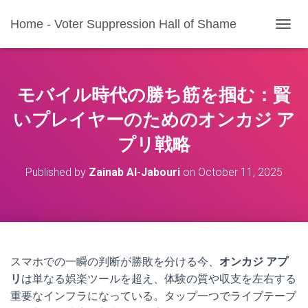
Home - Voter Suppression Hall of Shame
T
O
G
G
L
モバイル時代の勝ち筋を掴む：賢
E
N
いプレイヤーのためのオンカジ ア
A
プリ戦略
V
I
G
Published by
Zainab Al-Jabouri
on
October 11, 2025
A
T
I
O
N
スマホでの一瞬の判断が勝敗を分ける今、
オンカジ アプ
リ
は単なる娯楽ツールを超え、体験の質や収支を左右する
重要なインフラになっている。タップ一つでライブテーブ