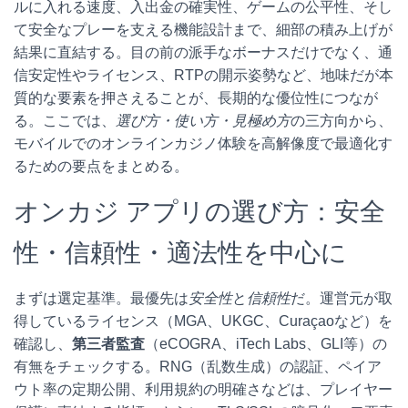
ルに入れる速度、入出金の確実性、ゲームの公平性、そし
て安全なプレーを支える機能設計まで、細部の積み上げが
結果に直結する。目の前の派手なボーナスだけでなく、通
信安定性やライセンス、RTPの開示姿勢など、地味だが本
質的な要素を押さえることが、長期的な優位性につなが
る。ここでは、
選び方・使い方・見極め方
の三方向から、
モバイルでのオンラインカジノ体験を高解像度で最適化す
るための要点をまとめる。
オンカジ アプリの選び方：安全
性・信頼性・適法性を中心に
まずは選定基準。最優先は
安全性
と
信頼性
だ。運営元が取
得しているライセンス（MGA、UKGC、Curaçaoなど）を
確認し、
第三者監査
（eCOGRA、iTech Labs、GLI等）の
有無をチェックする。RNG（乱数生成）の認証、ペイア
ウト率の定期公開、利用規約の明確さなどは、プレイヤー