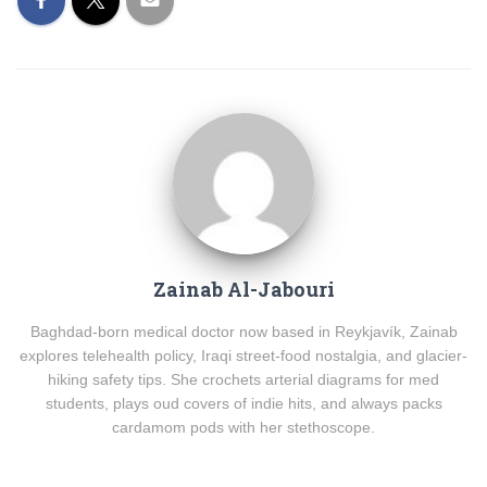
Zainab Al-Jabouri
Baghdad-born medical doctor now based in Reykjavík, Zainab
explores telehealth policy, Iraqi street-food nostalgia, and glacier-
hiking safety tips. She crochets arterial diagrams for med
students, plays oud covers of indie hits, and always packs
cardamom pods with her stethoscope.