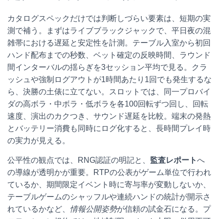
カタログスペックだけでは判断しづらい要素は、短期の実
測で補う。まずはライブブラックジャックで、平日夜の混
雑帯における遅延と安定性を計測。テーブル入室から初回
ハンド配布までの秒数、ベット確定の反映時間、ラウンド
間インターバルの揺らぎを3セッション平均で見る。クラ
ッシュや強制ログアウトが1時間あたり1回でも発生するな
ら、決勝の土俵に立てない。スロットでは、同一プロバイ
ダの高ボラ・中ボラ・低ボラを各100回転ずつ回し、回転
速度、演出のカクつき、サウンド遅延を比較。端末の発熱
とバッテリー消費も同時にログ化すると、長時間プレイ時
の実力が見える。
公平性の観点では、RNG認証の明記と、
監査レポート
へ
の導線が透明かが重要。RTPの公表がゲーム単位で行われ
ているか、期間限定イベント時に寄与率が変動しないか、
テーブルゲームのシャッフルや連続ハンドの統計が開示さ
れているかなど、
情報公開姿勢
が信頼の試金石になる。プ