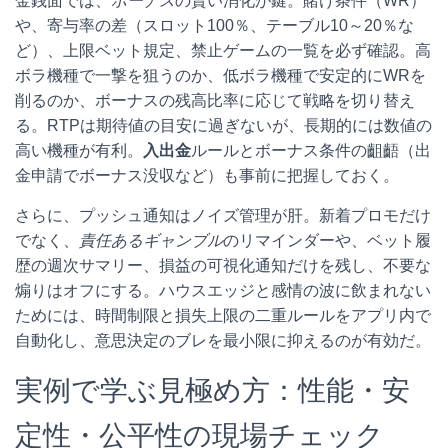
金銭面では、
ボーナス
の賢い消化が鍵。賭け条件（WR）
や、寄与率の差（スロット100％、テーブル10～20％な
ど）、上限ベット規定、禁止ゲームの一覧を必ず確認。高
ボラ機種で一撃を狙うのか、低ボラ機種で安定的にWRを
削るのか、ボーナスの残高比率に応じて戦略を切り替え
る。RTPは期待値の目安に過ぎないが、長期的には数値の
高い機種が有利。
入出金
ルールとボーナス条件の齟齬（出
金申請でボーナス没収など）も事前に把握しておく。
さらに、プッシュ通知はノイズ管理が肝。新着プロモだけ
でなく、
責任あるギャンブル
のリマインダーや、ベット履
歴の週次サマリー、損益の可視化通知だけを残し、不要な
煽りはオフにする。ハウスエッジと感情の波に飲まれない
ためには、時間制限と損失上限の二重ルールをアプリ内で
自動化し、意思決定のブレを最小限に抑えるのが有効だ。
実例で学ぶ見極め方：性能・安
定性・公平性の現場チェック