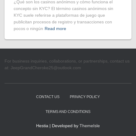
¿Qué son los casinos anónimos y cómo funciona el
concepto sin KYC? El término casinos anónimos sin
KYC suele referirse a plataformas de juego que
publicitan procesos de registro y transacciones con
pocos o ningún
Read more
For business inquiries, collaborations, or partnerships, contact us
at:
JeepGrandCheroke25@outlook.com
CONTACT US
PRIVACY POLICY
TERMS AND CONDITIONS
Hestia | Developed by
ThemeIsle