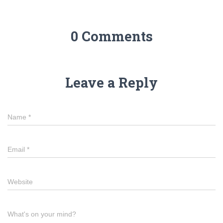
0 Comments
Leave a Reply
Name
*
Email
*
Website
What's on your mind?