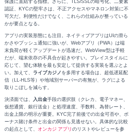
保護に直結する指標。さらに、TLS/SSLの暗号化、二要素
認証、KYCの堅牢さは、不正アクセスやマネロン対策に不
可欠だ。利便性だけでなく、これらの仕組みが整っている
かが要点となる。
アプリの実装形態にも注目。ネイティブアプリはUIの滑ら
かさやプッシュ通知に強いが、Webアプリ（PWA）は端
末負荷が軽くアップデートが迅速だ。WebView型は手軽
だが、端末依存の不具合が起きやすい。プレイスタイルに
応じて、望む体験を最も安定して提供する実装を選ぶとよ
い。加えて、
ライブカジノ
を多用する場合は、超低遅延配
信（LL-HLS等）や地域別サーバーの有無が、ラグによる
取りこぼしを減らす。
決済面では、
入出金
手段の選択肢（クレカ、電子マネー、
仮想通貨、銀行送金）と処理速度、手数料、為替レート、
出金上限の明示が重要。KYC完了前後での出金可否や、ボ
ーナス賭け条件と出金の関係も見逃せない。具体的な比較
の起点として、
オンカジ アプリ
のリストやレビューを参