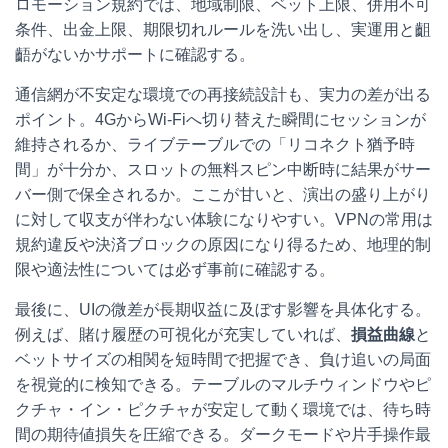
ロモーション規約では、地域制限、ベット上限、併用不可
条件、出金上限、期限切れルールを洗い出し、実運用と齟
齬がないかサポートに確認する。
通信網が不安定な環境での再接続設計も、実力の差が出る
ポイント。4GからWi-Fiへ切り替えた瞬間にセッションが
維持されるか、ライブテーブルでの「リコネクト猶予時
間」が十分か、スロットの無料スピン中断時に結果がサー
バー側で保全されるか。ここが甘いと、演出の盛り上がり
に対して収支が伴わない体験になりやすい。VPNの常用は
規約違反や決済ブロックの原因になり得るため、地理的制
限や適法性については必ず事前に確認する。
最後に、UIの微差が長期収益に及ぼす影響を具体化する。
例えば、賭け履歴の可視化が充実していれば、
損益曲線
と
ベットサイズの相関を短時間で把握でき、負け追いの局面
を視覚的に検知できる。テーブルのマルチウィンドウやピ
クチャ・イン・ピクチャが安定して動く環境では、待ち時
間の期待値損失を圧縮できる。ダークモードや片手操作最