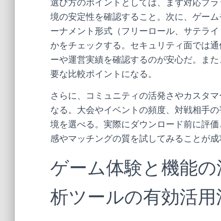
選び方のポイントとしては、まず対応プラットフ
境の安定性を確認すること。次に、ゲーム
ーナメント形式（フリーロール、サテライ
かをチェックする。セキュリティ面では通
ーや運営実績を確認するのが安心だ。また
要な比較ポイントになる。
さらに、コミュニティの活発さやカスタマ
なる。大会やイベントの頻度、対戦相手の
境を選べる。実際にダウンロード前に評価
感やマッチングの質を試してみることが成
ゲーム体験と機能の深
析ツールの有効活用