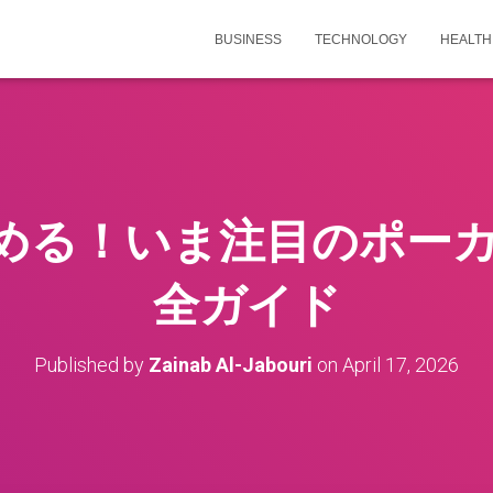
BUSINESS
TECHNOLOGY
HEALTH
める！いま注目のポーカ
全ガイド
Published by
Zainab Al-Jabouri
on
April 17, 2026