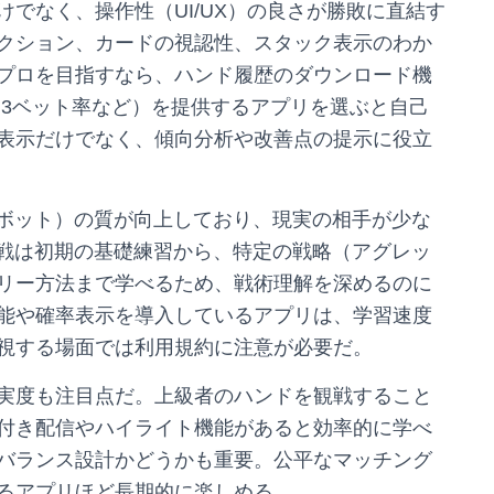
でなく、操作性（UI/UX）の良さが勝敗に直結す
クション、カードの視認性、スタック表示のわか
プロを目指すなら、ハンド履歴のダウンロード機
R、3ベット率など）を提供するアプリを選ぶと自己
表示だけでなく、傾向分析や改善点の提示に役立
（ボット）の質が向上しており、現実の相手が少な
対戦は初期の基礎練習から、特定の戦略（アグレッ
リー方法まで学べるため、戦術理解を深めるのに
能や確率表示を導入しているアプリは、学習速度
視する場面では利用規約に注意が必要だ。
実度も注目点だ。上級者のハンドを観戦すること
付き配信やハイライト機能があると効率的に学べ
バランス設計かどうかも重要。公平なマッチング
るアプリほど長期的に楽しめる。