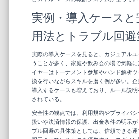
実例・導入ケースと
用法とトラブル回避
実際の導入ケースを見ると、カジュアルユ
うことが多く、家庭や飲み会の場で気軽に
イヤーはトーナメント参加やハンド解析ツ
換を行いながらスキルを磨く例が多い。企
導入するケースも増えており、ルール説明
されている。
安全性の観点では、利用規約やプライバシ
扱いや決済情報の保護、出金条件の明示が
ブル回避の具体策としては、信頼できる運