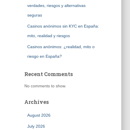
verdades, riesgos y alternativas
seguras
Casinos anónimos sin KYC en España:
mito, realidad y riesgos
Casinos anónimos: ¿realidad, mito o
riesgo en España?
Recent Comments
No comments to show.
Archives
August 2026
July 2026