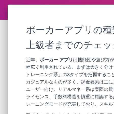
ポーカーアプリの種
上級者までのチェッ
近年、
ポーカー アプリ
は機能性や遊び方
幅広く利用されている。まずは大きく分け
トレーニング系」の3タイプを把握するこ
カジュアルなものが多く、課金要素は主に
ユーザー向け。リアルマネー系は実際の賞
ライセンス、手数料構造を慎重に確認する
レーニングモードが充実しており、スキル