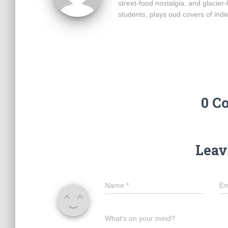
street-food nostalgia, and glacier-
students, plays oud covers of ind
0 C
Leav
Name
*
Em
What's on your mind?