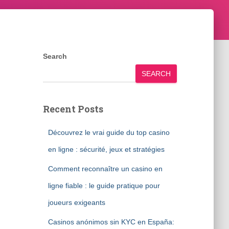
Search
SEARCH
Recent Posts
Découvrez le vrai guide du top casino
en ligne : sécurité, jeux et stratégies
Comment reconnaître un casino en
ligne fiable : le guide pratique pour
joueurs exigeants
Casinos anónimos sin KYC en España: