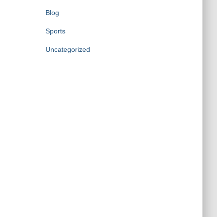
Blog
Sports
Uncategorized