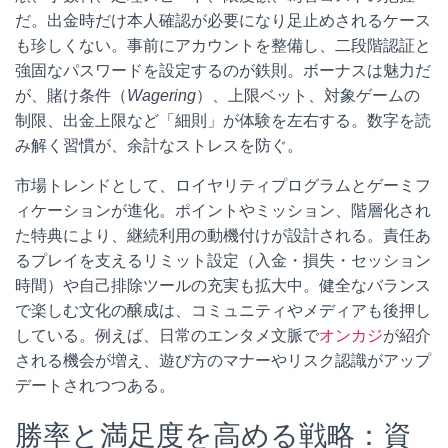
だ。出金時だけ本人確認が必要になり足止めされるケース
も珍しくない。事前にアカウントを整備し、二段階認証と
強固なパスワードを設定するのが鉄則。ボーナスは魅力だ
が、賭け条件（
Wagering
）、上限ベット、対象ゲームの
制限、出金上限など「細則」が体験を左右する。数字を読
み解く習慣が、余計なストレスを防ぐ。
市場トレンドとして、ロイヤリティプログラムとゲーミフ
ィケーションが進化。ポイントやミッション、階層化され
た特典により、継続利用の動機付けが設計される。責任あ
るプレイを支えるリミット設定（入金・損失・セッション
時間）や自己排除ツールの充実も拡大中。健全なバランス
で楽しむ文化の醸成は、コミュニティやメディアも後押し
している。例えば、日常のエンタメ文脈で
オンカジ
が紹介
される機会が増え、遊び方のマナーやリスク認識がアップ
デートされつつある。
勝率と満足度を高める戦略：資