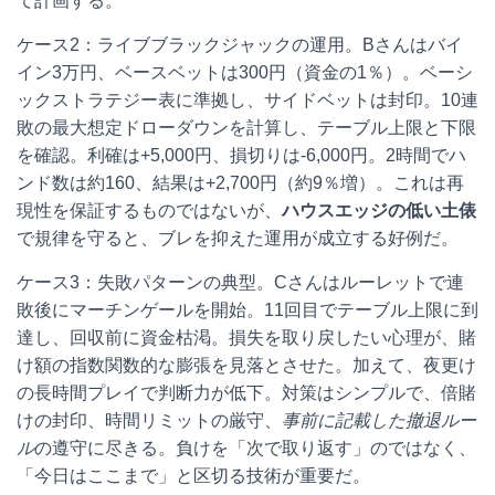
て計画する。
ケース2：ライブブラックジャックの運用。Bさんはバイ
イン3万円、ベースベットは300円（資金の1％）。ベーシ
ックストラテジー表に準拠し、サイドベットは封印。10連
敗の最大想定ドローダウンを計算し、テーブル上限と下限
を確認。利確は+5,000円、損切りは-6,000円。2時間でハ
ンド数は約160、結果は+2,700円（約9％増）。これは再
現性を保証するものではないが、
ハウスエッジの低い土俵
で規律を守ると、ブレを抑えた運用が成立する好例だ。
ケース3：失敗パターンの典型。Cさんはルーレットで連
敗後にマーチンゲールを開始。11回目でテーブル上限に到
達し、回収前に資金枯渇。損失を取り戻したい心理が、賭
け額の指数関数的な膨張を見落とさせた。加えて、夜更け
の長時間プレイで判断力が低下。対策はシンプルで、倍賭
けの封印、時間リミットの厳守、
事前に記載した撤退ルー
ル
の遵守に尽きる。負けを「次で取り返す」のではなく、
「今日はここまで」と区切る技術が重要だ。