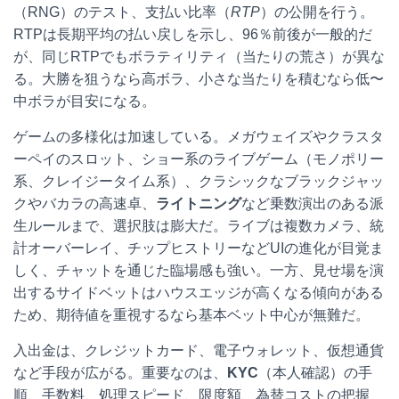
（RNG）のテスト、支払い比率（
RTP
）の公開を行う。
RTPは長期平均の払い戻しを示し、96％前後が一般的だ
が、同じRTPでもボラティリティ（当たりの荒さ）が異な
る。大勝を狙うなら高ボラ、小さな当たりを積むなら低〜
中ボラが目安になる。
ゲームの多様化は加速している。メガウェイズやクラスタ
ーペイのスロット、ショー系のライブゲーム（モノポリー
系、クレイジータイム系）、クラシックなブラックジャッ
クやバカラの高速卓、
ライトニング
など乗数演出のある派
生ルールまで、選択肢は膨大だ。ライブは複数カメラ、統
計オーバーレイ、チップヒストリーなどUIの進化が目覚ま
しく、チャットを通じた臨場感も強い。一方、見せ場を演
出するサイドベットはハウスエッジが高くなる傾向がある
ため、期待値を重視するなら基本ベット中心が無難だ。
入出金は、クレジットカード、電子ウォレット、仮想通貨
など手段が広がる。重要なのは、
KYC
（本人確認）の手
順、手数料、処理スピード、限度額、為替コストの把握