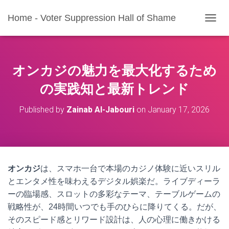
Home - Voter Suppression Hall of Shame
T
O
G
G
L
オンカジの魅力を最大化するため
E
N
の実践知と最新トレンド
A
V
Published by
Zainab Al-Jabouri
on
January 17, 2026
I
G
A
T
I
O
オンカジ
は、スマホ一台で本場のカジノ体験に近いスリル
N
とエンタメ性を味わえるデジタル娯楽だ。ライブディーラ
ーの臨場感、スロットの多彩なテーマ、テーブルゲームの
戦略性が、24時間いつでも手のひらに降りてくる。だが、
そのスピード感とリワード設計は、人の心理に働きかける