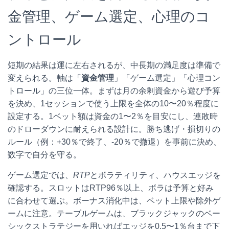
金管理、ゲーム選定、心理のコ
ントロール
短期の結果は運に左右されるが、中長期の満足度は準備で
変えられる。軸は「
資金管理
」「ゲーム選定」「心理コン
トロール」の三位一体。まずは月の余剰資金から遊び予算
を決め、1セッションで使う上限を全体の10〜20％程度に
設定する。1ベット額は資金の1〜2％を目安にし、連敗時
のドローダウンに耐えられる設計に。勝ち逃げ・損切りの
ルール（例：+30％で終了、-20％で撤退）を事前に決め、
数字で自分を守る。
ゲーム選定では、
RTP
とボラティリティ、ハウスエッジを
確認する。スロットはRTP96％以上、ボラは予算と好み
に合わせて選ぶ。ボーナス消化中は、ベット上限や除外ゲ
ームに注意。テーブルゲームは、ブラックジャックのベー
シックストラテジーを用いればエッジを0.5〜1％台まで下