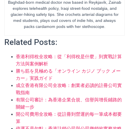
Baghdad-born medical doctor now based in Reykjavík, Zainab
explores telehealth policy, Iraqi street-food nostalgia, and
glacier-hiking safety tips. She crochets arterial diagrams for
med students, plays oud covers of indie hits, and always
packs cardamom pods with her stethoscope.
Related Posts:
香港利得稅全攻略：從「利得稅是什麼」到實戰計算
方法與案例解析
勝ち筋を見極める「オンライン カジノ ブック メー
カー」実践ガイド
成立香港有限公司全攻略：創業者必讀的註冊公司實
戰指南
有限公司審計：為香港企業合規、信譽與增長鋪路的
關鍵一步
開公司費用全攻略：從註冊到營運的每一筆成本都要
算
停運不是句點：香港註銷公司與公司撤銷的實務攻略