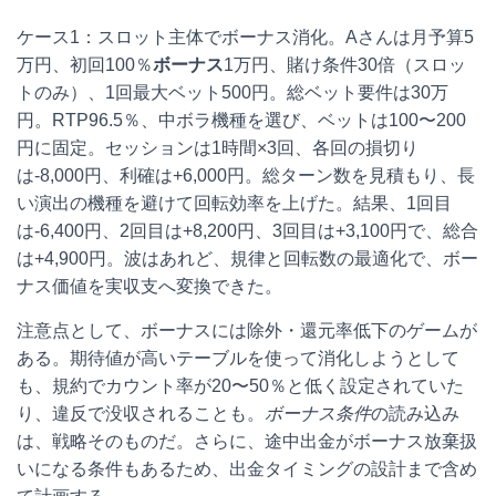
ケース1：スロット主体でボーナス消化。Aさんは月予算5
万円、初回100％
ボーナス
1万円、賭け条件30倍（スロッ
トのみ）、1回最大ベット500円。総ベット要件は30万
円。RTP96.5％、中ボラ機種を選び、ベットは100〜200
円に固定。セッションは1時間×3回、各回の損切り
は-8,000円、利確は+6,000円。総ターン数を見積もり、長
い演出の機種を避けて回転効率を上げた。結果、1回目
は-6,400円、2回目は+8,200円、3回目は+3,100円で、総合
は+4,900円。波はあれど、規律と回転数の最適化で、ボー
ナス価値を実収支へ変換できた。
注意点として、ボーナスには除外・還元率低下のゲームが
ある。期待値が高いテーブルを使って消化しようとして
も、規約でカウント率が20〜50％と低く設定されていた
り、違反で没収されることも。
ボーナス条件
の読み込み
は、戦略そのものだ。さらに、途中出金がボーナス放棄扱
いになる条件もあるため、出金タイミングの設計まで含め