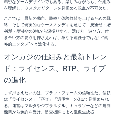
精密なゲームデザインでもある。楽しみながらも、仕組み
を理解し、
リスクとリターン
を見極める視点が不可欠だ。
ここでは、最新の動向、勝率と体験価値を上げるための戦
略、そして現実的なケーススタディを通じて、
安全性・透
明性・期待値
の3軸から深掘りする。選び方、遊び方、付
き合い方の要点を押さえれば、単なる運任せではない“戦
略的エンタメ”へと進化する。
オンカジの仕組みと最新トレン
ド：ライセンス、RTP、ライブ
の進化
まず押さえたいのは、プラットフォームの信頼性だ。信頼
は「
ライセンス
」「審査」「透明性」の3点で見極められ
る。運営はマルタやジブラルタル、キュラソーなどの規制
機関から免許を受け、監査機関による乱数生成器