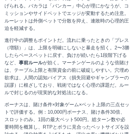
げられる。バカラは「バンカー」中心が理にかなうが、コ
ミッションやサイドベットでエッジが変動するため注意。
ルーレットは外側ベットで分散を抑え、連敗時の心理的圧
迫を軽減する。
進行中の調整もポイントだ。流れに乗ったときの「プレス
（増額）」は、上限を明確にしないと暴走を招く。2〜3勝
したらベースベットに戻す、負けが続いたら1段階下げる
など、
事前ルール
が効く。マーチンゲールのような倍賭け
は、テーブル上限と有限資金の前に破綻しやすい。穴埋め
欲求は、人間の認知バイアス（損失回避やギャンブラーの
誤謬）に根ざしており、戦術ではなく心理の課題だ。ルー
ルで封じるのが現実的な対処法になる。
ボーナスは、賭け条件×対象ゲーム×ベット上限の三点セッ
トで評価する。例：10,000円ボーナス、賭け条件30倍、
スロットのみ、1回の最大ベット500円。総ターン数や必
要時間を概算し、RTPとボラに見合ったベットサイズを設