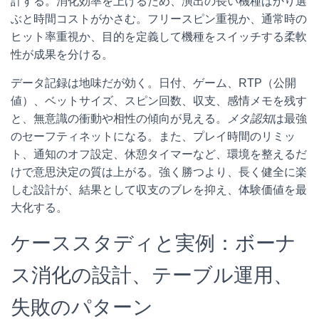
計する。消化効率を上げるため、演出の長い機種ばかり選
ぶと時間コストがかさむ。フリースピン重視か、通常時の
ヒット率重視か、目的を定義して機種をスイッチする柔軟
性が成果を分ける。
データ記録は地味だが効く。日付、ゲーム、RTP（公開
値）、ベットサイズ、スピン回数、収支、感情メモを残す
と、無意識の衝動や相性の傾向が見える。
メタ認知
は最強
のセーフティネットになる。また、プレイ時間のリミッ
ト、通知のオフ設定、休憩タイマーなど、環境を整えるだ
けで意思決定の質は上がる。強く勝つより、長く健全に楽
しむ設計が、結果として収支のブレを抑え、体験価値を最
大化する。
ケーススタディと実例：ボーナ
ス消化の設計、テーブル運用、
失敗のパターン