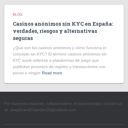
BLOG
Casinos anónimos sin KYC en España:
verdades, riesgos y alternativas
seguras
¿Qué son los casinos anónimos y cómo funciona el
concepto sin KYC? El término casinos anónimos sin
KYC suele referirse a plataformas de juego que
publicitan procesos de registro y transacciones con
pocos o ningún
Read more
For business inquiries, collaborations, or partnerships, contact us
at:
JeepGrandCheroke25@outlook.com