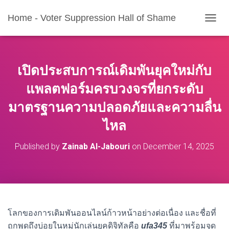
Home - Voter Suppression Hall of Shame
T
O
G
G
L
เปิดประสบการณ์เดิมพันยุคใหม่กับ
E
N
แพลตฟอร์มครบวงจรที่ยกระดับ
A
มาตรฐานความปลอดภัยและความลื่น
V
I
ไหล
G
A
T
Published by
Zainab Al-Jabouri
on
December 14, 2025
I
O
N
โลกของการเดิมพันออนไลน์ก้าวหน้าอย่างต่อเนื่อง และชื่อที่
ถูกพูดถึงบ่อยในหมู่นักเล่นยุคดิจิทัลคือ
ufa345
ที่มาพร้อมจุด