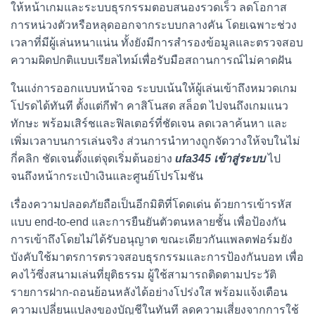
ให้หน้าเกมและระบบธุรกรรมตอบสนองรวดเร็ว ลดโอกาส
การหน่วงตัวหรือหลุดออกจากระบบกลางคัน โดยเฉพาะช่วง
เวลาที่มีผู้เล่นหนาแน่น ทั้งยังมีการสำรองข้อมูลและตรวจสอบ
ความผิดปกติแบบเรียลไทม์เพื่อรับมือสถานการณ์ไม่คาดฝัน
ในแง่การออกแบบหน้าจอ ระบบเน้นให้ผู้เล่นเข้าถึงหมวดเกม
โปรดได้ทันที ตั้งแต่กีฬา คาสิโนสด สล็อต ไปจนถึงเกมแนว
ทักษะ พร้อมเสิร์ชและฟิลเตอร์ที่ชัดเจน ลดเวลาค้นหา และ
เพิ่มเวลาบนการเล่นจริง ส่วนการนำทางถูกจัดวางให้จบในไม่
กี่คลิก ชัดเจนตั้งแต่จุดเริ่มต้นอย่าง
ufa345 เข้าสู่ระบบ
ไป
จนถึงหน้ากระเป๋าเงินและศูนย์โปรโมชัน
เรื่องความปลอดภัยถือเป็นอีกมิติที่โดดเด่น ด้วยการเข้ารหัส
แบบ end-to-end และการยืนยันตัวตนหลายชั้น เพื่อป้องกัน
การเข้าถึงโดยไม่ได้รับอนุญาต ขณะเดียวกันแพลตฟอร์มยัง
บังคับใช้มาตรการตรวจสอบธุรกรรมและการป้องกันบอท เพื่อ
คงไว้ซึ่งสนามเล่นที่ยุติธรรม ผู้ใช้สามารถติดตามประวัติ
รายการฝาก-ถอนย้อนหลังได้อย่างโปร่งใส พร้อมแจ้งเตือน
ความเปลี่ยนแปลงของบัญชีในทันที ลดความเสี่ยงจากการใช้