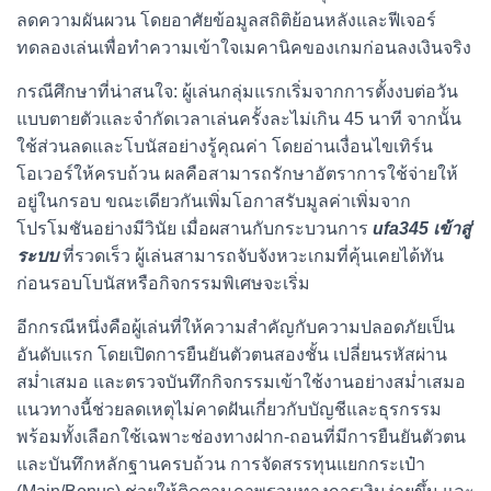
ลดความผันผวน โดยอาศัยข้อมูลสถิติย้อนหลังและฟีเจอร์
ทดลองเล่นเพื่อทำความเข้าใจเมคานิคของเกมก่อนลงเงินจริง
กรณีศึกษาที่น่าสนใจ: ผู้เล่นกลุ่มแรกเริ่มจากการตั้งงบต่อวัน
แบบตายตัวและจำกัดเวลาเล่นครั้งละไม่เกิน 45 นาที จากนั้น
ใช้ส่วนลดและโบนัสอย่างรู้คุณค่า โดยอ่านเงื่อนไขเทิร์น
โอเวอร์ให้ครบถ้วน ผลคือสามารถรักษาอัตราการใช้จ่ายให้
อยู่ในกรอบ ขณะเดียวกันเพิ่มโอกาสรับมูลค่าเพิ่มจาก
โปรโมชันอย่างมีวินัย เมื่อผสานกับกระบวนการ
ufa345 เข้าสู่
ระบบ
ที่รวดเร็ว ผู้เล่นสามารถจับจังหวะเกมที่คุ้นเคยได้ทัน
ก่อนรอบโบนัสหรือกิจกรรมพิเศษจะเริ่ม
อีกกรณีหนึ่งคือผู้เล่นที่ให้ความสำคัญกับความปลอดภัยเป็น
อันดับแรก โดยเปิดการยืนยันตัวตนสองชั้น เปลี่ยนรหัสผ่าน
สม่ำเสมอ และตรวจบันทึกกิจกรรมเข้าใช้งานอย่างสม่ำเสมอ
แนวทางนี้ช่วยลดเหตุไม่คาดฝันเกี่ยวกับบัญชีและธุรกรรม
พร้อมทั้งเลือกใช้เฉพาะช่องทางฝาก-ถอนที่มีการยืนยันตัวตน
และบันทึกหลักฐานครบถ้วน การจัดสรรทุนแยกกระเป๋า