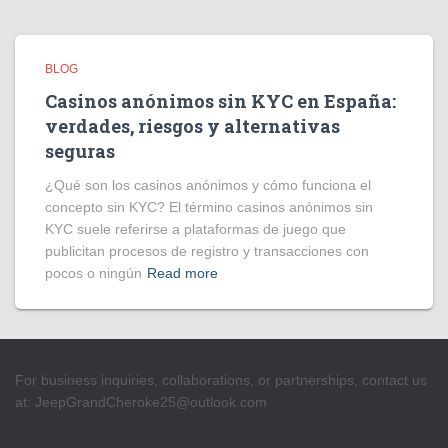
BLOG
Casinos anónimos sin KYC en España:
verdades, riesgos y alternativas
seguras
¿Qué son los casinos anónimos y cómo funciona el
concepto sin KYC? El término casinos anónimos sin
KYC suele referirse a plataformas de juego que
publicitan procesos de registro y transacciones con
pocos o ningún
Read more
For business inquiries, collaborations, or partnerships, contact us
at:
JeepGrandCheroke25@outlook.com