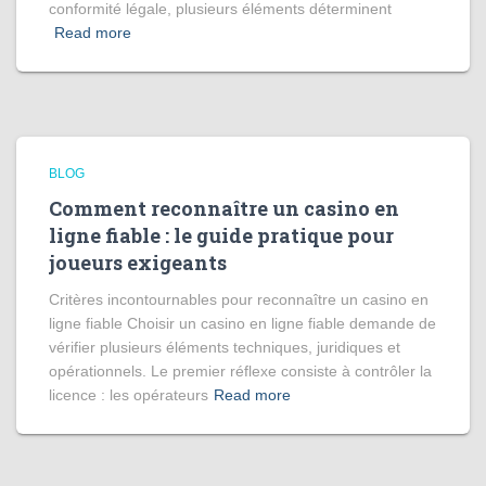
conformité légale, plusieurs éléments déterminent
Read more
BLOG
Comment reconnaître un casino en
ligne fiable : le guide pratique pour
joueurs exigeants
Critères incontournables pour reconnaître un casino en
ligne fiable Choisir un casino en ligne fiable demande de
vérifier plusieurs éléments techniques, juridiques et
opérationnels. Le premier réflexe consiste à contrôler la
licence : les opérateurs
Read more