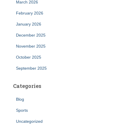
March 2026
February 2026
January 2026
December 2025
November 2025
October 2025
September 2025
Categories
Blog
Sports
Uncategorized