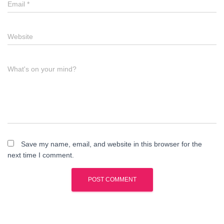
Email
*
Website
What's on your mind?
Save my name, email, and website in this browser for the
next time I comment.