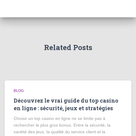
Related Posts
BLOG
Découvrez le vrai guide du top casino
en ligne : sécurité, jeux et stratégies
Choisir un top casino en ligne ne se limite pas à
rechercher le plus gros bonus. Entre la sécurité, la
variété des jeux, la qualité du service client et la