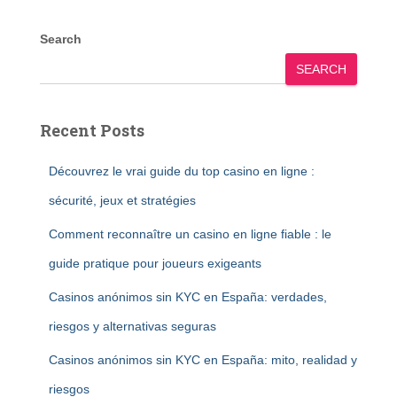
Search
SEARCH
Recent Posts
Découvrez le vrai guide du top casino en ligne :
sécurité, jeux et stratégies
Comment reconnaître un casino en ligne fiable : le
guide pratique pour joueurs exigeants
Casinos anónimos sin KYC en España: verdades,
riesgos y alternativas seguras
Casinos anónimos sin KYC en España: mito, realidad y
riesgos