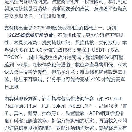
是風控與條款透明度。留意獎金流水、投注限制、套利判定
與凍結條款是否清楚；清晰而友善的政策，意味著平台願意
建立長期信任，而非短期促銷。
支付與出金是 2025 年最受玩家關注的指標之一。所謂
「
2025娛樂城正常出金
」不僅指速度，更包含流程可預期
性。常見流程為：提交提款申請、風控稽核、支付放行。業
界做法多在 10–60 分鐘完成稽核；若採用 USDT（多為
TRC20），鏈上確認往往數分鐘完成，整體到帳時間可壓
縮到小時級。相較傳統銀行通道，數位資產具費用低、時效
快與跨境友善等優勢，但仍須注意：轉出錢包網路設定需正
確、地址不可填錯、部分平台可能需完成 KYC 才能提高單
日上限。
內容與服務方面，評估指標包含供應商陣容（如 PG Soft、
Pragmatic Play、JILI、Joker、NetEnt 等）、品類深度（電
子、真人、體育、捕魚等）、裝置體驗（APP/網頁版流暢
度）與客服觸達效率。對偏好行動端的玩家，頁面載入時間
與連線穩定度相當關鍵；對關注活動的玩家，需觀察是否有