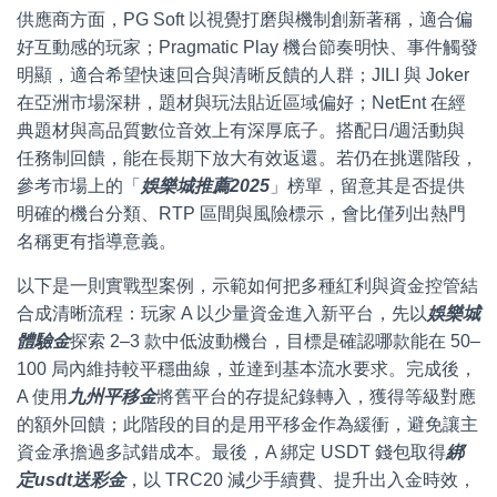
供應商方面，PG Soft 以視覺打磨與機制創新著稱，適合偏
好互動感的玩家；Pragmatic Play 機台節奏明快、事件觸發
明顯，適合希望快速回合與清晰反饋的人群；JILI 與 Joker
在亞洲市場深耕，題材與玩法貼近區域偏好；NetEnt 在經
典題材與高品質數位音效上有深厚底子。搭配日/週活動與
任務制回饋，能在長期下放大有效返還。若仍在挑選階段，
參考市場上的「
娛樂城推薦2025
」榜單，留意其是否提供
明確的機台分類、RTP 區間與風險標示，會比僅列出熱門
名稱更有指導意義。
以下是一則實戰型案例，示範如何把多種紅利與資金控管結
合成清晰流程：玩家 A 以少量資金進入新平台，先以
娛樂城
體驗金
探索 2–3 款中低波動機台，目標是確認哪款能在 50–
100 局內維持較平穩曲線，並達到基本流水要求。完成後，
A 使用
九州平移金
將舊平台的存提紀錄轉入，獲得等級對應
的額外回饋；此階段的目的是用平移金作為緩衝，避免讓主
資金承擔過多試錯成本。最後，A 綁定 USDT 錢包取得
綁
定usdt送彩金
，以 TRC20 減少手續費、提升出入金時效，