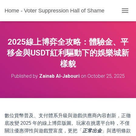
Home - Voter Suppression Hall of Shame
T
O
G
G
L
2025線上博弈全攻略：體驗金、平
E
N
移金與USDT紅利驅動下的娛樂城新
A
樣貌
V
I
G
Published by
Zainab Al-Jabouri
on
October 25, 2025
A
T
I
O
N
數位貨幣普及、支付體系升級與遊戲供應商內容創新，正徹
底改變 2025 年的線上博弈版圖。玩家在挑選平台時，不僅
關注優惠彈性與遊戲豐富度，更把「
正常出金
」與透明條款