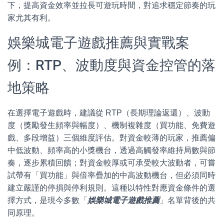
下，提高資金效率並拉長可遊玩時間，對追求穩定節奏的玩
家尤其有利。
娛樂城電子遊戲推薦與實戰案
例：RTP、波動度與資金控管的落
地策略
在選擇電子遊戲時，建議從 RTP（長期理論返還）、波動
度（獎勵發生頻率與幅度）、機制複雜度（買功能、免費遊
戲、多段增益）三個維度評估。對資金較薄的玩家，推薦偏
中低波動、頻率高的小獎機台，透過高觸發率維持局數與節
奏，逐步累積回饋；對資金較厚或可承受較大波動者，可嘗
試帶有「買功能」與倍率疊加的中高波動機台，但必須同時
建立嚴謹的停損與停利規則。這種以特性對應資金條件的選
擇方式，是現今多數「
娛樂城電子遊戲推薦
」名單背後的共
同原理。