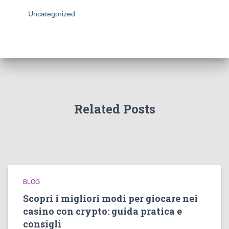
Uncategorized
Related Posts
BLOG
Scopri i migliori modi per giocare nei
casino con crypto: guida pratica e
consigli