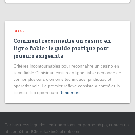
BLOG
Comment reconnaître un casino en
ligne fiable : le guide pratique pour
joueurs exigeants
Critères incontournables pour reconnaître un casino en
ligne fiable Choisir un casino en ligne fiable demande de
vérifier plusieurs éléments techniques, juridiques et
opérationnels. Le premier réflexe consiste à contrôler la
licence : les opérateurs
Read more
For business inquiries, collaborations, or partnerships, contact us
at:
JeepGrandCheroke25@outlook.com