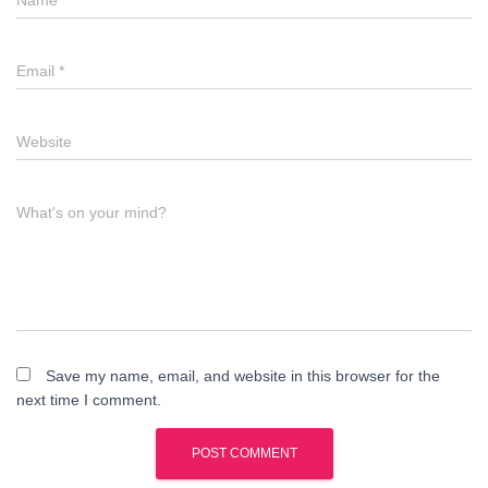
Name
*
Email
*
Website
What's on your mind?
Save my name, email, and website in this browser for the
next time I comment.