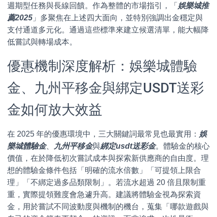
週期型任務與長線回饋。作為整體的市場指引，「
娛樂城推
薦2025
」多聚焦在上述四大面向，並特別強調出金穩定與
支付通道多元化。通過這些標準來建立候選清單，能大幅降
低嘗試與轉場成本。
優惠機制深度解析：娛樂城體驗
金、九州平移金與綁定USDT送彩
金如何放大效益
在 2025 年的優惠環境中，三大關鍵詞最常見也最實用：
娛
樂城體驗金
、
九州平移金
與
綁定usdt送彩金
。體驗金的核心
價值，在於降低初次嘗試成本與探索新供應商的自由度。理
想的體驗金條件包括「明確的流水倍數」「可提領上限合
理」「不綁定過多品類限制」。若流水超過 20 倍且限制重
重，實際提領難度會急遽升高。建議將體驗金視為探索資
金，用於嘗試不同波動度與機制的機台，蒐集「哪款遊戲與