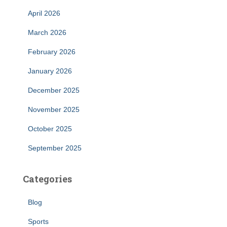
April 2026
March 2026
February 2026
January 2026
December 2025
November 2025
October 2025
September 2025
Categories
Blog
Sports