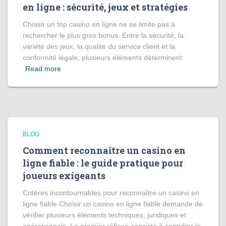
en ligne : sécurité, jeux et stratégies
Choisir un top casino en ligne ne se limite pas à
rechercher le plus gros bonus. Entre la sécurité, la
variété des jeux, la qualité du service client et la
conformité légale, plusieurs éléments déterminent
Read more
BLOG
Comment reconnaître un casino en
ligne fiable : le guide pratique pour
joueurs exigeants
Critères incontournables pour reconnaître un casino en
ligne fiable Choisir un casino en ligne fiable demande de
vérifier plusieurs éléments techniques, juridiques et