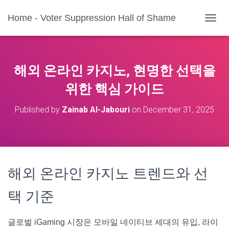
Home - Voter Suppression Hall of Shame
T
O
G
G
L
해외 온라인 카지노, 현명한 선택을
E
N
위한 핵심 가이드
A
V
Published by
Zainab Al-Jabouri
on
December 31, 2025
I
G
A
T
I
O
해외 온라인 카지노 트렌드와 선
N
택 기준
글로벌 iGaming 시장은 모바일 네이티브 세대의 유입, 라이