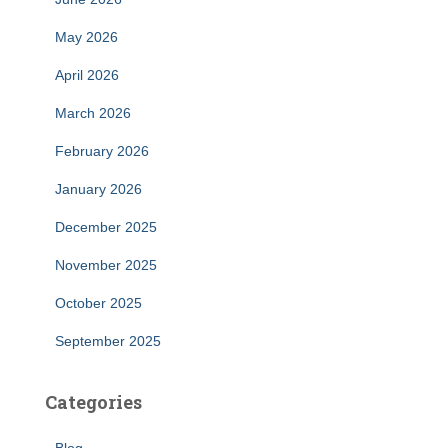
May 2026
April 2026
March 2026
February 2026
January 2026
December 2025
November 2025
October 2025
September 2025
Categories