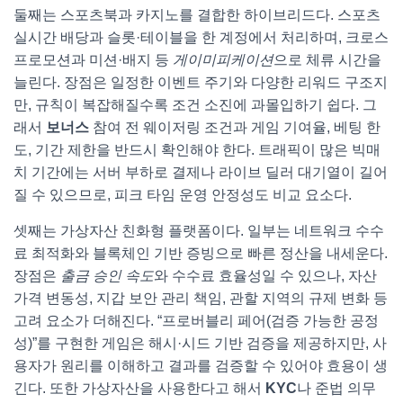
둘째는 스포츠북과 카지노를 결합한 하이브리드다. 스포츠
실시간 배당과 슬롯·테이블을 한 계정에서 처리하며, 크로스
프로모션과 미션·배지 등
게이미피케이션
으로 체류 시간을
늘린다. 장점은 일정한 이벤트 주기와 다양한 리워드 구조지
만, 규칙이 복잡해질수록 조건 소진에 과몰입하기 쉽다. 그
래서
보너스
참여 전 웨이저링 조건과 게임 기여율, 베팅 한
도, 기간 제한을 반드시 확인해야 한다. 트래픽이 많은 빅매
치 기간에는 서버 부하로 결제나 라이브 딜러 대기열이 길어
질 수 있으므로, 피크 타임 운영 안정성도 비교 요소다.
셋째는 가상자산 친화형 플랫폼이다. 일부는 네트워크 수수
료 최적화와 블록체인 기반 증빙으로 빠른 정산을 내세운다.
장점은
출금 승인 속도
와 수수료 효율성일 수 있으나, 자산
가격 변동성, 지갑 보안 관리 책임, 관할 지역의 규제 변화 등
고려 요소가 더해진다. “프로버블리 페어(검증 가능한 공정
성)”를 구현한 게임은 해시·시드 기반 검증을 제공하지만, 사
용자가 원리를 이해하고 결과를 검증할 수 있어야 효용이 생
긴다. 또한 가상자산을 사용한다고 해서
KYC
나 준법 의무