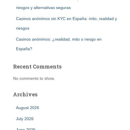
riesgos y alternativas seguras
Casinos anónimos sin KYC en España: mito, realidad y
riesgos
Casinos anónimos: ¿realidad, mito o riesgo en
España?
Recent Comments
No comments to show.
Archives
August 2026
July 2026
June 2026