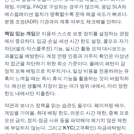
채팅, 이메일, FAQ로 구성되는 경우가 많으며, 응답 SLA와
에스컬레이션 절차가 명확할수록 문제 해결 속도가 빠르다.
분쟁 조정(ADR) 기관과의 제휴 여부도 체크해볼 만하다.
책임 있는 게임
은 이용자 스스로 보호 장치를 설정하는 관점
에서 중요하다. 입금·손실·세션 시간 한도 설정, 쿨오프·자기
차단(셀프-익스클루전) 기능, 실시간 활동 요약 대시보드는
과몰입을 예방한다. 계정 연령 인증과 거주지 확인은 미성년
자 접근을 차단하기 위한 최소 기준이다. 플레이 패턴이 감
정적 보복 베팅으로 치우치거나, 일상 비용을 전용하려는 유
혹이 느껴질 때는 즉시 휴식 기능을 활용하는 것이 바람직하
다. 예산은 생활에 지장이 없는 여가 범위 내에서, 미리 정한
한도 내에서만 지출한다.
약관과 보너스 정책을 읽는 습관도 필수다. 웨이저링 배수,
게임별 기여율, 최대 베팅 한도, 라운드 시간 제한, 중복 프로
모션 금지, 정지·잠금 사유 등을 파악해야 예기치 않은 제한
에 부딪히지 않는다. 그리고
KYC
(고객확인)·자금세탁방지