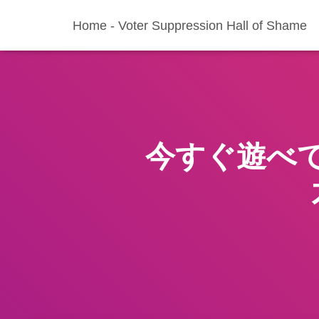
Home - Voter Suppression Hall of Shame
今すぐ遊べ