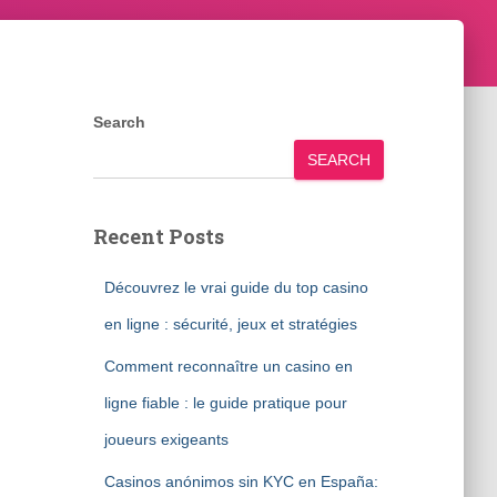
Search
SEARCH
Recent Posts
Découvrez le vrai guide du top casino
en ligne : sécurité, jeux et stratégies
Comment reconnaître un casino en
ligne fiable : le guide pratique pour
joueurs exigeants
Casinos anónimos sin KYC en España: