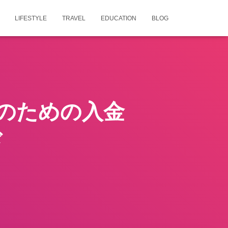
LIFESTYLE
TRAVEL
EDUCATION
BLOG
のための入金
ド