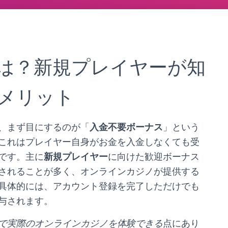
は？新規プレイヤーが知
メリット
、まず目にするのが「
入金不要ボーナス
」という
これはプレイヤー自身がお金を入金しなくても受
です。主に
新規プレイヤー
に向けた歓迎ボーナス
されることが多く、オンラインカジノが提供する
具体的には、アカウント登録を完了しただけでも
与されます。
で実際のオンラインカジノを体験できる
点にあり