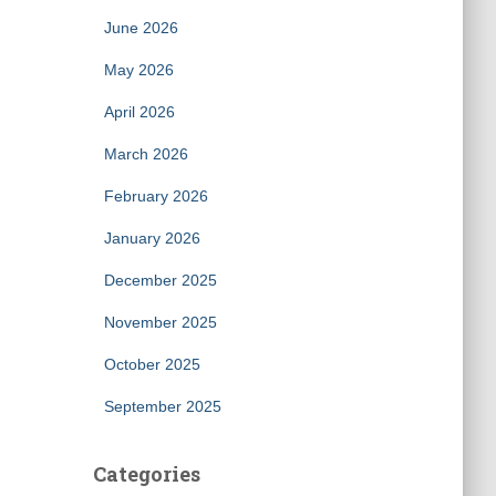
June 2026
May 2026
April 2026
March 2026
February 2026
January 2026
December 2025
November 2025
October 2025
September 2025
Categories