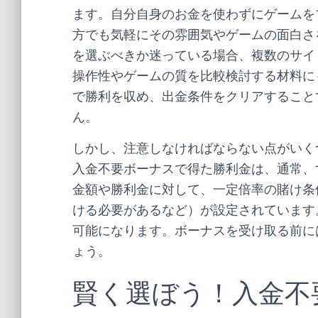
ます。自分自身のお金を使わずにゲームを
方でも気軽にその雰囲気やゲームの面白さ
を選ぶべきか迷っている場合、複数のサイ
操作性やゲームの質を比較検討する材料に
で勝利を収め、出金条件をクリアすること
ん。
しかし、注意しなければならない点がいく
入金不要ボーナスで得た勝利金は、通常、
金額や勝利金に対して、一定倍率の賭け条
ける必要があるなど）が設定されています
可能になります。ボーナスを受け取る前に
ょう。
賢く選ぼう！入金不