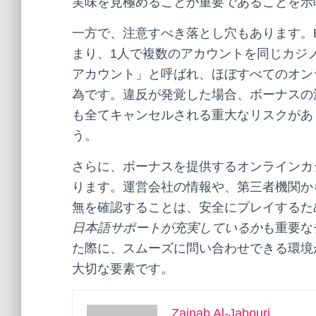
実味を見極めることが重要であることを示
一方で、注意すべき落とし穴もあります。
まり、1人で複数のアカウントを同じカジ
アカウント」と呼ばれ、ほぼすべてのオン
為です。違反が発覚した場合、ボーナスの
も全てキャンセルされる重大なリスクがあ
う。
さらに、ボーナスを提供するオンラインカ
ります。運営会社の情報や、第三者機関か
無を確認することは、安全にプレイするた
日本語サポートが充実しているか
も重要な
た際に、スムーズに問い合わせできる環境
大切な要素です。
Zainab Al-Jabouri